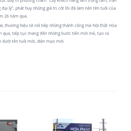
p tục duy trì phương châm “Lấy khách hàng làm trọng tâm, trân
đại lý”, phát huy những giá trị cốt lõi đã làm nên tên tuổi của
ơn 26 năm qua.
ai, thương hiệu sẽ nối tiếp những thành công mà Nội thất Hòa
m qua, tiếp tục mang đến những bước tiến mới mẻ, tạo ra
dưới tên tuổi mới, diện mạo mới.