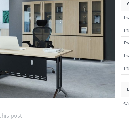
Th
Th
Th
Th
Th
Đă
this post