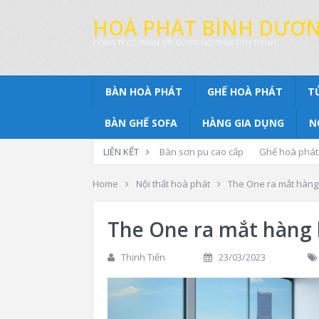
HOÀ PHÁT BÌNH DƯƠ
CÔNG TY CỔ PHẦN XÂY DỰNG NỘI THẤT TIẾN THỊNH
BÀN HOÀ PHÁT
GHẾ HOÀ PHÁT
T
BÀN GHẾ SOFA
HÀNG GIA DỤNG
N
LIÊN KẾT
Bàn sơn pu cao cấp
Ghế hoà phát
Home
Nội thất hoà phát
The One ra mắt hàng 
The One ra mắt hàng 
Thịnh Tiến
23/03/2023