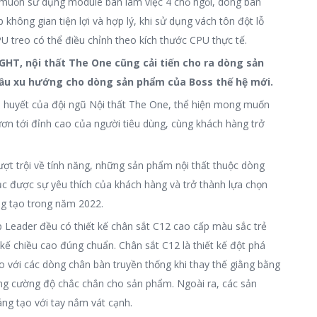
, muốn sử dụng module bàn làm việc 4 chỗ ngồi, dòng bàn
không gian tiện lợi và hợp lý, khi sử dụng vách tôn đột lỗ
PU treo có thể điều chỉnh theo kích thước CPU thực tế.
HT, nội thất The One cũng cải tiến cho ra dòng sản
u xu hướng cho dòng sản phẩm của Boss thế hệ mới.
 huyết của đội ngũ Nội thất The One, thể hiện mong muốn
n tới đỉnh cao của người tiêu dùng, cùng khách hàng trở
vượt trội về tính năng, những sản phẩm nội thất thuộc dòng
ục được sự yêu thích của khách hàng và trở thành lựa chọn
ng tạo trong năm 2022.
 Leader đều có thiết kế chân sắt C12 cao cấp màu sắc trẻ
 kế chiều cao đúng chuẩn. Chân sắt C12 là thiết kế đột phá
so với các dòng chân bàn truyền thống khi thay thế giằng bằng
tăng cường độ chắc chắn cho sản phẩm. Ngoài ra, các sản
sáng tạo với tay nắm vát cạnh.