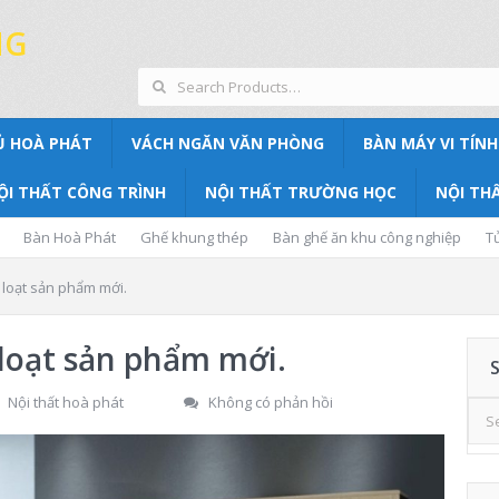
NG
Ủ HOÀ PHÁT
VÁCH NGĂN VĂN PHÒNG
BÀN MÁY VI TÍNH
ỘI THẤT CÔNG TRÌNH
NỘI THẤT TRƯỜNG HỌC
NỘI THẤ
Bàn Hoà Phát
Ghế khung thép
Bàn ghế ăn khu công nghiệp
T
loạt sản phẩm mới.
loạt sản phẩm mới.
Nội thất hoà phát
Không có phản hồi