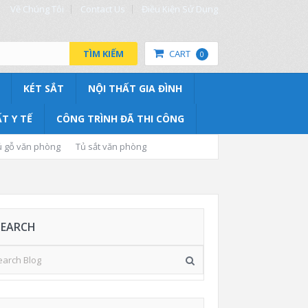
Về Chúng Tôi
Contact Us
Điều Kiện Sử Dụng
TÌM KIẾM
CART
0
KÉT SẮT
NỘI THẤT GIA ĐÌNH
T Y TẾ
CÔNG TRÌNH ĐÃ THI CÔNG
ủ gỗ văn phòng
Tủ sắt văn phòng
SEARCH