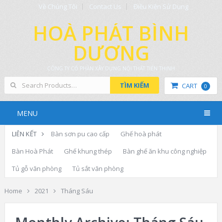
Về Chúng Tôi
Contact Us
Điều Kiện Sử Dụng
HOÀ PHÁT BÌNH
DƯƠNG
CÔNG TY CỔ PHẦN XÂY DỰNG NỘI THẤT TIẾN THỊNH
TÌM KIẾM
CART
0
MENU
LIÊN KẾT
Bàn sơn pu cao cấp
Ghế hoà phát
Bàn Hoà Phát
Ghế khung thép
Bàn ghế ăn khu công nghiệp
Tủ gỗ văn phòng
Tủ sắt văn phòng
Home
2021
Tháng Sáu