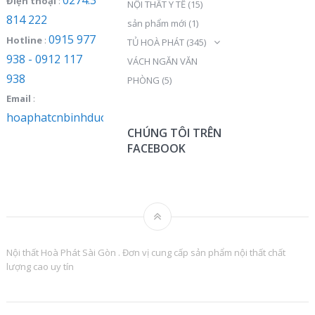
Điện thoại
:
NỘI THẤT Y TẾ
(15)
814 222
sản phẩm mới
(1)
0915 977
Hotline
:
TỦ HOÀ PHÁT
(345)
938 - 0912 117
VÁCH NGĂN VĂN
938
PHÒNG
(5)
Email
:
hoaphatcnbinhduong@gmail.com
CHÚNG TÔI TRÊN
FACEBOOK
Nội thất Hoà Phát Sài Gòn . Đơn vị cung cấp sản phẩm nội thất chất
lượng cao uy tín