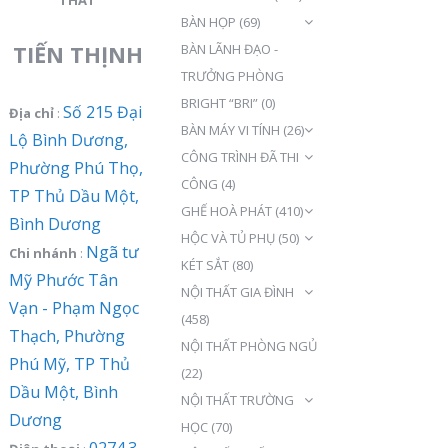
BÀN HỌP
(69)
TIẾN THỊNH
BÀN LÃNH ĐẠO -
TRƯỞNG PHÒNG
BRIGHT “BRI”
(0)
Số 215 Đại
Địa chỉ
:
BÀN MÁY VI TÍNH
(26)
Lộ Bình Dương,
CÔNG TRÌNH ĐÃ THI
Phường Phú Thọ,
CÔNG
(4)
TP Thủ Dầu Một,
GHẾ HOÀ PHÁT
(410)
Bình Dương
HỘC VÀ TỦ PHỤ
(50)
Ngã tư
Chi nhánh
:
KÉT SẮT
(80)
Mỹ Phước Tân
NỘI THẤT GIA ĐÌNH
Vạn - Phạm Ngọc
(458)
Thạch, Phường
NỘI THẤT PHÒNG NGỦ
Phú Mỹ, TP Thủ
(22)
Dầu Một, Bình
NỘI THẤT TRƯỜNG
Dương
HỌC
(70)
0274.3