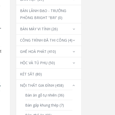
BÀN LÃNH ĐẠO - TRƯỞNG
PHÒNG BRIGHT “BRI”
(0)
-
BÀN MÁY VI TÍNH
(26)
CÔNG TRÌNH ĐÃ THI CÔNG
(4)
g
GHẾ HOÀ PHÁT
(410)
HỘC VÀ TỦ PHỤ
(50)
KÉT SẮT
(80)
NỘI THẤT GIA ĐÌNH
(458)
Bàn ăn gỗ tự nhiên
(36)
Bàn gấp khung thép
(7)