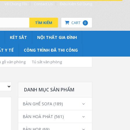
Về Chúng Tôi
Contact Us
Điều Kiện Sử Dụng
TÌM KIẾM
CART
0
KÉT SẮT
NỘI THẤT GIA ĐÌNH
T Y TẾ
CÔNG TRÌNH ĐÃ THI CÔNG
ủ gỗ văn phòng
Tủ sắt văn phòng
DANH MỤC SẢN PHẨM
BÀN GHẾ SOFA
(189)
BÀN HOÀ PHÁT
(561)
BÀN HỌP
(69)