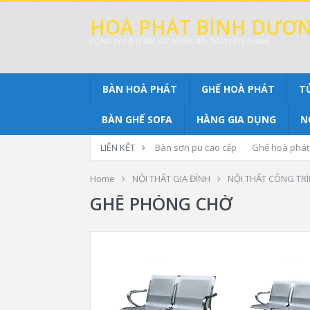
HOÀ PHÁT BÌNH DƯƠ
CÔNG TY CỔ PHẦN XÂY DỰNG NỘI THẤT TIẾN THỊNH
BÀN HOÀ PHÁT
GHẾ HOÀ PHÁT
T
BÀN GHẾ SOFA
HÀNG GIA DỤNG
N
LIÊN KẾT
Bàn sơn pu cao cấp
Ghế hoà phát
Home
NỘI THẤT GIA ĐÌNH
NỘI THẤT CÔNG TR
GHẾ PHÒNG CHỜ