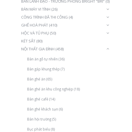
BÀN LÃNH ĐẠO - TRƯỞNG PHÒNG BRIGHT “BRI”
(0)
BÀN MÁY VI TÍNH
(26)
CÔNG TRÌNH ĐÃ THI CÔNG
(4)
GHẾ HOÀ PHÁT
(410)
HỘC VÀ TỦ PHỤ
(50)
KÉT SẮT
(80)
NỘI THẤT GIA ĐÌNH
(458)
Bàn ăn gỗ tự nhiên
(36)
Bàn gấp khung thép
(7)
Bàn ghế ăn
(65)
Bàn ghế ăn khu công nghiệp
(18)
Bàn ghế café
(14)
Bàn ghế khách sạn
(6)
Bàn hội trường
(5)
Bục phát biểu
(8)