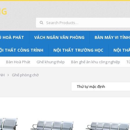
NG
Ủ HOÀ PHÁT
VÁCH NGĂN VĂN PHÒNG
BÀN MÁY VI TÍNH
ỘI THẤT CÔNG TRÌNH
NỘI THẤT TRƯỜNG HỌC
NỘI THẤ
Bàn Hoà Phát
Ghế khung thép
Bàn ghế ăn khu công nghiệp
T
ÌNH
Ghế phòng chờ