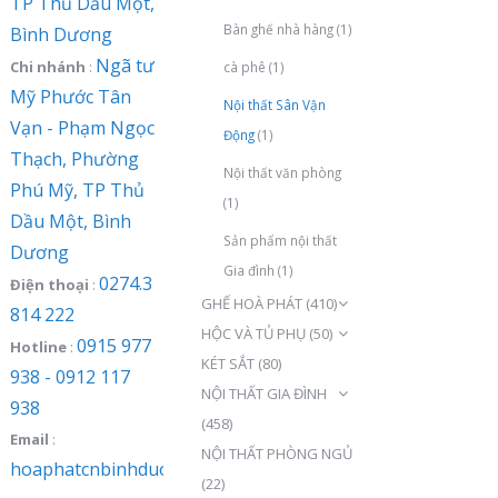
TP Thủ Dầu Một,
Bàn ghế nhà hàng
(1)
Bình Dương
Ngã tư
Chi nhánh
:
cà phê
(1)
Mỹ Phước Tân
Nội thất Sân Vận
Vạn - Phạm Ngọc
Động
(1)
Thạch, Phường
Nội thất văn phòng
Phú Mỹ, TP Thủ
(1)
Dầu Một, Bình
Sản phẩm nội thất
Dương
Gia đình
(1)
0274.3
Điện thoại
:
GHẾ HOÀ PHÁT
(410)
814 222
HỘC VÀ TỦ PHỤ
(50)
0915 977
Hotline
:
KÉT SẮT
(80)
938 - 0912 117
NỘI THẤT GIA ĐÌNH
938
(458)
Email
:
NỘI THẤT PHÒNG NGỦ
hoaphatcnbinhduong@gmail.com
(22)