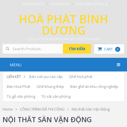
Về Chúng Tôi
Contact Us
Điều Kiện Sử Dụng
HOÀ PHÁT BÌNH
DƯƠNG
CÔNG TY CỔ PHẦN XÂY DỰNG NỘI THẤT TIẾN THỊNH
TÌM KIẾM
CART
0
MENU
LIÊN KẾT
Bàn sơn pu cao cấp
Ghế hoà phát
Bàn Hoà Phát
Ghế khung thép
Bàn ghế ăn khu công nghiệp
Tủ gỗ văn phòng
Tủ sắt văn phòng
Home
CÔNG TRÌNH ĐÃ THI CÔNG
Nội thất Sân Vận Động
NỘI THẤT SÂN VẬN ĐỘNG