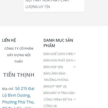
NỘI THẤT HÒA PHÁT-CHẤT
LƯỢNG-UY TÍN
LIÊN HỆ
DANH MỤC SẢN
PHẨM
CÔNG TY CỔ PHẦN
BÀN GHẾ SOFA
(189)
XÂY DỰNG NỘI
BÀN HOÀ PHÁT
(561)
THẤT
BÀN HỌP
(69)
TIẾN THỊNH
BÀN LÃNH ĐẠO -
TRƯỞNG PHÒNG
BRIGHT “BRI”
(0)
Số 215 Đại
Địa chỉ
:
BÀN MÁY VI TÍNH
(26)
Lộ Bình Dương,
CÔNG TRÌNH ĐÃ THI
Phường Phú Thọ,
CÔNG
(4)