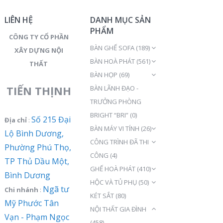
LIÊN HỆ
DANH MỤC SẢN
PHẨM
CÔNG TY CỔ PHẦN
BÀN GHẾ SOFA
(189)
XÂY DỰNG NỘI
BÀN HOÀ PHÁT
(561)
THẤT
BÀN HỌP
(69)
TIẾN THỊNH
BÀN LÃNH ĐẠO -
TRƯỞNG PHÒNG
BRIGHT “BRI”
(0)
Số 215 Đại
Địa chỉ
:
BÀN MÁY VI TÍNH
(26)
Lộ Bình Dương,
CÔNG TRÌNH ĐÃ THI
Phường Phú Thọ,
CÔNG
(4)
TP Thủ Dầu Một,
GHẾ HOÀ PHÁT
(410)
Bình Dương
HỘC VÀ TỦ PHỤ
(50)
Ngã tư
Chi nhánh
:
KÉT SẮT
(80)
Mỹ Phước Tân
NỘI THẤT GIA ĐÌNH
Vạn - Phạm Ngọc
(458)