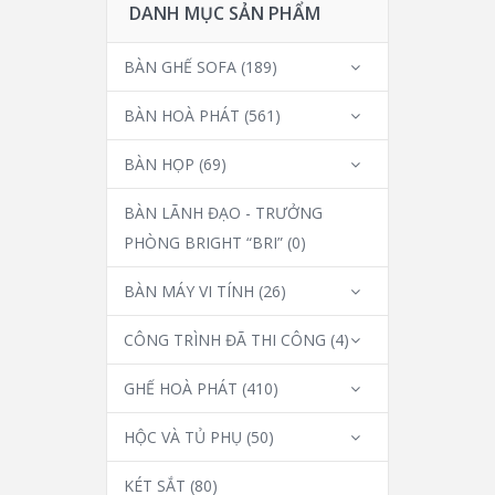
DANH MỤC SẢN PHẨM
BÀN GHẾ SOFA
(189)
BÀN HOÀ PHÁT
(561)
BÀN HỌP
(69)
BÀN LÃNH ĐẠO - TRƯỞNG
PHÒNG BRIGHT “BRI”
(0)
BÀN MÁY VI TÍNH
(26)
CÔNG TRÌNH ĐÃ THI CÔNG
(4)
GHẾ HOÀ PHÁT
(410)
HỘC VÀ TỦ PHỤ
(50)
KÉT SẮT
(80)