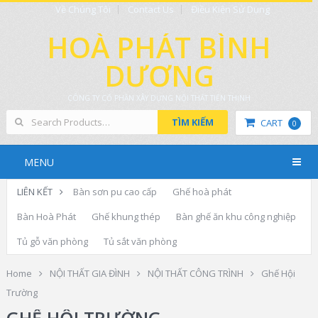
Về Chúng Tôi
Contact Us
Điều Kiện Sử Dụng
HOÀ PHÁT BÌNH
DƯƠNG
CÔNG TY CỔ PHẦN XÂY DỰNG NỘI THẤT TIẾN THỊNH
TÌM KIẾM
CART
0
MENU
LIÊN KẾT
Bàn sơn pu cao cấp
Ghế hoà phát
Bàn Hoà Phát
Ghế khung thép
Bàn ghế ăn khu công nghiệp
Tủ gỗ văn phòng
Tủ sắt văn phòng
Home
NỘI THẤT GIA ĐÌNH
NỘI THẤT CÔNG TRÌNH
Ghế Hội
Trường