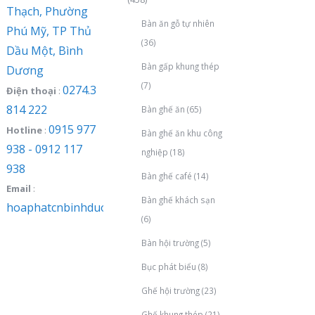
Thạch, Phường
Bàn ăn gỗ tự nhiên
Phú Mỹ, TP Thủ
(36)
Dầu Một, Bình
Bàn gấp khung thép
Dương
(7)
0274.3
Điện thoại
:
814 222
Bàn ghế ăn
(65)
0915 977
Hotline
:
Bàn ghế ăn khu công
938 - 0912 117
nghiệp
(18)
938
Bàn ghế café
(14)
Email
:
Bàn ghế khách sạn
hoaphatcnbinhduong@gmail.com
(6)
Bàn hội trường
(5)
Bục phát biểu
(8)
Ghế hội trường
(23)
Ghế khung thép
(21)