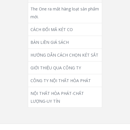
The One ra mắt hàng loạt sản phẩm
mới.
CÁCH ĐỔI MÃ KÉT CO
BÀN LIỀN GIÁ SÁCH
HƯỚNG DẪN CÁCH CHỌN KÉT SẮT
GIỚI THIỆU QUA CÔNG TY
CÔNG TY NỘI THẤT HÒA PHÁT
NỘI THẤT HÒA PHÁT-CHẤT
LƯỢNG-UY TÍN