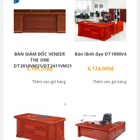
BÀN GIÁM ĐỐC VENEER
Bàn lãnh đạo DT1890V4
THE ONE
DT2010VM21/DT2411VM21
8,105,556
₫
6,124,000
₫
Thêm vào giỏ hàng
Thêm vào giỏ hàng