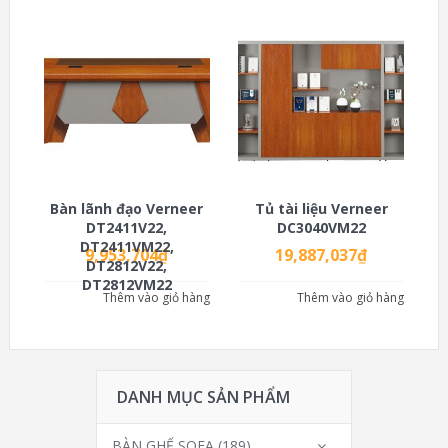
Bàn lãnh đạo Verneer
Tủ tài liệu Verneer
DT2411V22,
DC3040VM22
DT2411VM22,
9,953,704
₫
19,887,037
₫
DT2812V22,
DT2812VM22
Thêm vào giỏ hàng
Thêm vào giỏ hàng
DANH MỤC SẢN PHẨM
BÀN GHẾ SOFA
(189)