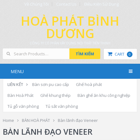
Về Chúng Tôi
Contact Us
Điều Kiện Sử Dụng
HOÀ PHÁT BÌNH
DƯƠNG
CÔNG TY CỔ PHẦN XÂY DỰNG NỘI THẤT TIẾN THỊNH
TÌM KIẾM
CART
0
MENU
LIÊN KẾT
Bàn sơn pu cao cấp
Ghế hoà phát
Bàn Hoà Phát
Ghế khung thép
Bàn ghế ăn khu công nghiệp
Tủ gỗ văn phòng
Tủ sắt văn phòng
Home
BÀN HOÀ PHÁT
Bàn lãnh đạo Veneer
BÀN LÃNH ĐẠO VENEER