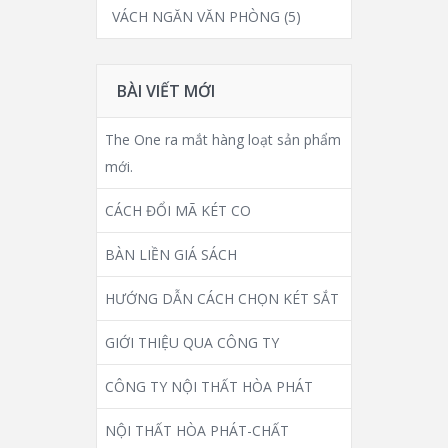
VÁCH NGĂN VĂN PHÒNG
(5)
BÀI VIẾT MỚI
The One ra mắt hàng loạt sản phẩm
mới.
CÁCH ĐỔI MÃ KÉT CO
BÀN LIỀN GIÁ SÁCH
HƯỚNG DẪN CÁCH CHỌN KÉT SẮT
GIỚI THIỆU QUA CÔNG TY
CÔNG TY NỘI THẤT HÒA PHÁT
NỘI THẤT HÒA PHÁT-CHẤT