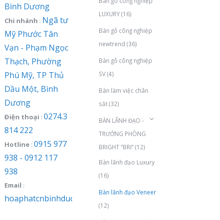
Bàn gõ công nghiệp
Bình Dương
LUXURY
(16)
Ngã tư
Chi nhánh
:
Bàn gỗ công nghiệp
Mỹ Phước Tân
newtrend
(36)
Vạn - Phạm Ngọc
Thạch, Phường
Bàn gỗ công nghiệp
Phú Mỹ, TP Thủ
SV
(4)
Dầu Một, Bình
Bàn làm việc chân
Dương
sắt
(32)
0274.3
Điện thoại
:
BÀN LÃNH ĐẠO -
814 222
TRƯỞNG PHÒNG
0915 977
Hotline
:
BRIGHT “BRI”
(12)
938 - 0912 117
Bàn lãnh đạo Luxury
938
(16)
Email
:
Bàn lãnh đạo Veneer
hoaphatcnbinhduong@gmail.com
(12)