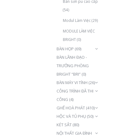
Bàn sơn pu cao cấp
(54)
Modul Làm Việc
(29)
MODULE LÀM VIỆC
BRIGHT
(0)
BÀN HỌP
(69)
BÀN LÃNH ĐẠO -
TRƯỞNG PHÒNG
BRIGHT “BRI”
(0)
BÀN MÁY VI TÍNH
(26)
CÔNG TRÌNH ĐÃ THI
CÔNG
(4)
GHẾ HOÀ PHÁT
(410)
HỘC VÀ TỦ PHỤ
(50)
KÉT SẮT
(80)
NỘI THẤT GIA ĐÌNH