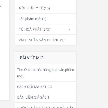
g
NỘI THẤT Y TẾ
(15)
sản phẩm mới
(1)
TỦ HOÀ PHÁT
(345)
VÁCH NGĂN VĂN PHÒNG
(5)
BÀI VIẾT MỚI
The One ra mắt hàng loạt sản phẩm
mới.
CÁCH ĐỔI MÃ KÉT CO
BÀN LIỀN GIÁ SÁCH
HƯỚNG DẪN CÁCH CHỌN KÉT SẮT