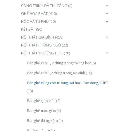
CÔNG TRÌNH ĐÃ THI CÔNG
(4)
GHẾ HOÀ PHÁT
(410)
HỘC VÀ TỦ PHỤ
(50)
KÉT SẮT
(80)
NỘI THẤT GIA ĐÌNH
(458)
NỘI THẤT PHÒNG NGỦ
(22)
NỘI THẤT TRƯỜNG HỌC
(70)
Bàn ghế cấp 1, 2 dùng trong trường học
(8)
Bàn ghế cấp 1,2 dùng trong gia đình
(10)
Bàn ghế dùng cho trường Đại học, Cao đẳng, THPT
(13)
Bàn ghế giáo viên
(2)
Bàn ghế mẫu giáo
(4)
Bàn ghế thí nghiệm
(4)
Giường nội trú
(4)