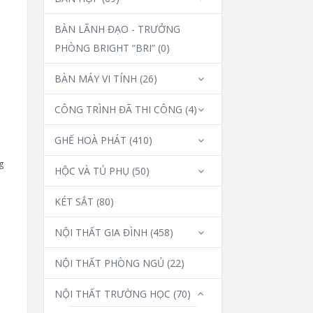
BÀN LÃNH ĐẠO - TRƯỞNG
PHÒNG BRIGHT “BRI”
(0)
BÀN MÁY VI TÍNH
(26)
CÔNG TRÌNH ĐÃ THI CÔNG
(4)
GHẾ HOÀ PHÁT
(410)
g
HỘC VÀ TỦ PHỤ
(50)
KÉT SẮT
(80)
NỘI THẤT GIA ĐÌNH
(458)
NỘI THẤT PHÒNG NGỦ
(22)
NỘI THẤT TRƯỜNG HỌC
(70)