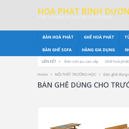
HOÀ PHÁT BÌNH DƯƠ
CÔNG TY CỔ PHẦN XÂY DỰNG NỘI THẤT TIẾN THỊNH
BÀN HOÀ PHÁT
GHẾ HOÀ PHÁT
T
BÀN GHẾ SOFA
HÀNG GIA DỤNG
N
LIÊN KẾT
Bàn sơn pu cao cấp
Ghế hoà phát
Home
NỘI THẤT TRƯỜNG HỌC
Bàn ghế dùng 
BÀN GHẾ DÙNG CHO TRƯỜ