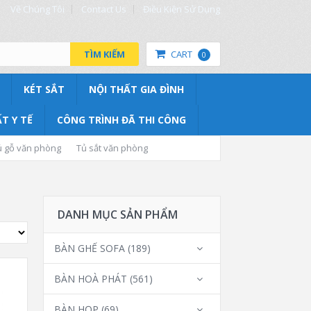
Về Chúng Tôi
Contact Us
Điều Kiện Sử Dụng
TÌM KIẾM
CART
0
KÉT SẮT
NỘI THẤT GIA ĐÌNH
T Y TẾ
CÔNG TRÌNH ĐÃ THI CÔNG
ủ gỗ văn phòng
Tủ sắt văn phòng
DANH MỤC SẢN PHẨM
BÀN GHẾ SOFA
(189)
BÀN HOÀ PHÁT
(561)
BÀN HỌP
(69)