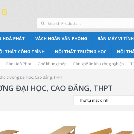
NG
Ủ HOÀ PHÁT
VÁCH NGĂN VĂN PHÒNG
BÀN MÁY VI TÍNH
ỘI THẤT CÔNG TRÌNH
NỘI THẤT TRƯỜNG HỌC
NỘI THẤ
Bàn Hoà Phát
Ghế khung thép
Bàn ghế ăn khu công nghiệp
T
cho trường Đại học, Cao đẳng, THPT
NG ĐẠI HỌC, CAO ĐẲNG, THPT