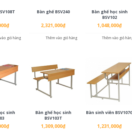
BSV108T
Bàn ghế BSV240
Bàn ghế học sinh
BSV102
000
₫
2,321,000
₫
1,048,000
₫
vào giỏ hàng
Thêm vào giỏ hàng
Thêm vào giỏ hàn
ọc sinh
Bàn ghế học sinh
Bàn sinh viên BSV107
03
BSV103T
000
₫
1,309,000
₫
1,231,000
₫