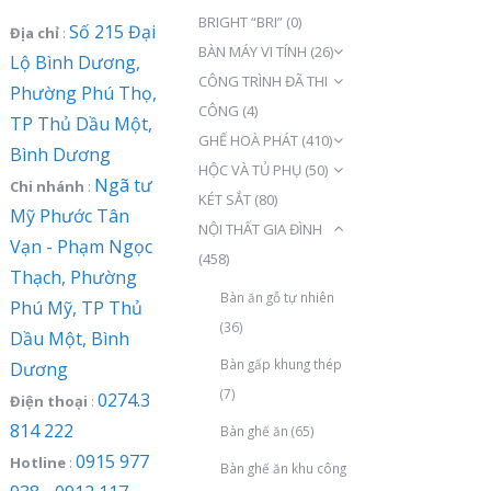
BRIGHT “BRI”
(0)
Số 215 Đại
Địa chỉ
:
BÀN MÁY VI TÍNH
(26)
Lộ Bình Dương,
CÔNG TRÌNH ĐÃ THI
Phường Phú Thọ,
CÔNG
(4)
TP Thủ Dầu Một,
GHẾ HOÀ PHÁT
(410)
Bình Dương
HỘC VÀ TỦ PHỤ
(50)
Ngã tư
Chi nhánh
:
KÉT SẮT
(80)
Mỹ Phước Tân
NỘI THẤT GIA ĐÌNH
Vạn - Phạm Ngọc
(458)
Thạch, Phường
Bàn ăn gỗ tự nhiên
Phú Mỹ, TP Thủ
(36)
Dầu Một, Bình
Bàn gấp khung thép
Dương
(7)
0274.3
Điện thoại
:
814 222
Bàn ghế ăn
(65)
0915 977
Hotline
:
Bàn ghế ăn khu công