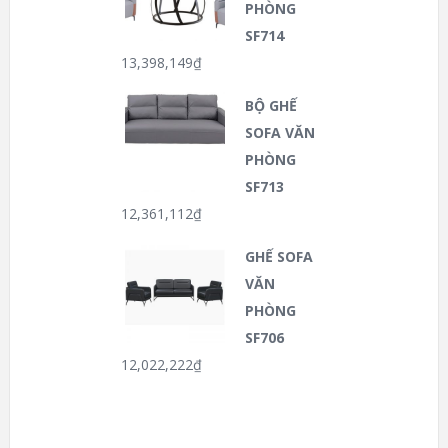
PHÒNG
SF714
13,398,149
₫
BỘ GHẾ
SOFA VĂN
PHÒNG
SF713
12,361,112
₫
GHẾ SOFA
VĂN
PHÒNG
SF706
12,022,222
₫