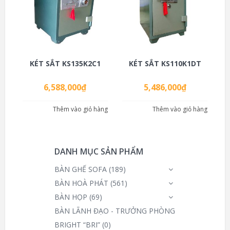
KÉT SẮT KS135K2C1
KÉT SẮT KS110K1DT
6,588,000
₫
5,486,000
₫
Thêm vào giỏ hàng
Thêm vào giỏ hàng
DANH MỤC SẢN PHẨM
BÀN GHẾ SOFA
(189)
BÀN HOÀ PHÁT
(561)
BÀN HỌP
(69)
BÀN LÃNH ĐẠO - TRƯỞNG PHÒNG
BRIGHT “BRI”
(0)