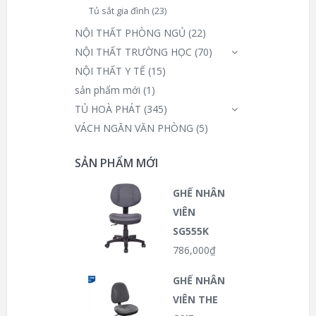
Tủ sắt gia đình
(23)
NỘI THẤT PHÒNG NGỦ
(22)
NỘI THẤT TRƯỜNG HỌC
(70)
NỘI THẤT Y TẾ
(15)
sản phẩm mới
(1)
TỦ HOÀ PHÁT
(345)
VÁCH NGĂN VĂN PHÒNG
(5)
SẢN PHẨM MỚI
GHẾ NHÂN
VIÊN
SG555K
786,000
₫
GHẾ NHÂN
VIÊN THE