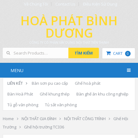
Về Chúng Tôi
Contact Us
Điều Kiện Sử Dụng
HOÀ PHÁT BÌNH
DƯƠNG
CÔNG TY CỔ PHẦN XÂY DỰNG NỘI THẤT TIẾN THỊNH
TÌM KIẾM
CART
0
MENU
LIÊN KẾT
Bàn sơn pu cao cấp
Ghế hoà phát
Bàn Hoà Phát
Ghế khung thép
Bàn ghế ăn khu công nghiệp
Tủ gỗ văn phòng
Tủ sắt văn phòng
Home
NỘI THẤT GIA ĐÌNH
NỘI THẤT CÔNG TRÌNH
Ghế Hội
Trường
Ghế hội trường TC336