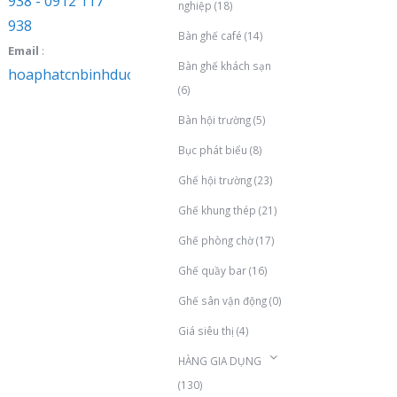
938 - 0912 117
nghiệp
(18)
938
Bàn ghế café
(14)
Email
:
Bàn ghế khách sạn
hoaphatcnbinhduong@gmail.com
(6)
Bàn hội trường
(5)
Bục phát biểu
(8)
Ghế hội trường
(23)
Ghế khung thép
(21)
Ghế phòng chờ
(17)
Ghế quầy bar
(16)
Ghế sân vận động
(0)
Giá siêu thị
(4)
HÀNG GIA DỤNG
(130)