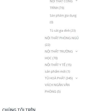
NỘI THẤT CÔNG
TRÌNH
(76)
Sản phẩm gia dụng
(0)
Tủ sắt gia đình
(23)
NỘI THẤT PHÒNG NGỦ
(22)
NỘI THẤT TRƯỜNG
HỌC
(70)
NỘI THẤT Y TẾ
(15)
sản phẩm mới
(1)
TỦ HOÀ PHÁT
(345)
VÁCH NGĂN VĂN
PHÒNG
(5)
CHÚNG TÔI TRÊN