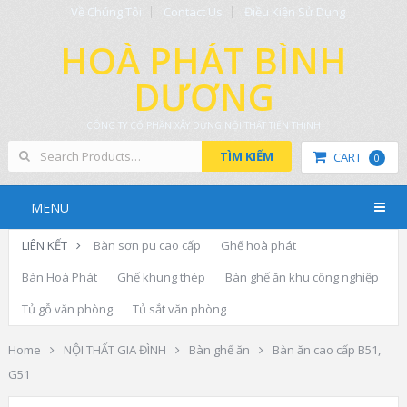
Về Chúng Tôi
Contact Us
Điều Kiện Sử Dụng
HOÀ PHÁT BÌNH
DƯƠNG
CÔNG TY CỔ PHẦN XÂY DỰNG NỘI THẤT TIẾN THỊNH
TÌM KIẾM
CART
0
MENU
LIÊN KẾT
Bàn sơn pu cao cấp
Ghế hoà phát
Bàn Hoà Phát
Ghế khung thép
Bàn ghế ăn khu công nghiệp
Tủ gỗ văn phòng
Tủ sắt văn phòng
Home
NỘI THẤT GIA ĐÌNH
Bàn ghế ăn
Bàn ăn cao cấp B51,
G51