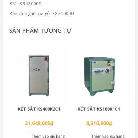
B51: 3.942.000Đ
Bàn và 6 ghế tựa gỗ: 7.874.000Đ
SẢN PHẨM TƯƠNG TỰ
KÉT SẮT KS400K2C1
KÉT SẮT KS168K1C1
21,648,000
₫
8,316,000
₫
Thêm vào giỏ hàng
Thêm vào giỏ hàng