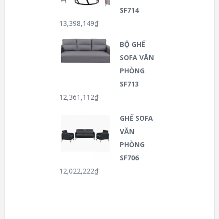
SF714
13,398,149
₫
BỘ GHẾ
SOFA VĂN
PHÒNG
SF713
12,361,112
₫
GHẾ SOFA
VĂN
PHÒNG
SF706
12,022,222
₫