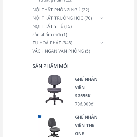
Tủ sắt gia đình
(23)
NỘI THẤT PHÒNG NGỦ
(22)
NỘI THẤT TRƯỜNG HỌC
(70)
NỘI THẤT Y TẾ
(15)
sản phẩm mới
(1)
TỦ HOÀ PHÁT
(345)
VÁCH NGĂN VĂN PHÒNG
(5)
SẢN PHẨM MỚI
GHẾ NHÂN
VIÊN
SG555K
786,000
₫
GHẾ NHÂN
VIÊN THE
ONE