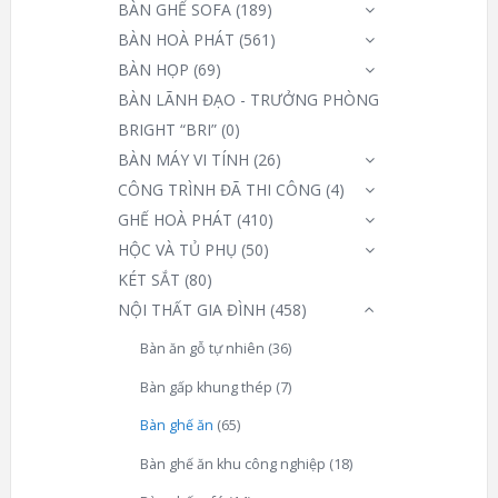
BÀN GHẾ SOFA
(189)
BÀN HOÀ PHÁT
(561)
BÀN HỌP
(69)
BÀN LÃNH ĐẠO - TRƯỞNG PHÒNG
BRIGHT “BRI”
(0)
BÀN MÁY VI TÍNH
(26)
CÔNG TRÌNH ĐÃ THI CÔNG
(4)
GHẾ HOÀ PHÁT
(410)
HỘC VÀ TỦ PHỤ
(50)
KÉT SẮT
(80)
NỘI THẤT GIA ĐÌNH
(458)
Bàn ăn gỗ tự nhiên
(36)
Bàn gấp khung thép
(7)
Bàn ghế ăn
(65)
Bàn ghế ăn khu công nghiệp
(18)