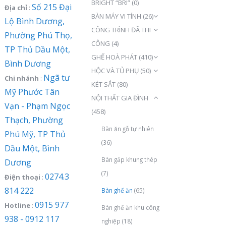
BRIGHT “BRI”
(0)
Số 215 Đại
Địa chỉ
:
BÀN MÁY VI TÍNH
(26)
Lộ Bình Dương,
CÔNG TRÌNH ĐÃ THI
Phường Phú Thọ,
CÔNG
(4)
TP Thủ Dầu Một,
GHẾ HOÀ PHÁT
(410)
Bình Dương
HỘC VÀ TỦ PHỤ
(50)
Ngã tư
Chi nhánh
:
KÉT SẮT
(80)
Mỹ Phước Tân
NỘI THẤT GIA ĐÌNH
Vạn - Phạm Ngọc
(458)
Thạch, Phường
Bàn ăn gỗ tự nhiên
Phú Mỹ, TP Thủ
(36)
Dầu Một, Bình
Bàn gấp khung thép
Dương
(7)
0274.3
Điện thoại
:
814 222
Bàn ghế ăn
(65)
0915 977
Hotline
:
Bàn ghế ăn khu công
938 - 0912 117
nghiệp
(18)