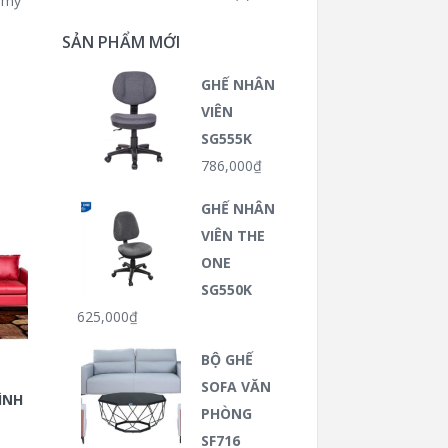
m mỹ
SẢN PHẨM MỚI
GHẾ NHÂN
VIÊN
SG555K
786,000
₫
GHẾ NHÂN
VIÊN THE
ONE
SG550K
625,000
₫
BỘ GHẾ
SOFA VĂN
ÌNH
PHÒNG
SF716