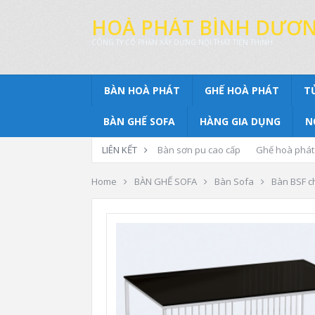
HOÀ PHÁT BÌNH DƯƠ
CÔNG TY CỔ PHẦN XÂY DỰNG NỘI THẤT TIẾN THỊNH
BÀN HOÀ PHÁT
GHẾ HOÀ PHÁT
T
BÀN GHẾ SOFA
HÀNG GIA DỤNG
N
LIÊN KẾT
Bàn sơn pu cao cấp
Ghế hoà phát
Home
BÀN GHẾ SOFA
Bàn Sofa
Bàn BSF ch