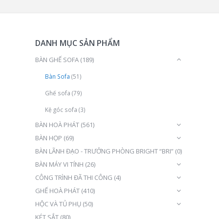
DANH MỤC SẢN PHẨM
BÀN GHẾ SOFA
(189)
Bàn Sofa
(51)
Ghế sofa
(79)
Kệ góc sofa
(3)
BÀN HOÀ PHÁT
(561)
BÀN HỌP
(69)
BÀN LÃNH ĐẠO - TRƯỞNG PHÒNG BRIGHT “BRI”
(0)
BÀN MÁY VI TÍNH
(26)
CÔNG TRÌNH ĐÃ THI CÔNG
(4)
GHẾ HOÀ PHÁT
(410)
HỘC VÀ TỦ PHỤ
(50)
KÉT SẮT
(80)