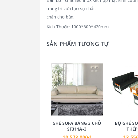
Bàn BSF chất liệu Inox kết hợp mặt kính cườn
trang trí vừa tạo sự chắc
chắn cho bàn.
Kích Thước: 1000*600*420mm
SẢN PHẨM TƯƠNG TỰ
GHẾ SOFA BĂNG 3 CHỖ
BỘ GHẾ S
SF311A-3
THÉP
10,573,000
₫
13,55