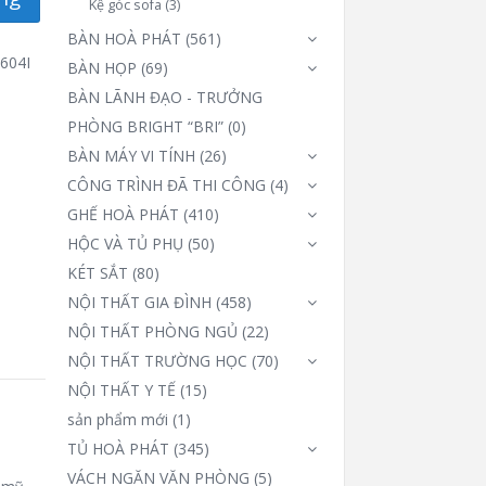
Kệ góc sofa
(3)
BÀN HOÀ PHÁT
(561)
604I
BÀN HỌP
(69)
BÀN LÃNH ĐẠO - TRƯỞNG
PHÒNG BRIGHT “BRI”
(0)
BÀN MÁY VI TÍNH
(26)
CÔNG TRÌNH ĐÃ THI CÔNG
(4)
GHẾ HOÀ PHÁT
(410)
HỘC VÀ TỦ PHỤ
(50)
KÉT SẮT
(80)
NỘI THẤT GIA ĐÌNH
(458)
NỘI THẤT PHÒNG NGỦ
(22)
NỘI THẤT TRƯỜNG HỌC
(70)
NỘI THẤT Y TẾ
(15)
sản phẩm mới
(1)
TỦ HOÀ PHÁT
(345)
VÁCH NGĂN VĂN PHÒNG
(5)