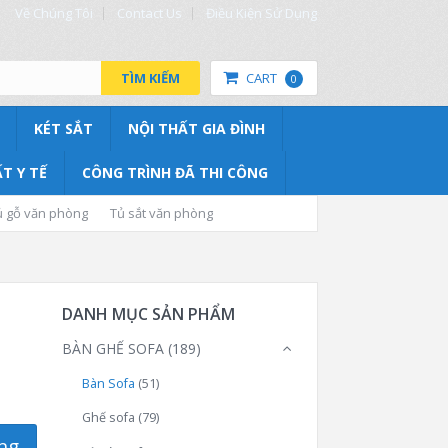
Về Chúng Tôi
Contact Us
Điều Kiện Sử Dụng
TÌM KIẾM
CART
0
KÉT SẮT
NỘI THẤT GIA ĐÌNH
T Y TẾ
CÔNG TRÌNH ĐÃ THI CÔNG
ủ gỗ văn phòng
Tủ sắt văn phòng
DANH MỤC SẢN PHẨM
BÀN GHẾ SOFA
(189)
Bàn Sofa
(51)
Ghế sofa
(79)
ng