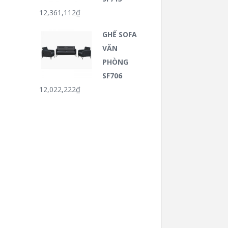
12,361,112
₫
GHẾ SOFA
VĂN
PHÒNG
SF706
12,022,222
₫