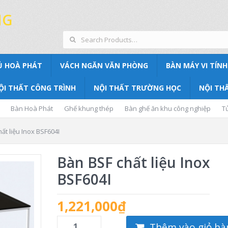
NG
Ủ HOÀ PHÁT
VÁCH NGĂN VĂN PHÒNG
BÀN MÁY VI TÍNH
ỘI THẤT CÔNG TRÌNH
NỘI THẤT TRƯỜNG HỌC
NỘI THẤ
Bàn Hoà Phát
Ghế khung thép
Bàn ghế ăn khu công nghiệp
T
ất liệu Inox BSF604I
Bàn BSF chất liệu Inox
BSF604I
1,221,000
₫
Thêm vào giỏ hà