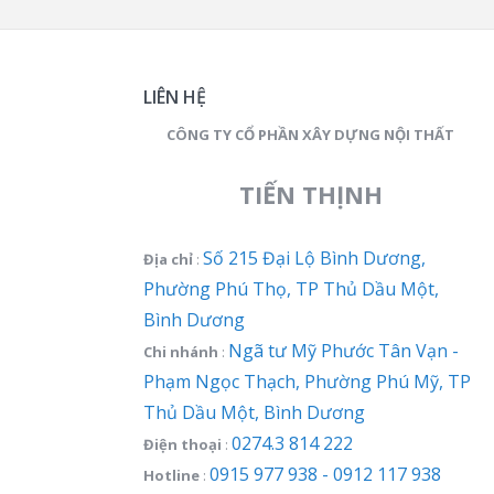
LIÊN HỆ
CÔNG TY CỔ PHẦN XÂY DỰNG NỘI THẤT
TIẾN THỊNH
Số 215 Đại Lộ Bình Dương,
Địa chỉ
:
Phường Phú Thọ, TP Thủ Dầu Một,
Bình Dương
Ngã tư Mỹ Phước Tân Vạn -
Chi nhánh
:
Phạm Ngọc Thạch, Phường Phú Mỹ, TP
Thủ Dầu Một, Bình Dương
0274.3 814 222
Điện thoại
:
0915 977 938 - 0912 117 938
Hotline
: