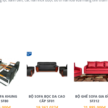
g lực xanh đen, các nan inox được bố trí hài hòa vừa mang tính thẩ
OFA KHUNG
BỘ SOFA BỌC DA CAO
BỘ GHẾ SOFA GIA Đ
 SF80
CẤP SF01
SF312
6,000
₫
19,362,037
₫
21,885,000
₫