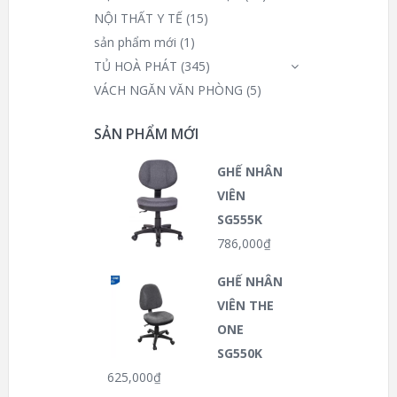
NỘI THẤT Y TẾ
(15)
sản phẩm mới
(1)
TỦ HOÀ PHÁT
(345)
VÁCH NGĂN VĂN PHÒNG
(5)
SẢN PHẨM MỚI
GHẾ NHÂN
VIÊN
SG555K
786,000
₫
GHẾ NHÂN
VIÊN THE
ONE
SG550K
625,000
₫