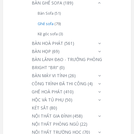
BÀN GHẾ SOFA
(189)
Bàn Sofa
(51)
Ghế sofa
(79)
Kệ góc sofa
(3)
BÀN HOÀ PHÁT
(561)
BÀN HỌP
(69)
BÀN LÃNH ĐẠO - TRƯỞNG PHÒNG
BRIGHT “BRI”
(0)
BÀN MÁY VI TÍNH
(26)
CÔNG TRÌNH ĐÃ THI CÔNG
(4)
GHẾ HOÀ PHÁT
(410)
HỘC VÀ TỦ PHỤ
(50)
KÉT SẮT
(80)
NỘI THẤT GIA ĐÌNH
(458)
NỘI THẤT PHÒNG NGỦ
(22)
NỘI THẤT TRƯỜNG HỌC
(70)