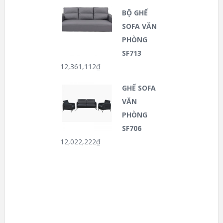
BỘ GHẾ
SOFA VĂN
PHÒNG
SF713
12,361,112
₫
GHẾ SOFA
VĂN
PHÒNG
SF706
12,022,222
₫