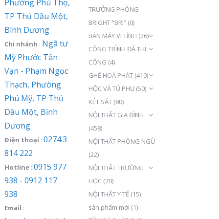
Phường Phú Thọ,
TRƯỞNG PHÒNG
TP Thủ Dầu Một,
BRIGHT “BRI”
(0)
Bình Dương
BÀN MÁY VI TÍNH
(26)
Ngã tư
Chi nhánh
:
CÔNG TRÌNH ĐÃ THI
Mỹ Phước Tân
CÔNG
(4)
Vạn - Phạm Ngọc
GHẾ HOÀ PHÁT
(410)
Thạch, Phường
HỘC VÀ TỦ PHỤ
(50)
Phú Mỹ, TP Thủ
KÉT SẮT
(80)
Dầu Một, Bình
NỘI THẤT GIA ĐÌNH
Dương
(458)
0274.3
Điện thoại
:
NỘI THẤT PHÒNG NGỦ
814 222
(22)
0915 977
Hotline
:
NỘI THẤT TRƯỜNG
938 - 0912 117
HỌC
(70)
938
NỘI THẤT Y TẾ
(15)
sản phẩm mới
(1)
Email
: