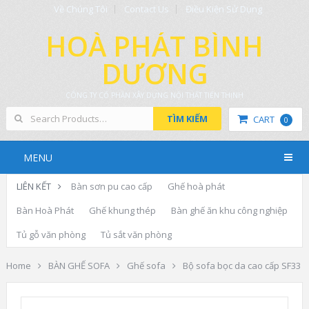
Về Chúng Tôi
Contact Us
Điều Kiện Sử Dụng
HOÀ PHÁT BÌNH
DƯƠNG
CÔNG TY CỔ PHẦN XÂY DỰNG NỘI THẤT TIẾN THỊNH
TÌM KIẾM
CART
0
MENU
LIÊN KẾT
Bàn sơn pu cao cấp
Ghế hoà phát
Bàn Hoà Phát
Ghế khung thép
Bàn ghế ăn khu công nghiệp
Tủ gỗ văn phòng
Tủ sắt văn phòng
Home
BÀN GHẾ SOFA
Ghế sofa
Bộ sofa bọc da cao cấp SF33