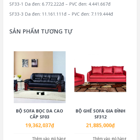
SF33-1 Da đen: 6.772.222đ – PVC đen: 4.441.667đ
SF33-3 Da đen: 11.161.111đ – PVC đen: 7.119.444đ
SẢN PHẨM TƯƠNG TỰ
BỘ SOFA BỌC DA CAO
BỘ GHẾ SOFA GIA ĐÌNH
CẤP SF03
SF312
19,362,037
₫
21,885,000
₫
Thêm vào giỏ hàng
Thêm vào giỏ hàng