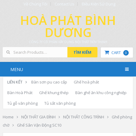
Về Chúng Tôi
Contact Us
Điều Kiện Sử Dụng
HOÀ PHÁT BÌNH
DƯƠNG
CÔNG TY CỔ PHẦN XÂY DỰNG NỘI THẤT TIẾN THỊNH
TÌM KIẾM
CART
0
MENU
LIÊN KẾT
Bàn sơn pu cao cấp
Ghế hoà phát
Bàn Hoà Phát
Ghế khung thép
Bàn ghế ăn khu công nghiệp
Tủ gỗ văn phòng
Tủ sắt văn phòng
Home
NỘI THẤT GIA ĐÌNH
NỘI THẤT CÔNG TRÌNH
Ghế phòng
chờ
Ghế Sân Vận Động SC10