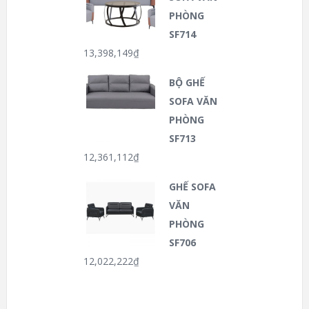
PHÒNG
SF714
13,398,149
₫
BỘ GHẾ
SOFA VĂN
PHÒNG
SF713
12,361,112
₫
GHẾ SOFA
VĂN
PHÒNG
SF706
12,022,222
₫