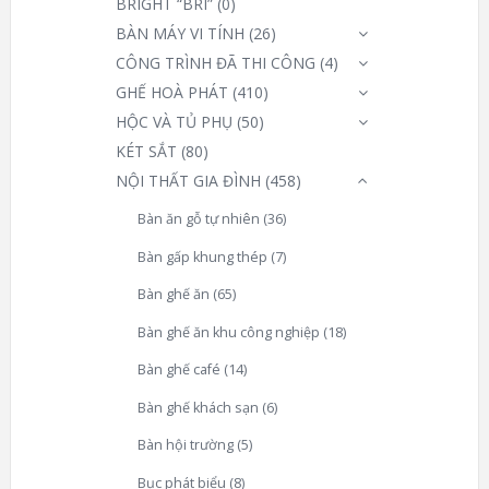
BRIGHT “BRI”
(0)
BÀN MÁY VI TÍNH
(26)
CÔNG TRÌNH ĐÃ THI CÔNG
(4)
GHẾ HOÀ PHÁT
(410)
HỘC VÀ TỦ PHỤ
(50)
KÉT SẮT
(80)
NỘI THẤT GIA ĐÌNH
(458)
Bàn ăn gỗ tự nhiên
(36)
Bàn gấp khung thép
(7)
Bàn ghế ăn
(65)
Bàn ghế ăn khu công nghiệp
(18)
Bàn ghế café
(14)
Bàn ghế khách sạn
(6)
Bàn hội trường
(5)
Bục phát biểu
(8)