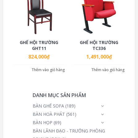
GHẾ HỘI TRƯỜNG
GHẾ HỘI TRƯỜNG
GHT11
TC336
824,000
₫
1,491,000
₫
Thêm vào giỏ hàng
Thêm vào giỏ hàng
DANH MỤC SẢN PHẨM
BÀN GHẾ SOFA
(189)
BÀN HOÀ PHÁT
(561)
BÀN HỌP
(69)
BÀN LÃNH ĐẠO - TRƯỞNG PHÒNG