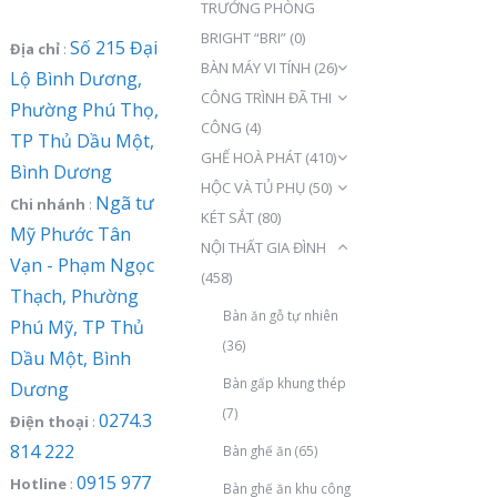
TRƯỞNG PHÒNG
BRIGHT “BRI”
(0)
Số 215 Đại
Địa chỉ
:
BÀN MÁY VI TÍNH
(26)
Lộ Bình Dương,
CÔNG TRÌNH ĐÃ THI
Phường Phú Thọ,
CÔNG
(4)
TP Thủ Dầu Một,
GHẾ HOÀ PHÁT
(410)
Bình Dương
HỘC VÀ TỦ PHỤ
(50)
Ngã tư
Chi nhánh
:
KÉT SẮT
(80)
Mỹ Phước Tân
NỘI THẤT GIA ĐÌNH
Vạn - Phạm Ngọc
(458)
Thạch, Phường
Bàn ăn gỗ tự nhiên
Phú Mỹ, TP Thủ
(36)
Dầu Một, Bình
Bàn gấp khung thép
Dương
(7)
0274.3
Điện thoại
:
814 222
Bàn ghế ăn
(65)
0915 977
Hotline
:
Bàn ghế ăn khu công