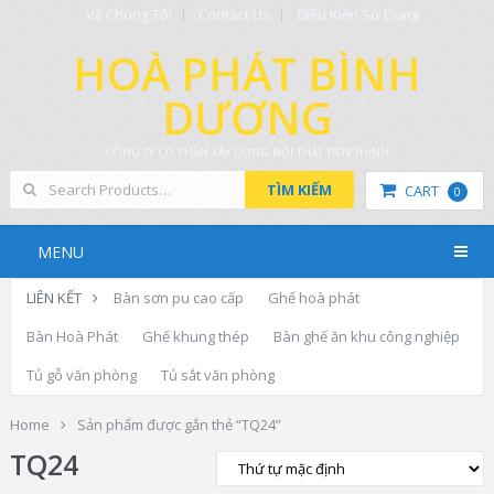
Về Chúng Tôi
Contact Us
Điều Kiện Sử Dụng
HOÀ PHÁT BÌNH
DƯƠNG
CÔNG TY CỔ PHẦN XÂY DỰNG NỘI THẤT TIẾN THỊNH
TÌM KIẾM
CART
0
MENU
LIÊN KẾT
Bàn sơn pu cao cấp
Ghế hoà phát
Bàn Hoà Phát
Ghế khung thép
Bàn ghế ăn khu công nghiệp
Tủ gỗ văn phòng
Tủ sắt văn phòng
Home
Sản phẩm được gắn thẻ “TQ24”
TQ24