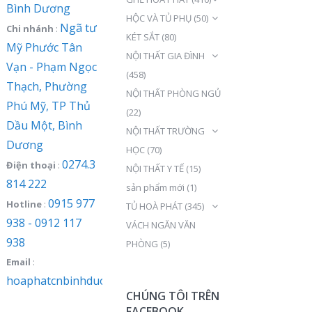
Bình Dương
HỘC VÀ TỦ PHỤ
(50)
Ngã tư
Chi nhánh
:
KÉT SẮT
(80)
Mỹ Phước Tân
NỘI THẤT GIA ĐÌNH
Vạn - Phạm Ngọc
(458)
Thạch, Phường
NỘI THẤT PHÒNG NGỦ
Phú Mỹ, TP Thủ
(22)
Dầu Một, Bình
NỘI THẤT TRƯỜNG
Dương
HỌC
(70)
0274.3
Điện thoại
:
NỘI THẤT Y TẾ
(15)
814 222
sản phẩm mới
(1)
0915 977
Hotline
:
TỦ HOÀ PHÁT
(345)
938 - 0912 117
VÁCH NGĂN VĂN
938
PHÒNG
(5)
Email
:
hoaphatcnbinhduong@gmail.com
CHÚNG TÔI TRÊN
FACEBOOK