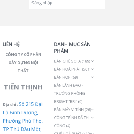
Đăng nhập
LIÊN HỆ
DANH MỤC SẢN
PHẨM
CÔNG TY CỔ PHẦN
BÀN GHẾ SOFA
(189)
XÂY DỰNG NỘI
BÀN HOÀ PHÁT
(561)
THẤT
BÀN HỌP
(69)
TIẾN THỊNH
BÀN LÃNH ĐẠO -
TRƯỞNG PHÒNG
BRIGHT “BRI”
(0)
Số 215 Đại
Địa chỉ
:
BÀN MÁY VI TÍNH
(26)
Lộ Bình Dương,
CÔNG TRÌNH ĐÃ THI
Phường Phú Thọ,
CÔNG
(4)
TP Thủ Dầu Một,
GHẾ HOÀ PHÁT
(410)