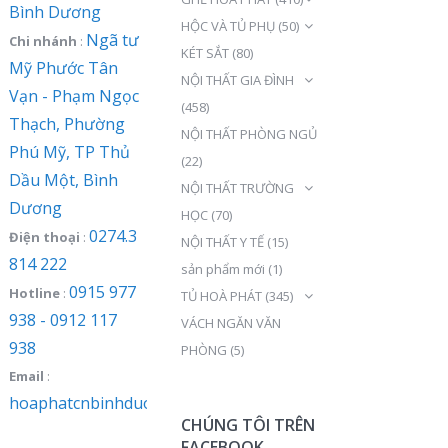
Bình Dương
HỘC VÀ TỦ PHỤ
(50)
Ngã tư
Chi nhánh
:
KÉT SẮT
(80)
Mỹ Phước Tân
NỘI THẤT GIA ĐÌNH
Vạn - Phạm Ngọc
(458)
Thạch, Phường
NỘI THẤT PHÒNG NGỦ
Phú Mỹ, TP Thủ
(22)
Dầu Một, Bình
NỘI THẤT TRƯỜNG
Dương
HỌC
(70)
0274.3
Điện thoại
:
NỘI THẤT Y TẾ
(15)
814 222
sản phẩm mới
(1)
0915 977
Hotline
:
TỦ HOÀ PHÁT
(345)
938 - 0912 117
VÁCH NGĂN VĂN
938
PHÒNG
(5)
Email
:
hoaphatcnbinhduong@gmail.com
CHÚNG TÔI TRÊN
FACEBOOK