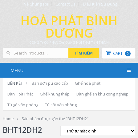
Về Chúng Tôi
Contact Us
Điều Kiện Sử Dụng
HOÀ PHÁT BÌNH
DƯƠNG
CÔNG TY CỔ PHẦN XÂY DỰNG NỘI THẤT TIẾN THỊNH
TÌM KIẾM
CART
0
MENU
LIÊN KẾT
Bàn sơn pu cao cấp
Ghế hoà phát
Bàn Hoà Phát
Ghế khung thép
Bàn ghế ăn khu công nghiệp
Tủ gỗ văn phòng
Tủ sắt văn phòng
Home
Sản phẩm được gắn thẻ “BHT12DH2”
BHT12DH2