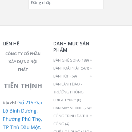
Đăng nhập
LIÊN HỆ
DANH MỤC SẢN
PHẨM
CÔNG TY CỔ PHẦN
BÀN GHẾ SOFA
(189)
XÂY DỰNG NỘI
BÀN HOÀ PHÁT
(561)
THẤT
BÀN HỌP
(69)
TIẾN THỊNH
BÀN LÃNH ĐẠO -
TRƯỞNG PHÒNG
BRIGHT “BRI”
(0)
Số 215 Đại
Địa chỉ
:
BÀN MÁY VI TÍNH
(26)
Lộ Bình Dương,
CÔNG TRÌNH ĐÃ THI
Phường Phú Thọ,
CÔNG
(4)
TP Thủ Dầu Một,
GHẾ HOÀ PHÁT
(410)