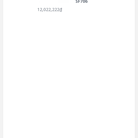
SF706
12,022,222
₫