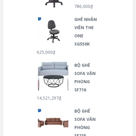
786,000
₫
GHẾ NHÂN
VIÊN THE
ONE
SG550K
625,000
₫
BỘ GHẾ
SOFA VĂN
PHÒNG
SF716
14,521,297
₫
BỘ GHẾ
SOFA VĂN
PHÒNG
SF715