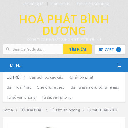
Về Chúng Tôi
Contact Us
Điều Kiện Sử Dụng
HOÀ PHÁT BÌNH
DƯƠNG
CÔNG TY CỔ PHẦN XÂY DỰNG NỘI THẤT TIẾN THỊNH
TÌM KIẾM
CART
0
MENU
LIÊN KẾT
Bàn sơn pu cao cấp
Ghế hoà phát
Bàn Hoà Phát
Ghế khung thép
Bàn ghế ăn khu công nghiệp
Tủ gỗ văn phòng
Tủ sắt văn phòng
Home
TỦ HOÀ PHÁT
Tủ sắt văn phòng
Tủ sắt TU09K5PCK