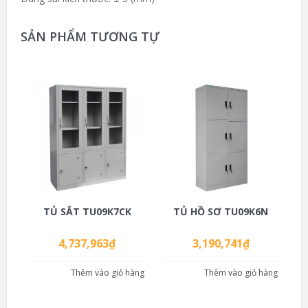
SẢN PHẨM TƯƠNG TỰ
TỦ SẮT TU09K7CK
TỦ HỒ SƠ TU09K6N
4,737,963
₫
3,190,741
₫
Thêm vào giỏ hàng
Thêm vào giỏ hàng