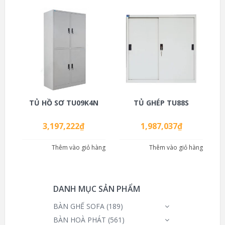
TỦ HỒ SƠ TU09K4N
TỦ GHÉP TU88S
3,197,222
₫
1,987,037
₫
Thêm vào giỏ hàng
Thêm vào giỏ hàng
DANH MỤC SẢN PHẨM
BÀN GHẾ SOFA
(189)
BÀN HOÀ PHÁT
(561)