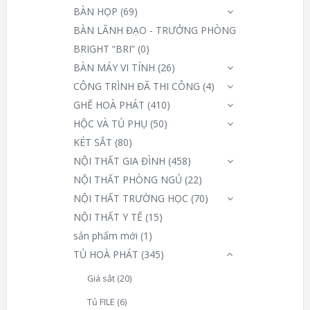
BÀN HỌP
(69)
BÀN LÃNH ĐẠO - TRƯỞNG PHÒNG
BRIGHT “BRI”
(0)
BÀN MÁY VI TÍNH
(26)
CÔNG TRÌNH ĐÃ THI CÔNG
(4)
GHẾ HOÀ PHÁT
(410)
HỘC VÀ TỦ PHỤ
(50)
KÉT SẮT
(80)
NỘI THẤT GIA ĐÌNH
(458)
NỘI THẤT PHÒNG NGỦ
(22)
NỘI THẤT TRƯỜNG HỌC
(70)
NỘI THẤT Y TẾ
(15)
sản phẩm mới
(1)
TỦ HOÀ PHÁT
(345)
Giá sắt
(20)
Tủ FILE
(6)