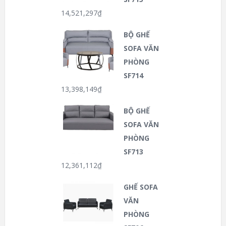
14,521,297
₫
BỘ GHẾ
SOFA VĂN
PHÒNG
SF714
13,398,149
₫
BỘ GHẾ
SOFA VĂN
PHÒNG
SF713
12,361,112
₫
GHẾ SOFA
VĂN
PHÒNG