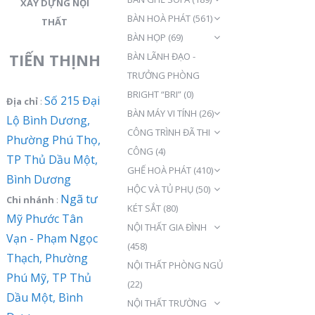
XÂY DỰNG NỘI
BÀN HOÀ PHÁT
(561)
THẤT
BÀN HỌP
(69)
TIẾN THỊNH
BÀN LÃNH ĐẠO -
TRƯỞNG PHÒNG
BRIGHT “BRI”
(0)
Số 215 Đại
Địa chỉ
:
BÀN MÁY VI TÍNH
(26)
Lộ Bình Dương,
CÔNG TRÌNH ĐÃ THI
Phường Phú Thọ,
CÔNG
(4)
TP Thủ Dầu Một,
GHẾ HOÀ PHÁT
(410)
Bình Dương
HỘC VÀ TỦ PHỤ
(50)
Ngã tư
Chi nhánh
:
KÉT SẮT
(80)
Mỹ Phước Tân
NỘI THẤT GIA ĐÌNH
Vạn - Phạm Ngọc
(458)
Thạch, Phường
NỘI THẤT PHÒNG NGỦ
Phú Mỹ, TP Thủ
(22)
Dầu Một, Bình
NỘI THẤT TRƯỜNG