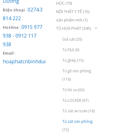
Dương
HỌC
(70)
0274.3
Điện thoại
:
NỘI THẤT Y TẾ
(15)
814 222
sản phẩm mới
(1)
0915 977
Hotline
:
TỦ HOÀ PHÁT
(345)
938 - 0912 117
Giá sắt
(20)
938
Tủ FILE
(6)
Email
:
Tủ ghép
(15)
hoaphatcnbinhduong@gmail.com
Tủ gỗ văn phòng
(116)
Tủ hồ sơ
(63)
Tủ LOCKER
(67)
Tủ sắt an toàn
(16)
Tủ sắt văn phòng
(73)