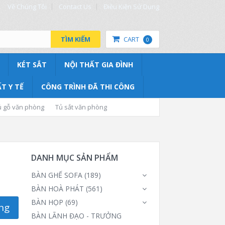
Về Chúng Tôi
Contact Us
Điều Kiện Sử Dụng
TÌM KIẾM
CART
0
KÉT SẮT
NỘI THẤT GIA ĐÌNH
T Y TẾ
CÔNG TRÌNH ĐÃ THI CÔNG
ủ gỗ văn phòng
Tủ sắt văn phòng
DANH MỤC SẢN PHẨM
BÀN GHẾ SOFA
(189)
BÀN HOÀ PHÁT
(561)
BÀN HỌP
(69)
ng
BÀN LÃNH ĐẠO - TRƯỞNG