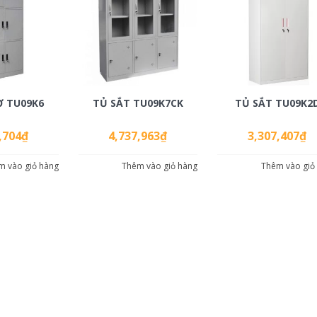
Ơ TU09K6
TỦ SẮT TU09K7CK
TỦ SẮT TU09K2
,704
₫
4,737,963
₫
3,307,407
₫
m vào giỏ hàng
Thêm vào giỏ hàng
Thêm vào giỏ