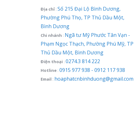
Số 215 Đại Lộ Bình Dương,
Địa chỉ
:
Phường Phú Thọ, TP Thủ Dầu Một,
Bình Dương
Ngã tư Mỹ Phước Tân Vạn -
Chi nhánh
:
Phạm Ngọc Thạch, Phường Phú Mỹ, TP
Thủ Dầu Một, Bình Dương
0274.3 814 222
Điện thoại
:
0915 977 938 - 0912 117 938
Hotline
:
hoaphatcnbinhduong@gmail.com
Email
: