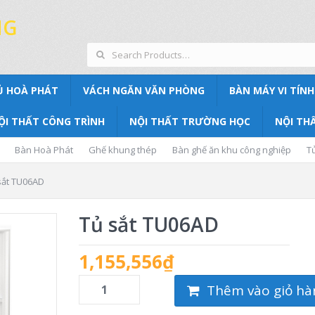
NG
Ủ HOÀ PHÁT
VÁCH NGĂN VĂN PHÒNG
BÀN MÁY VI TÍNH
ỘI THẤT CÔNG TRÌNH
NỘI THẤT TRƯỜNG HỌC
NỘI THẤ
Bàn Hoà Phát
Ghế khung thép
Bàn ghế ăn khu công nghiệp
T
sắt TU06AD
Tủ sắt TU06AD
1,155,556
₫
Thêm vào giỏ hà