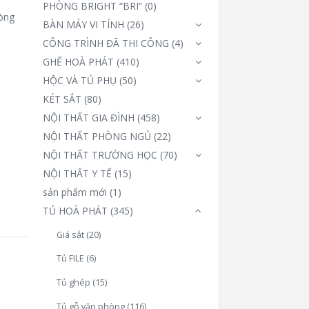
PHÒNG BRIGHT “BRI”
(0)
òng
BÀN MÁY VI TÍNH
(26)
CÔNG TRÌNH ĐÃ THI CÔNG
(4)
GHẾ HOÀ PHÁT
(410)
HỘC VÀ TỦ PHỤ
(50)
KÉT SẮT
(80)
NỘI THẤT GIA ĐÌNH
(458)
NỘI THẤT PHÒNG NGỦ
(22)
NỘI THẤT TRƯỜNG HỌC
(70)
NỘI THẤT Y TẾ
(15)
sản phẩm mới
(1)
TỦ HOÀ PHÁT
(345)
Giá sắt
(20)
Tủ FILE
(6)
Tủ ghép
(15)
Tủ gỗ văn phòng
(116)