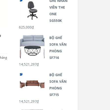
GHẾ NHÂN
VIÊN THE
ONE
SG550K
625,000
₫
D
BỘ GHẾ
SOFA VĂN
PHÒNG
SF716
 hàng
14,521,297
₫
BỘ GHẾ
SOFA VĂN
PHÒNG
SF715
14,521,297
₫