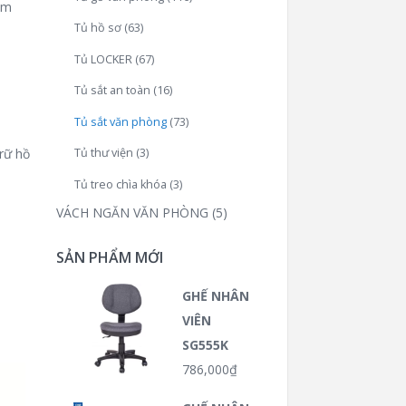
àm
Tủ hồ sơ
(63)
Tủ LOCKER
(67)
Tủ sắt an toàn
(16)
Tủ sắt văn phòng
(73)
rữ hồ
Tủ thư viện
(3)
Tủ treo chìa khóa
(3)
VÁCH NGĂN VĂN PHÒNG
(5)
SẢN PHẨM MỚI
GHẾ NHÂN
VIÊN
SG555K
786,000
₫