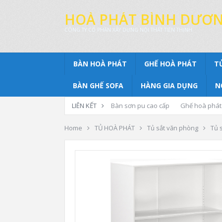
HOÀ PHÁT BÌNH DƯƠ
CÔNG TY CỔ PHẦN XÂY DỰNG NỘI THẤT TIẾN THỊNH
BÀN HOÀ PHÁT
GHẾ HOÀ PHÁT
T
BÀN GHẾ SOFA
HÀNG GIA DỤNG
N
LIÊN KẾT
Bàn sơn pu cao cấp
Ghế hoà phát
Home
TỦ HOÀ PHÁT
Tủ sắt văn phòng
Tủ 