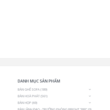
DANH MỤC SẢN PHẨM
BÀN GHẾ SOFA
(189)
BÀN HOÀ PHÁT
(561)
BÀN HỌP
(69)
BÀN LÃNH ĐẠO - TRƯỞNG PHÒNG BRIGHT “BRI”
(0)