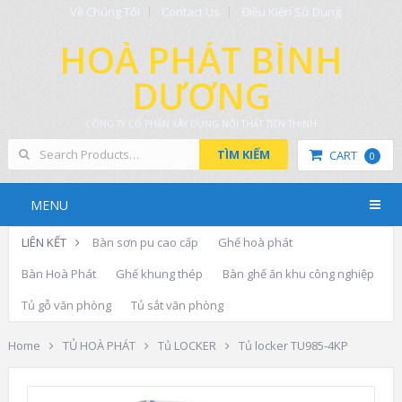
Về Chúng Tôi
Contact Us
Điều Kiện Sử Dụng
HOÀ PHÁT BÌNH
DƯƠNG
CÔNG TY CỔ PHẦN XÂY DỰNG NỘI THẤT TIẾN THỊNH
TÌM KIẾM
CART
0
MENU
LIÊN KẾT
Bàn sơn pu cao cấp
Ghế hoà phát
Bàn Hoà Phát
Ghế khung thép
Bàn ghế ăn khu công nghiệp
Tủ gỗ văn phòng
Tủ sắt văn phòng
Home
TỦ HOÀ PHÁT
Tủ LOCKER
Tủ locker TU985-4KP