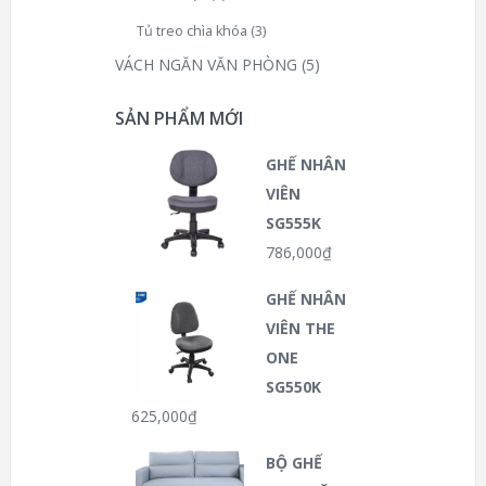
Tủ treo chìa khóa
(3)
VÁCH NGĂN VĂN PHÒNG
(5)
SẢN PHẨM MỚI
GHẾ NHÂN
VIÊN
SG555K
786,000
₫
GHẾ NHÂN
VIÊN THE
ONE
SG550K
625,000
₫
BỘ GHẾ