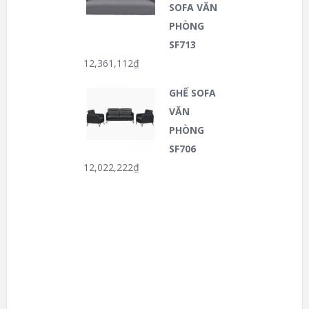
SOFA VĂN
PHÒNG
SF713
12,361,112
₫
GHẾ SOFA
VĂN
PHÒNG
SF706
12,022,222
₫