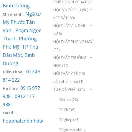
GHẾ HOÀ PHÁT
(410)
Bình Dương
HỘC VÀ TỦ PHỤ
(50)
Ngã tư
Chi nhánh
:
KÉT SẮT
(80)
Mỹ Phước Tân
NỘI THẤT GIA ĐÌNH
Vạn - Phạm Ngọc
(458)
Thạch, Phường
NỘI THẤT PHÒNG NGỦ
Phú Mỹ, TP Thủ
(22)
Dầu Một, Bình
NỘI THẤT TRƯỜNG
Dương
HỌC
(70)
0274.3
Điện thoại
:
NỘI THẤT Y TẾ
(15)
814 222
sản phẩm mới
(1)
0915 977
Hotline
:
TỦ HOÀ PHÁT
(345)
938 - 0912 117
Giá sắt
(20)
938
Tủ FILE
(6)
Email
:
Tủ ghép
(15)
hoaphatcnbinhduong@gmail.com
Tủ gỗ văn phòng