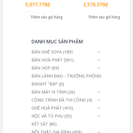
5,077,778
₫
2,570,370
₫
Thêm vào giỏ hàng
Thêm vào giỏ hàng
DANH MỤC SẢN PHẨM
BÀN GHẾ SOFA
(189)
BÀN HOÀ PHÁT
(561)
BÀN HỌP
(69)
BÀN LÃNH ĐẠO - TRƯỞNG PHÒNG
BRIGHT “BRI”
(0)
BÀN MÁY VI TÍNH
(26)
CÔNG TRÌNH ĐÃ THI CÔNG
(4)
GHẾ HOÀ PHÁT
(410)
HỘC VÀ TỦ PHỤ
(50)
KÉT SẮT
(80)
NỘI THẤT GIA ĐÌNH
(458)