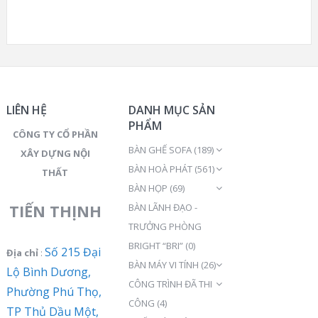
LIÊN HỆ
DANH MỤC SẢN
PHẨM
CÔNG TY CỔ PHẦN
BÀN GHẾ SOFA
(189)
XÂY DỰNG NỘI
BÀN HOÀ PHÁT
(561)
THẤT
BÀN HỌP
(69)
TIẾN THỊNH
BÀN LÃNH ĐẠO -
TRƯỞNG PHÒNG
BRIGHT “BRI”
(0)
Số 215 Đại
Địa chỉ
:
BÀN MÁY VI TÍNH
(26)
Lộ Bình Dương,
CÔNG TRÌNH ĐÃ THI
Phường Phú Thọ,
CÔNG
(4)
TP Thủ Dầu Một,