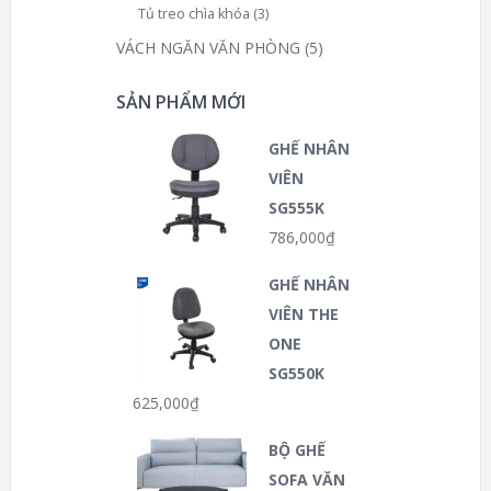
Tủ treo chìa khóa
(3)
VÁCH NGĂN VĂN PHÒNG
(5)
SẢN PHẨM MỚI
GHẾ NHÂN
VIÊN
SG555K
786,000
₫
GHẾ NHÂN
VIÊN THE
ONE
SG550K
625,000
₫
BỘ GHẾ
SOFA VĂN