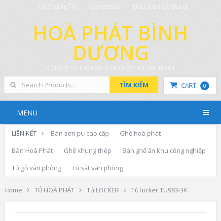
Về Chúng Tôi
Contact Us
Điều Kiện Sử Dụng
HOÀ PHÁT BÌNH
DƯƠNG
CÔNG TY CỔ PHẦN XÂY DỰNG NỘI THẤT TIẾN THỊNH
TÌM KIẾM
CART
0
MENU
LIÊN KẾT
Bàn sơn pu cao cấp
Ghế hoà phát
Bàn Hoà Phát
Ghế khung thép
Bàn ghế ăn khu công nghiệp
Tủ gỗ văn phòng
Tủ sắt văn phòng
Home
TỦ HOÀ PHÁT
Tủ LOCKER
Tủ locker TU983-3K