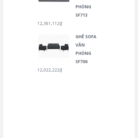
PHÒNG
SF713
12,361,112
₫
GHẾ SOFA
VĂN
PHÒNG
SF706
12,022,222
₫