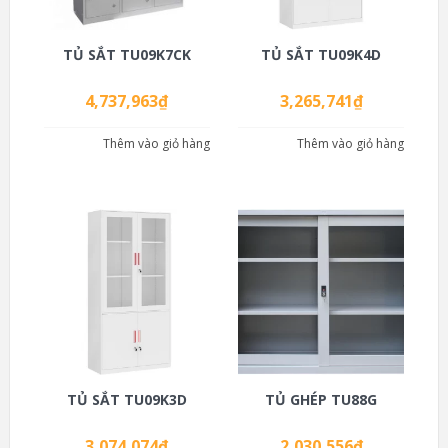
TỦ SẮT TU09K7CK
TỦ SẮT TU09K4D
4,737,963
₫
3,265,741
₫
Thêm vào giỏ hàng
Thêm vào giỏ hàng
TỦ SẮT TU09K3D
TỦ GHÉP TU88G
3,074,074
₫
2,030,556
₫