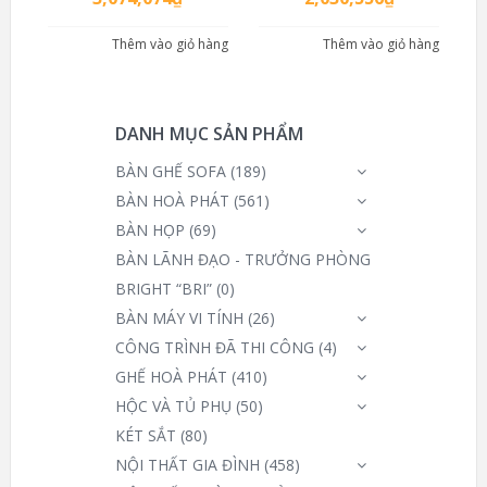
Thêm vào giỏ hàng
Thêm vào giỏ hàng
DANH MỤC SẢN PHẨM
BÀN GHẾ SOFA
(189)
BÀN HOÀ PHÁT
(561)
BÀN HỌP
(69)
BÀN LÃNH ĐẠO - TRƯỞNG PHÒNG
BRIGHT “BRI”
(0)
BÀN MÁY VI TÍNH
(26)
CÔNG TRÌNH ĐÃ THI CÔNG
(4)
GHẾ HOÀ PHÁT
(410)
HỘC VÀ TỦ PHỤ
(50)
KÉT SẮT
(80)
NỘI THẤT GIA ĐÌNH
(458)