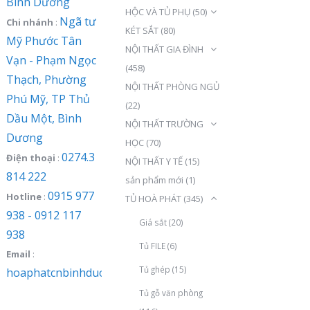
Bình Dương
HỘC VÀ TỦ PHỤ
(50)
Ngã tư
Chi nhánh
:
KÉT SẮT
(80)
Mỹ Phước Tân
NỘI THẤT GIA ĐÌNH
Vạn - Phạm Ngọc
(458)
Thạch, Phường
NỘI THẤT PHÒNG NGỦ
Phú Mỹ, TP Thủ
(22)
Dầu Một, Bình
NỘI THẤT TRƯỜNG
Dương
HỌC
(70)
0274.3
Điện thoại
:
NỘI THẤT Y TẾ
(15)
814 222
sản phẩm mới
(1)
0915 977
Hotline
:
TỦ HOÀ PHÁT
(345)
938 - 0912 117
Giá sắt
(20)
938
Tủ FILE
(6)
Email
:
Tủ ghép
(15)
hoaphatcnbinhduong@gmail.com
Tủ gỗ văn phòng