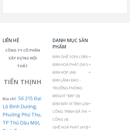
LIÊN HỆ
DANH MỤC SẢN
PHẨM
CÔNG TY CỔ PHẦN
BÀN GHẾ SOFA
(189)
XÂY DỰNG NỘI
BÀN HOÀ PHÁT
(561)
THẤT
BÀN HỌP
(69)
TIẾN THỊNH
BÀN LÃNH ĐẠO -
TRƯỞNG PHÒNG
BRIGHT “BRI”
(0)
Số 215 Đại
Địa chỉ
:
BÀN MÁY VI TÍNH
(26)
Lộ Bình Dương,
CÔNG TRÌNH ĐÃ THI
Phường Phú Thọ,
CÔNG
(4)
TP Thủ Dầu Một,
GHẾ HOÀ PHÁT
(410)