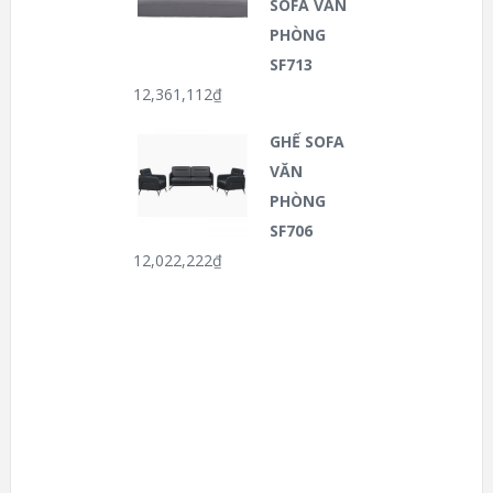
SOFA VĂN
PHÒNG
SF713
12,361,112
₫
GHẾ SOFA
VĂN
PHÒNG
SF706
12,022,222
₫