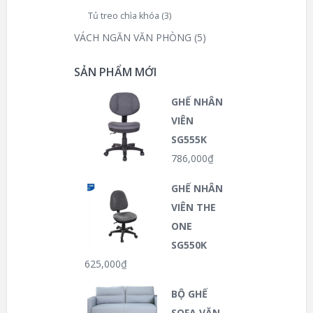
Tủ treo chìa khóa
(3)
VÁCH NGĂN VĂN PHÒNG
(5)
SẢN PHẨM MỚI
GHẾ NHÂN
VIÊN
SG555K
786,000
₫
GHẾ NHÂN
VIÊN THE
ONE
SG550K
625,000
₫
BỘ GHẾ
SOFA VĂN