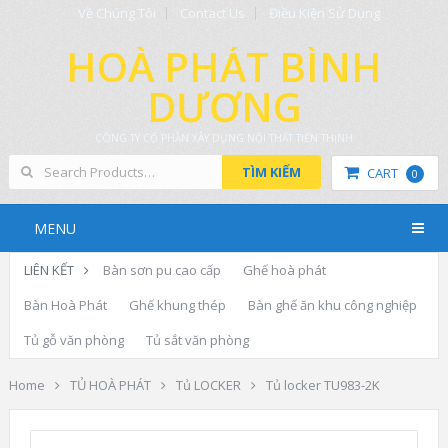
Về Chúng Tôi
Contact Us
Điều Kiện Sử Dụng
HOÀ PHÁT BÌNH
DƯƠNG
CÔNG TY CỔ PHẦN XÂY DỰNG NỘI THẤT TIẾN THỊNH
TÌM KIẾM
CART
0
MENU
LIÊN KẾT
Bàn sơn pu cao cấp
Ghế hoà phát
Bàn Hoà Phát
Ghế khung thép
Bàn ghế ăn khu công nghiệp
Tủ gỗ văn phòng
Tủ sắt văn phòng
Home
TỦ HOÀ PHÁT
Tủ LOCKER
Tủ locker TU983-2K