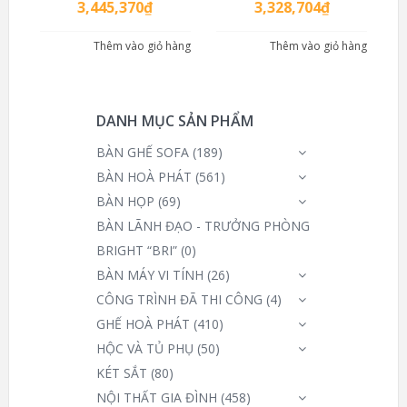
3,445,370
₫
3,328,704
₫
Thêm vào giỏ hàng
Thêm vào giỏ hàng
DANH MỤC SẢN PHẨM
BÀN GHẾ SOFA
(189)
BÀN HOÀ PHÁT
(561)
BÀN HỌP
(69)
BÀN LÃNH ĐẠO - TRƯỞNG PHÒNG
BRIGHT “BRI”
(0)
BÀN MÁY VI TÍNH
(26)
CÔNG TRÌNH ĐÃ THI CÔNG
(4)
GHẾ HOÀ PHÁT
(410)
HỘC VÀ TỦ PHỤ
(50)
KÉT SẮT
(80)
NỘI THẤT GIA ĐÌNH
(458)