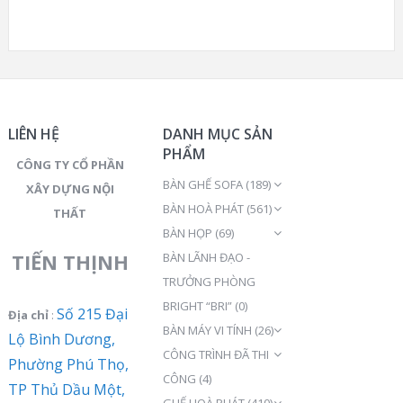
LIÊN HỆ
DANH MỤC SẢN
PHẨM
CÔNG TY CỔ PHẦN
BÀN GHẾ SOFA
(189)
XÂY DỰNG NỘI
BÀN HOÀ PHÁT
(561)
THẤT
BÀN HỌP
(69)
TIẾN THỊNH
BÀN LÃNH ĐẠO -
TRƯỞNG PHÒNG
BRIGHT “BRI”
(0)
Số 215 Đại
Địa chỉ
:
BÀN MÁY VI TÍNH
(26)
Lộ Bình Dương,
CÔNG TRÌNH ĐÃ THI
Phường Phú Thọ,
CÔNG
(4)
TP Thủ Dầu Một,
GHẾ HOÀ PHÁT
(410)