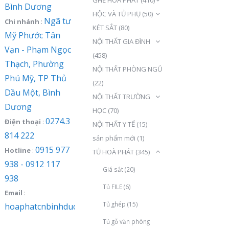
Bình Dương
HỘC VÀ TỦ PHỤ
(50)
Ngã tư
Chi nhánh
:
KÉT SẮT
(80)
Mỹ Phước Tân
NỘI THẤT GIA ĐÌNH
Vạn - Phạm Ngọc
(458)
Thạch, Phường
NỘI THẤT PHÒNG NGỦ
Phú Mỹ, TP Thủ
(22)
Dầu Một, Bình
NỘI THẤT TRƯỜNG
Dương
HỌC
(70)
0274.3
Điện thoại
:
NỘI THẤT Y TẾ
(15)
814 222
sản phẩm mới
(1)
0915 977
Hotline
:
TỦ HOÀ PHÁT
(345)
938 - 0912 117
Giá sắt
(20)
938
Tủ FILE
(6)
Email
:
Tủ ghép
(15)
hoaphatcnbinhduong@gmail.com
Tủ gỗ văn phòng