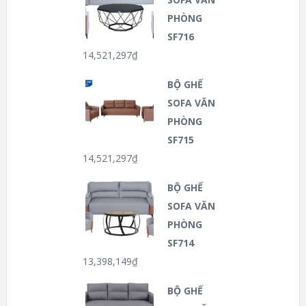
PHÒNG
SF716
14,521,297
₫
BỘ GHẾ
SOFA VĂN
PHÒNG
SF715
14,521,297
₫
BỘ GHẾ
SOFA VĂN
PHÒNG
SF714
13,398,149
₫
BỘ GHẾ