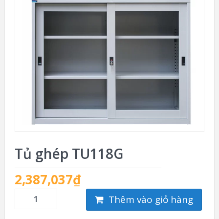
Tủ ghép TU118G
2,387,037
₫
Thêm vào giỏ hàng