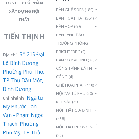
CÔNG TY CỔ PHẦN
BÀN GHẾ SOFA
(189)
XÂY DỰNG NỘI
BÀN HOÀ PHÁT
(561)
THẤT
BÀN HỌP
(69)
TIẾN THỊNH
BÀN LÃNH ĐẠO -
TRƯỞNG PHÒNG
BRIGHT “BRI”
(0)
Số 215 Đại
Địa chỉ
:
BÀN MÁY VI TÍNH
(26)
Lộ Bình Dương,
CÔNG TRÌNH ĐÃ THI
Phường Phú Thọ,
CÔNG
(4)
TP Thủ Dầu Một,
GHẾ HOÀ PHÁT
(410)
Bình Dương
HỘC VÀ TỦ PHỤ
(50)
Ngã tư
Chi nhánh
:
KÉT SẮT
(80)
Mỹ Phước Tân
NỘI THẤT GIA ĐÌNH
Vạn - Phạm Ngọc
(458)
Thạch, Phường
NỘI THẤT PHÒNG NGỦ
Phú Mỹ, TP Thủ
(22)