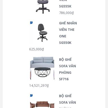
SG555K
786,000
₫
GHẾ NHÂN
VIÊN THE
ONE
SG550K
625,000
₫
BỘ GHẾ
SOFA VĂN
PHÒNG
SF716
14,521,297
₫
BỘ GHẾ
SOFA VĂN