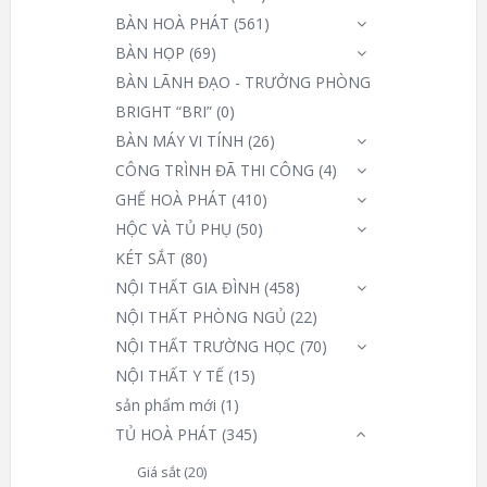
BÀN HOÀ PHÁT
(561)
BÀN HỌP
(69)
BÀN LÃNH ĐẠO - TRƯỞNG PHÒNG
BRIGHT “BRI”
(0)
BÀN MÁY VI TÍNH
(26)
CÔNG TRÌNH ĐÃ THI CÔNG
(4)
GHẾ HOÀ PHÁT
(410)
HỘC VÀ TỦ PHỤ
(50)
KÉT SẮT
(80)
NỘI THẤT GIA ĐÌNH
(458)
NỘI THẤT PHÒNG NGỦ
(22)
NỘI THẤT TRƯỜNG HỌC
(70)
NỘI THẤT Y TẾ
(15)
sản phẩm mới
(1)
TỦ HOÀ PHÁT
(345)
Giá sắt
(20)