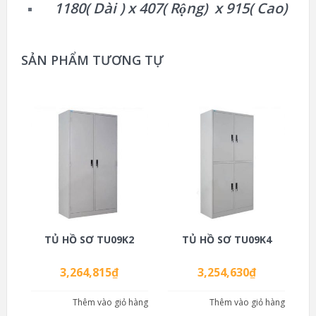
1180( Dài ) x 407( Rộng) x 915( Cao)
SẢN PHẨM TƯƠNG TỰ
TỦ HỒ SƠ TU09K2
TỦ HỒ SƠ TU09K4
3,264,815
₫
3,254,630
₫
Thêm vào giỏ hàng
Thêm vào giỏ hàng