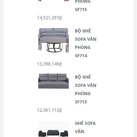
PHÒNG
SF715
14,521,297
₫
BỘ GHẾ
SOFA VĂN
PHÒNG
SF714
13,398,149
₫
BỘ GHẾ
SOFA VĂN
PHÒNG
SF713
12,361,112
₫
GHẾ SOFA
VĂN