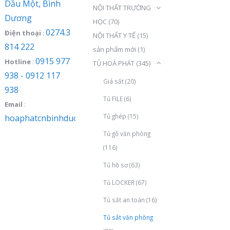
Dầu Một, Bình
NỘI THẤT TRƯỜNG
Dương
HỌC
(70)
0274.3
Điện thoại
:
NỘI THẤT Y TẾ
(15)
814 222
sản phẩm mới
(1)
0915 977
Hotline
:
TỦ HOÀ PHÁT
(345)
938 - 0912 117
Giá sắt
(20)
938
Tủ FILE
(6)
Email
:
Tủ ghép
(15)
hoaphatcnbinhduong@gmail.com
Tủ gỗ văn phòng
(116)
Tủ hồ sơ
(63)
Tủ LOCKER
(67)
Tủ sắt an toàn
(16)
Tủ sắt văn phòng