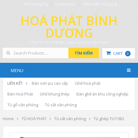
Về Chúng Tôi
Contact Us
Điều Kiện Sử Dụng
HOÀ PHÁT BÌNH
DƯƠNG
CÔNG TY CỔ PHẦN XÂY DỰNG NỘI THẤT TIẾN THỊNH
TÌM KIẾM
CART
0
MENU
LIÊN KẾT
Bàn sơn pu cao cấp
Ghế hoà phát
Bàn Hoà Phát
Ghế khung thép
Bàn ghế ăn khu công nghiệp
Tủ gỗ văn phòng
Tủ sắt văn phòng
Home
TỦ HOÀ PHÁT
Tủ sắt văn phòng
Tủ ghép TU118G