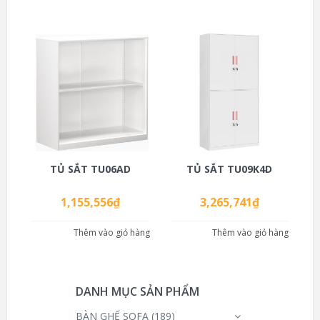
TỦ SẮT TU06AD
TỦ SẮT TU09K4D
1,155,556
₫
3,265,741
₫
Thêm vào giỏ hàng
Thêm vào giỏ hàng
DANH MỤC SẢN PHẨM
BÀN GHẾ SOFA
(189)