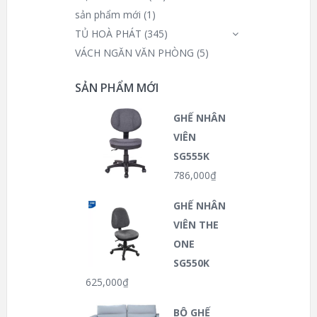
sản phẩm mới
(1)
TỦ HOÀ PHÁT
(345)
VÁCH NGĂN VĂN PHÒNG
(5)
SẢN PHẨM MỚI
GHẾ NHÂN
VIÊN
SG555K
786,000
₫
GHẾ NHÂN
VIÊN THE
ONE
SG550K
625,000
₫
BỘ GHẾ