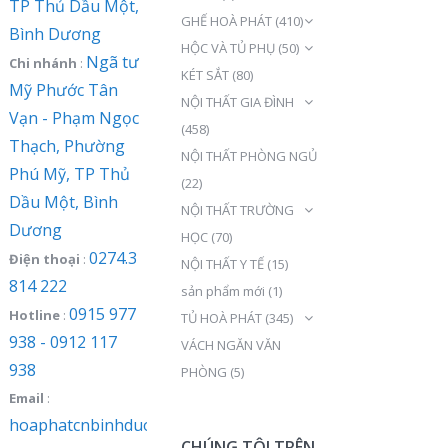
TP Thủ Dầu Một,
GHẾ HOÀ PHÁT
(410)
Bình Dương
HỘC VÀ TỦ PHỤ
(50)
Ngã tư
Chi nhánh
:
KÉT SẮT
(80)
Mỹ Phước Tân
NỘI THẤT GIA ĐÌNH
Vạn - Phạm Ngọc
(458)
Thạch, Phường
NỘI THẤT PHÒNG NGỦ
Phú Mỹ, TP Thủ
(22)
Dầu Một, Bình
NỘI THẤT TRƯỜNG
Dương
HỌC
(70)
0274.3
Điện thoại
:
NỘI THẤT Y TẾ
(15)
814 222
sản phẩm mới
(1)
0915 977
Hotline
:
TỦ HOÀ PHÁT
(345)
938 - 0912 117
VÁCH NGĂN VĂN
938
PHÒNG
(5)
Email
:
hoaphatcnbinhduong@gmail.com
CHÚNG TÔI TRÊN