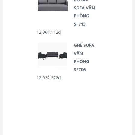
SOFA VĂN
PHÒNG
SF713
12,361,112
₫
GHẾ SOFA
VĂN
PHÒNG
SF706
12,022,222
₫