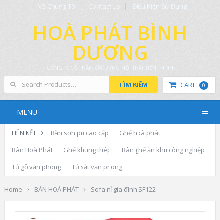
Về Chúng Tôi
Contact Us
Điều Kiện Sử Dụng
HOÀ PHÁT BÌNH
DƯƠNG
CÔNG TY CỔ PHẦN XÂY DỰNG NỘI THẤT TIẾN THỊNH
TÌM KIẾM
CART
0
MENU
LIÊN KẾT
Bàn sơn pu cao cấp
Ghế hoà phát
Bàn Hoà Phát
Ghế khung thép
Bàn ghế ăn khu công nghiệp
Tủ gỗ văn phòng
Tủ sắt văn phòng
Home
BÀN HOÀ PHÁT
Sofa nỉ gia đình SF122