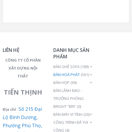
LIÊN HỆ
DANH MỤC SẢN
PHẨM
CÔNG TY CỔ PHẦN
BÀN GHẾ SOFA
(189)
XÂY DỰNG NỘI
BÀN HOÀ PHÁT
(561)
THẤT
BÀN HỌP
(69)
TIẾN THỊNH
BÀN LÃNH ĐẠO -
TRƯỞNG PHÒNG
BRIGHT “BRI”
(0)
Số 215 Đại
Địa chỉ
:
BÀN MÁY VI TÍNH
(26)
Lộ Bình Dương,
CÔNG TRÌNH ĐÃ THI
Phường Phú Thọ,
CÔNG
(4)