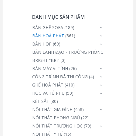
DANH MỤC SẢN PHẨM
BÀN GHẾ SOFA
(189)
BÀN HOÀ PHÁT
(561)
BÀN HỌP
(69)
BÀN LÃNH ĐẠO - TRƯỞNG PHÒNG
BRIGHT “BRI”
(0)
BÀN MÁY VI TÍNH
(26)
CÔNG TRÌNH ĐÃ THI CÔNG
(4)
GHẾ HOÀ PHÁT
(410)
HỘC VÀ TỦ PHỤ
(50)
KÉT SẮT
(80)
NỘI THẤT GIA ĐÌNH
(458)
NỘI THẤT PHÒNG NGỦ
(22)
NỘI THẤT TRƯỜNG HỌC
(70)
NỘI THẤT Y TẾ
(15)