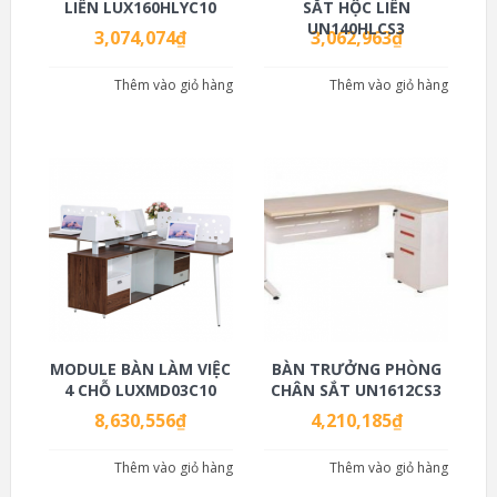
LIỀN LUX160HLYC10
SẮT HỘC LIỀN
UN140HLCS3
3,074,074
₫
3,062,963
₫
Thêm vào giỏ hàng
Thêm vào giỏ hàng
MODULE BÀN LÀM VIỆC
BÀN TRƯỞNG PHÒNG
4 CHỖ LUXMD03C10
CHÂN SẮT UN1612CS3
8,630,556
₫
4,210,185
₫
Thêm vào giỏ hàng
Thêm vào giỏ hàng