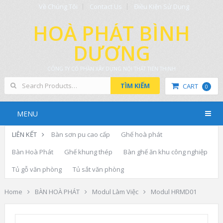
Về Chúng Tôi
Contact Us
Điều Kiện Sử Dụng
HOÀ PHÁT BÌNH
DƯƠNG
CÔNG TY CỔ PHẦN XÂY DỰNG NỘI THẤT TIẾN THỊNH
TÌM KIẾM
CART
0
MENU
LIÊN KẾT
Bàn sơn pu cao cấp
Ghế hoà phát
Bàn Hoà Phát
Ghế khung thép
Bàn ghế ăn khu công nghiệp
Tủ gỗ văn phòng
Tủ sắt văn phòng
Home
BÀN HOÀ PHÁT
Modul Làm Việc
Modul HRMD01