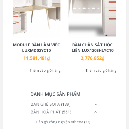
MODULE BÀN LÀM VIỆC
BÀN CHÂN SẮT HỘC
LUXMD02YC10
LIỀN LUX120SHLYC10
11,581,481
₫
2,776,852
₫
Thêm vào giỏ hàng
Thêm vào giỏ hàng
DANH MỤC SẢN PHẨM
BÀN GHẾ SOFA
(189)
BÀN HOÀ PHÁT
(561)
Bàn gỗ công nghiệp Athena
(33)