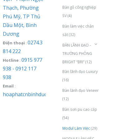
Thạch, Phường
Bàn gỗ công nghiệp
Phú Mỹ, TP Thủ
SV
(4)
Dầu Một, Bình
Bàn làm việc chân
Dương
sắt
(32)
0274.3
Điện thoại
:
BÀN LÃNH ĐẠO -
814 222
TRƯỞNG PHÒNG
0915 977
Hotline
:
BRIGHT “BRI”
(12)
938 - 0912 117
Bàn lãnh đạo Luxury
938
(16)
Email
:
Bàn lãnh đạo Veneer
hoaphatcnbinhduong@gmail.com
(12)
Bàn sơn pu cao cấp
(54)
Modul Làm Việc
(29)
MODULE LÀM VIỆC