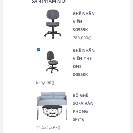
SẢN PHẨM MỚI
GHẾ NHÂN
VIÊN
SG555K
786,000
₫
GHẾ NHÂN
VIÊN THE
ONE
SG550K
625,000
₫
BỘ GHẾ
SOFA VĂN
PHÒNG
SF716
14,521,297
₫