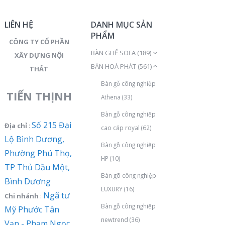
LIÊN HỆ
DANH MỤC SẢN
PHẨM
CÔNG TY CỔ PHẦN
BÀN GHẾ SOFA
(189)
XÂY DỰNG NỘI
BÀN HOÀ PHÁT
(561)
THẤT
Bàn gỗ công nghiệp
TIẾN THỊNH
Athena
(33)
Bàn gỗ công nghiệp
Số 215 Đại
Địa chỉ
:
cao cấp royal
(62)
Lộ Bình Dương,
Bàn gỗ công nghiệp
Phường Phú Thọ,
HP
(10)
TP Thủ Dầu Một,
Bàn gõ công nghiệp
Bình Dương
LUXURY
(16)
Ngã tư
Chi nhánh
:
Bàn gỗ công nghiệp
Mỹ Phước Tân
newtrend
(36)
Vạn - Phạm Ngọc