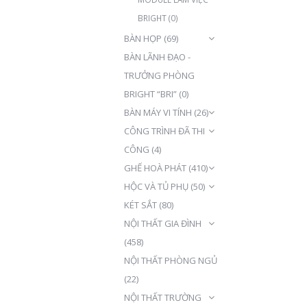
BRIGHT
(0)
BÀN HỌP
(69)
BÀN LÃNH ĐẠO -
TRƯỞNG PHÒNG
BRIGHT “BRI”
(0)
BÀN MÁY VI TÍNH
(26)
CÔNG TRÌNH ĐÃ THI
CÔNG
(4)
GHẾ HOÀ PHÁT
(410)
HỘC VÀ TỦ PHỤ
(50)
KÉT SẮT
(80)
NỘI THẤT GIA ĐÌNH
(458)
NỘI THẤT PHÒNG NGỦ
(22)
NỘI THẤT TRƯỜNG