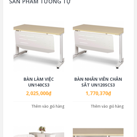
SẢN PHẨM TƯƠNG TỰ
BÀN LÀM VIỆC
BÀN NHÂN VIÊN CHÂN
UN140CS3
SẮT UN120SCS3
2,025,000
₫
1,770,370
₫
Thêm vào giỏ hàng
Thêm vào giỏ hàng