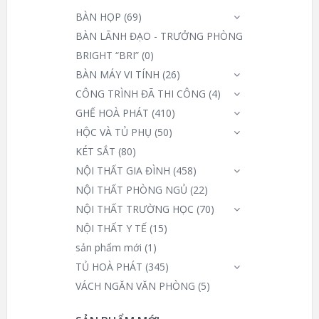
BÀN HỌP
(69)
BÀN LÃNH ĐẠO - TRƯỞNG PHÒNG
BRIGHT “BRI”
(0)
BÀN MÁY VI TÍNH
(26)
CÔNG TRÌNH ĐÃ THI CÔNG
(4)
GHẾ HOÀ PHÁT
(410)
HỘC VÀ TỦ PHỤ
(50)
KÉT SẮT
(80)
NỘI THẤT GIA ĐÌNH
(458)
NỘI THẤT PHÒNG NGỦ
(22)
NỘI THẤT TRƯỜNG HỌC
(70)
NỘI THẤT Y TẾ
(15)
sản phẩm mới
(1)
TỦ HOÀ PHÁT
(345)
VÁCH NGĂN VĂN PHÒNG
(5)