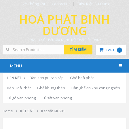
Về Chúng Tôi
Contact Us
Điều Kiện Sử Dụng
HOÀ PHÁT BÌNH
DƯƠNG
CÔNG TY CỔ PHẦN XÂY DỰNG NỘI THẤT TIẾN THỊNH
TÌM KIẾM
CART
0
MENU
LIÊN KẾT
Bàn sơn pu cao cấp
Ghế hoà phát
Bàn Hoà Phát
Ghế khung thép
Bàn ghế ăn khu công nghiệp
Tủ gỗ văn phòng
Tủ sắt văn phòng
Home
KÉT SẮT
Két sắt KKS01