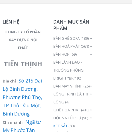
LIÊN HỆ
DANH MỤC SẢN
PHẨM
CÔNG TY CỔ PHẦN
BÀN GHẾ SOFA
(189)
XÂY DỰNG NỘI
BÀN HOÀ PHÁT
(561)
THẤT
BÀN HỌP
(69)
TIẾN THỊNH
BÀN LÃNH ĐẠO -
TRƯỞNG PHÒNG
BRIGHT “BRI”
(0)
Số 215 Đại
Địa chỉ
:
BÀN MÁY VI TÍNH
(26)
Lộ Bình Dương,
CÔNG TRÌNH ĐÃ THI
Phường Phú Thọ,
CÔNG
(4)
TP Thủ Dầu Một,
GHẾ HOÀ PHÁT
(410)
Bình Dương
HỘC VÀ TỦ PHỤ
(50)
Ngã tư
Chi nhánh
:
KÉT SẮT
(80)
Mỹ Phước Tân