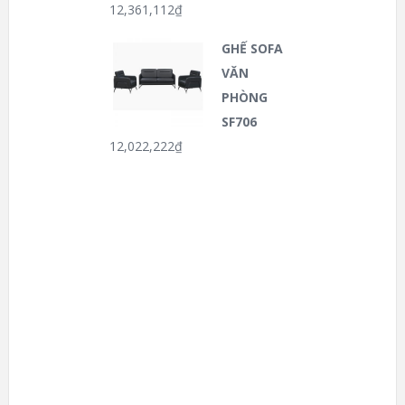
12,361,112
₫
GHẾ SOFA
VĂN
PHÒNG
SF706
12,022,222
₫