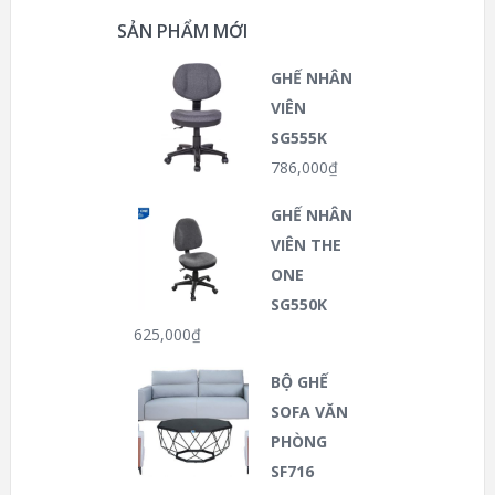
SẢN PHẨM MỚI
GHẾ NHÂN
VIÊN
SG555K
786,000
₫
GHẾ NHÂN
VIÊN THE
ONE
SG550K
625,000
₫
BỘ GHẾ
SOFA VĂN
PHÒNG
SF716