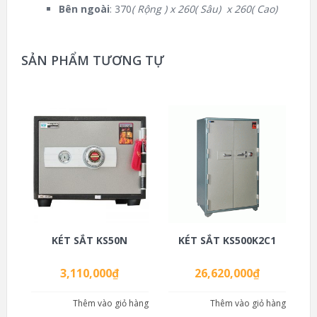
Bên ngoài
: 370
( Rộng ) x 260( Sâu) x 260( Cao)
SẢN PHẨM TƯƠNG TỰ
KÉT SẮT KS50N
KÉT SẮT KS500K2C1
3,110,000
₫
26,620,000
₫
Thêm vào giỏ hàng
Thêm vào giỏ hàng