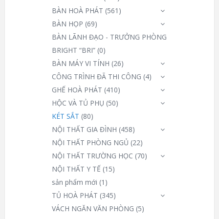
BÀN HOÀ PHÁT
(561)
BÀN HỌP
(69)
BÀN LÃNH ĐẠO - TRƯỞNG PHÒNG
BRIGHT “BRI”
(0)
BÀN MÁY VI TÍNH
(26)
CÔNG TRÌNH ĐÃ THI CÔNG
(4)
GHẾ HOÀ PHÁT
(410)
HỘC VÀ TỦ PHỤ
(50)
KÉT SẮT
(80)
NỘI THẤT GIA ĐÌNH
(458)
NỘI THẤT PHÒNG NGỦ
(22)
NỘI THẤT TRƯỜNG HỌC
(70)
NỘI THẤT Y TẾ
(15)
sản phẩm mới
(1)
TỦ HOÀ PHÁT
(345)
VÁCH NGĂN VĂN PHÒNG
(5)