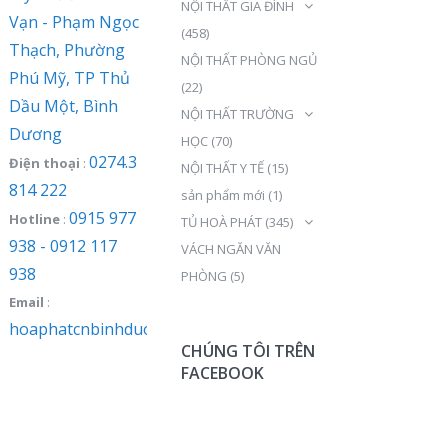
NỘI THẤT GIA ĐÌNH
Vạn - Phạm Ngọc
(458)
Thạch, Phường
NỘI THẤT PHÒNG NGỦ
Phú Mỹ, TP Thủ
(22)
Dầu Một, Bình
NỘI THẤT TRƯỜNG
Dương
HỌC
(70)
0274.3
Điện thoại
:
NỘI THẤT Y TẾ
(15)
814 222
sản phẩm mới
(1)
0915 977
Hotline
:
TỦ HOÀ PHÁT
(345)
938 - 0912 117
VÁCH NGĂN VĂN
938
PHÒNG
(5)
Email
:
hoaphatcnbinhduong@gmail.com
CHÚNG TÔI TRÊN
FACEBOOK