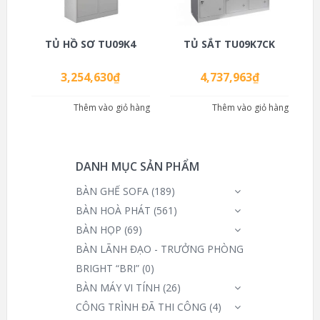
TỦ HỒ SƠ TU09K4
TỦ SẮT TU09K7CK
3,254,630
₫
4,737,963
₫
Thêm vào giỏ hàng
Thêm vào giỏ hàng
DANH MỤC SẢN PHẨM
BÀN GHẾ SOFA
(189)
BÀN HOÀ PHÁT
(561)
BÀN HỌP
(69)
BÀN LÃNH ĐẠO - TRƯỞNG PHÒNG
BRIGHT “BRI”
(0)
BÀN MÁY VI TÍNH
(26)
CÔNG TRÌNH ĐÃ THI CÔNG
(4)