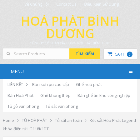
Về Chúng Tôi
Contact Us
Điều Kiện Sử Dụng
HOÀ PHÁT BÌNH
DƯƠNG
CÔNG TY CỔ PHẦN XÂY DỰNG NỘI THẤT TIẾN THỊNH
TÌM KIẾM
CART
0
MENU
LIÊN KẾT
Bàn sơn pu cao cấp
Ghế hoà phát
Bàn Hoà Phát
Ghế khung thép
Bàn ghế ăn khu công nghiệp
Tủ gỗ văn phòng
Tủ sắt văn phòng
Home
TỦ HOÀ PHÁT
Tủ sắt an toàn
Két sắt Hòa Phát Legend
khóa điện tử LG118K1DT