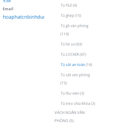
938
Tủ FILE
(6)
Email
:
Tủ ghép
(15)
hoaphatcnbinhduong@gmail.com
Tủ gỗ văn phòng
(116)
Tủ hồ sơ
(63)
Tủ LOCKER
(67)
Tủ sắt an toàn
(16)
Tủ sắt văn phòng
(73)
Tủ thư viện
(3)
Tủ treo chìa khóa
(3)
VÁCH NGĂN VĂN
PHÒNG
(5)