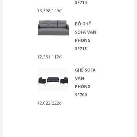
SF714
13,398,149
₫
BỘ GHẾ
SOFA VĂN
PHÒNG
SF713
12,361,112
₫
GHẾ SOFA
VĂN
PHÒNG
SF706
12,022,222
₫