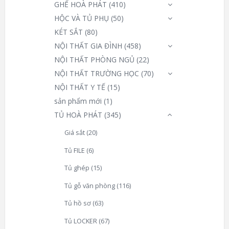
GHẾ HOÀ PHÁT
(410)
HỘC VÀ TỦ PHỤ
(50)
KÉT SẮT
(80)
NỘI THẤT GIA ĐÌNH
(458)
NỘI THẤT PHÒNG NGỦ
(22)
NỘI THẤT TRƯỜNG HỌC
(70)
NỘI THẤT Y TẾ
(15)
sản phẩm mới
(1)
TỦ HOÀ PHÁT
(345)
Giá sắt
(20)
Tủ FILE
(6)
Tủ ghép
(15)
Tủ gỗ văn phòng
(116)
Tủ hồ sơ
(63)
Tủ LOCKER
(67)