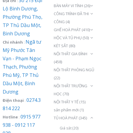
Số 215 Đại
Địa chỉ
:
BÀN MÁY VI TÍNH
(26)
Lộ Bình Dương,
CÔNG TRÌNH ĐÃ THI
Phường Phú Thọ,
CÔNG
(4)
TP Thủ Dầu Một,
GHẾ HOÀ PHÁT
(410)
Bình Dương
HỘC VÀ TỦ PHỤ
(50)
Ngã tư
Chi nhánh
:
KÉT SẮT
(80)
Mỹ Phước Tân
NỘI THẤT GIA ĐÌNH
Vạn - Phạm Ngọc
(458)
Thạch, Phường
NỘI THẤT PHÒNG NGỦ
Phú Mỹ, TP Thủ
(22)
Dầu Một, Bình
NỘI THẤT TRƯỜNG
Dương
HỌC
(70)
0274.3
Điện thoại
:
NỘI THẤT Y TẾ
(15)
814 222
sản phẩm mới
(1)
0915 977
Hotline
:
TỦ HOÀ PHÁT
(345)
938 - 0912 117
Giá sắt
(20)