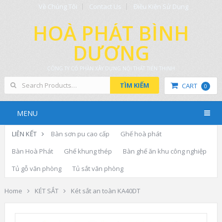
Về Chúng Tôi
Contact Us
Điều Kiện Sử Dụng
HOÀ PHÁT BÌNH
DƯƠNG
CÔNG TY CỔ PHẦN XÂY DỰNG NỘI THẤT TIẾN THỊNH
TÌM KIẾM
CART
0
MENU
LIÊN KẾT
Bàn sơn pu cao cấp
Ghế hoà phát
Bàn Hoà Phát
Ghế khung thép
Bàn ghế ăn khu công nghiệp
Tủ gỗ văn phòng
Tủ sắt văn phòng
Home
KÉT SẮT
Két sắt an toàn KA40DT