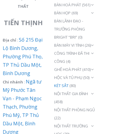
BÀN HOÀ PHÁT
(561)
THẤT
BÀN HỌP
(69)
TIẾN THỊNH
BÀN LÃNH ĐẠO -
TRƯỞNG PHÒNG
BRIGHT “BRI”
(0)
Số 215 Đại
Địa chỉ
:
BÀN MÁY VI TÍNH
(26)
Lộ Bình Dương,
CÔNG TRÌNH ĐÃ THI
Phường Phú Thọ,
CÔNG
(4)
TP Thủ Dầu Một,
GHẾ HOÀ PHÁT
(410)
Bình Dương
HỘC VÀ TỦ PHỤ
(50)
Ngã tư
Chi nhánh
:
KÉT SẮT
(80)
Mỹ Phước Tân
NỘI THẤT GIA ĐÌNH
Vạn - Phạm Ngọc
(458)
Thạch, Phường
NỘI THẤT PHÒNG NGỦ
Phú Mỹ, TP Thủ
(22)
Dầu Một, Bình
NỘI THẤT TRƯỜNG
Dương
HỌC
(70)