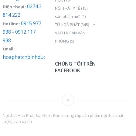
0274.3
Điện thoại
:
NỘI THẤT Y TẾ
(15)
814 222
sản phẩm mới
(1)
0915 977
Hotline
:
TỦ HOÀ PHÁT
(345)
938 - 0912 117
VÁCH NGĂN VĂN
938
PHÒNG
(5)
Email
:
hoaphatcnbinhduong@gmail.com
CHÚNG TÔI TRÊN
FACEBOOK
Nội thất Hoà Phát Sài Gòn . Đơn vị cung cấp sản phẩm nội thất chất
lượng cao uy tín