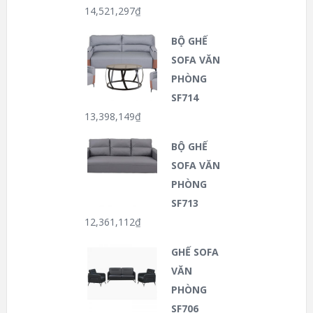
14,521,297
₫
BỘ GHẾ
SOFA VĂN
PHÒNG
SF714
13,398,149
₫
BỘ GHẾ
SOFA VĂN
PHÒNG
SF713
12,361,112
₫
GHẾ SOFA
VĂN
PHÒNG
SF706