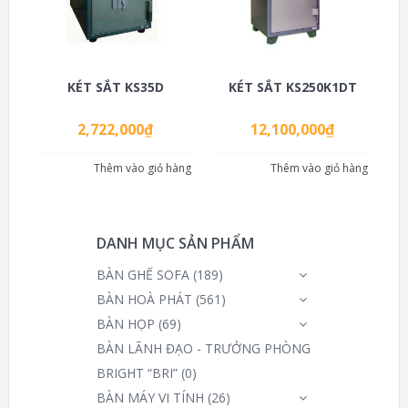
KÉT SẮT KS35D
KÉT SẮT KS250K1DT
2,722,000
₫
12,100,000
₫
Thêm vào giỏ hàng
Thêm vào giỏ hàng
DANH MỤC SẢN PHẨM
BÀN GHẾ SOFA
(189)
BÀN HOÀ PHÁT
(561)
BÀN HỌP
(69)
BÀN LÃNH ĐẠO - TRƯỞNG PHÒNG
BRIGHT “BRI”
(0)
BÀN MÁY VI TÍNH
(26)