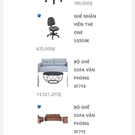
786,000
₫
GHẾ NHÂN
VIÊN THE
ONE
SG550K
625,000
₫
BỘ GHẾ
SOFA VĂN
PHÒNG
SF716
14,521,297
₫
BỘ GHẾ
SOFA VĂN
PHÒNG
SF715