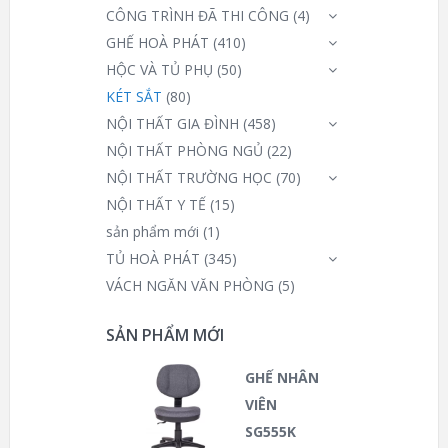
CÔNG TRÌNH ĐÃ THI CÔNG
(4)
GHẾ HOÀ PHÁT
(410)
HỘC VÀ TỦ PHỤ
(50)
KÉT SẮT
(80)
NỘI THẤT GIA ĐÌNH
(458)
NỘI THẤT PHÒNG NGỦ
(22)
NỘI THẤT TRƯỜNG HỌC
(70)
NỘI THẤT Y TẾ
(15)
sản phẩm mới
(1)
TỦ HOÀ PHÁT
(345)
VÁCH NGĂN VĂN PHÒNG
(5)
SẢN PHẨM MỚI
GHẾ NHÂN
VIÊN
SG555K