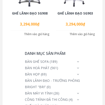
GHẾ LÃNH ĐẠO SG908
GHẾ LÃNH ĐẠO SG903
3,294,000
₫
3,294,000
₫
Thêm vào giỏ hàng
Thêm vào giỏ hàng
DANH MỤC SẢN PHẨM
BÀN GHẾ SOFA
(189)
BÀN HOÀ PHÁT
(561)
BÀN HỌP
(69)
BÀN LÃNH ĐẠO - TRƯỞNG PHÒNG
BRIGHT “BRI”
(0)
BÀN MÁY VI TÍNH
(26)
CÔNG TRÌNH ĐÃ THI CÔNG
(4)