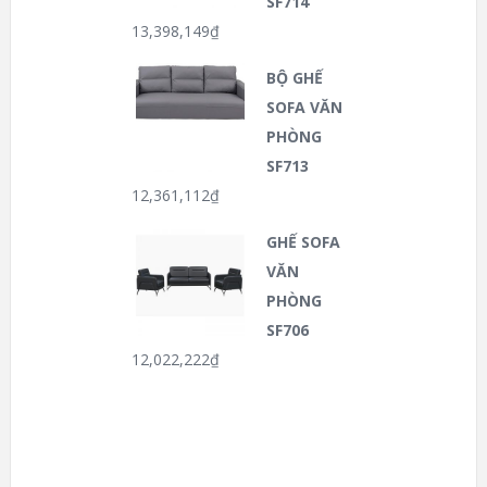
SF714
13,398,149
₫
BỘ GHẾ
SOFA VĂN
PHÒNG
SF713
12,361,112
₫
GHẾ SOFA
VĂN
PHÒNG
SF706
12,022,222
₫