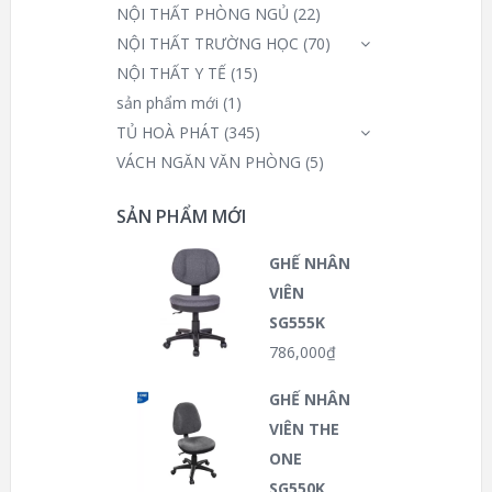
NỘI THẤT PHÒNG NGỦ
(22)
NỘI THẤT TRƯỜNG HỌC
(70)
NỘI THẤT Y TẾ
(15)
sản phẩm mới
(1)
TỦ HOÀ PHÁT
(345)
VÁCH NGĂN VĂN PHÒNG
(5)
SẢN PHẨM MỚI
GHẾ NHÂN
VIÊN
SG555K
786,000
₫
GHẾ NHÂN
VIÊN THE
ONE
SG550K