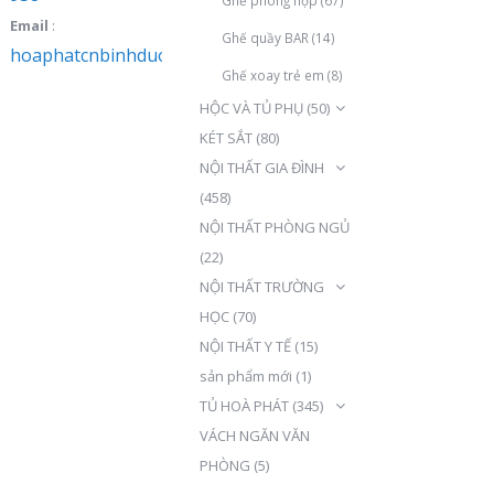
Email
:
Ghế quầy BAR
(14)
hoaphatcnbinhduong@gmail.com
Ghế xoay trẻ em
(8)
HỘC VÀ TỦ PHỤ
(50)
KÉT SẮT
(80)
NỘI THẤT GIA ĐÌNH
(458)
NỘI THẤT PHÒNG NGỦ
(22)
NỘI THẤT TRƯỜNG
HỌC
(70)
NỘI THẤT Y TẾ
(15)
sản phẩm mới
(1)
TỦ HOÀ PHÁT
(345)
VÁCH NGĂN VĂN
PHÒNG
(5)