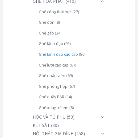
GHẾ HOÀ PHÁT
(410)
Ghế công thái học
(27)
Ghế đôn
(8)
Ghế gấp
(34)
Ghế lãnh đạo
(95)
Ghế lãnh đạo cao cấp
(86)
Ghế lưới cao cấp
(67)
Ghế nhân viên
(69)
Ghế phòng họp
(67)
Ghế quầy BAR
(14)
Ghế xoay trẻ em
(8)
HỘC VÀ TỦ PHỤ
(50)
KÉT SẮT
(80)
NỘI THẤT GIA ĐÌNH
(458)