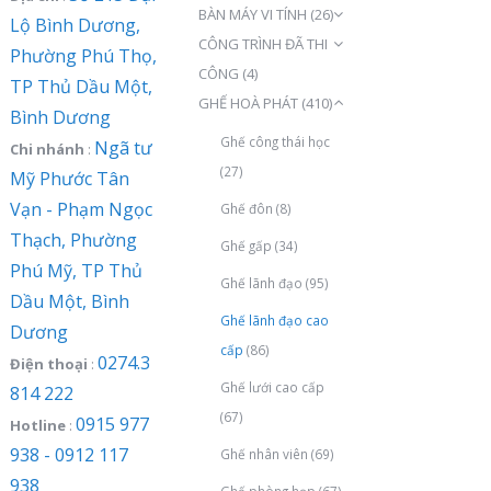
BÀN MÁY VI TÍNH
(26)
Lộ Bình Dương,
CÔNG TRÌNH ĐÃ THI
Phường Phú Thọ,
CÔNG
(4)
TP Thủ Dầu Một,
GHẾ HOÀ PHÁT
(410)
Bình Dương
Ghế công thái học
Ngã tư
Chi nhánh
:
(27)
Mỹ Phước Tân
Vạn - Phạm Ngọc
Ghế đôn
(8)
Thạch, Phường
Ghế gấp
(34)
Phú Mỹ, TP Thủ
Ghế lãnh đạo
(95)
Dầu Một, Bình
Ghế lãnh đạo cao
Dương
cấp
(86)
0274.3
Điện thoại
:
Ghế lưới cao cấp
814 222
(67)
0915 977
Hotline
:
938 - 0912 117
Ghế nhân viên
(69)
938
Ghế phòng họp
(67)