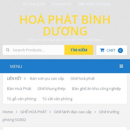
Về Chúng Tôi
Contact Us
Điều Kiện Sử Dụng
HOÀ PHÁT BÌNH
DƯƠNG
CÔNG TY CỔ PHẦN XÂY DỰNG NỘI THẤT TIẾN THỊNH
TÌM KIẾM
CART
0
MENU
LIÊN KẾT
Bàn sơn pu cao cấp
Ghế hoà phát
Bàn Hoà Phát
Ghế khung thép
Bàn ghế ăn khu công nghiệp
Tủ gỗ văn phòng
Tủ sắt văn phòng
Home
GHẾ HOÀ PHÁT
Ghế lãnh đạo cao cấp
Ghế trưởng
phòng SG922