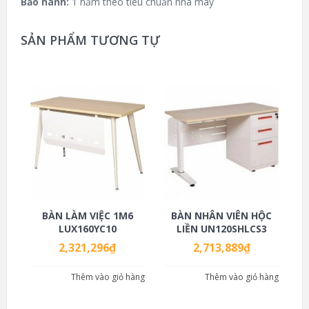
Bảo hành:
1 năm theo tiêu chuẩn nhà máy
SẢN PHẨM TƯƠNG TỰ
BÀN LÀM VIỆC 1M6
BÀN NHÂN VIÊN HỘC
LUX160YC10
LIỀN UN120SHLCS3
2,321,296
₫
2,713,889
₫
Thêm vào giỏ hàng
Thêm vào giỏ hàng