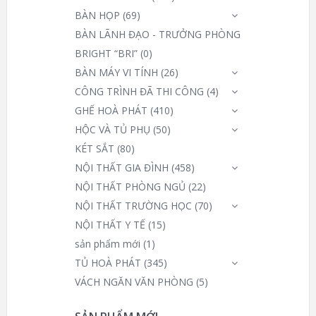
BÀN HỌP
(69)
BÀN LÃNH ĐẠO - TRƯỞNG PHÒNG
BRIGHT “BRI”
(0)
BÀN MÁY VI TÍNH
(26)
CÔNG TRÌNH ĐÃ THI CÔNG
(4)
GHẾ HOÀ PHÁT
(410)
HỘC VÀ TỦ PHỤ
(50)
KÉT SẮT
(80)
NỘI THẤT GIA ĐÌNH
(458)
NỘI THẤT PHÒNG NGỦ
(22)
NỘI THẤT TRƯỜNG HỌC
(70)
NỘI THẤT Y TẾ
(15)
sản phẩm mới
(1)
TỦ HOÀ PHÁT
(345)
VÁCH NGĂN VĂN PHÒNG
(5)