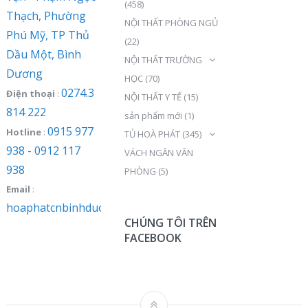
(458)
Thạch, Phường
NỘI THẤT PHÒNG NGỦ
Phú Mỹ, TP Thủ
(22)
Dầu Một, Bình
NỘI THẤT TRƯỜNG
Dương
HỌC
(70)
0274.3
Điện thoại
:
NỘI THẤT Y TẾ
(15)
814 222
sản phẩm mới
(1)
0915 977
Hotline
:
TỦ HOÀ PHÁT
(345)
938 - 0912 117
VÁCH NGĂN VĂN
938
PHÒNG
(5)
Email
:
hoaphatcnbinhduong@gmail.com
CHÚNG TÔI TRÊN
FACEBOOK