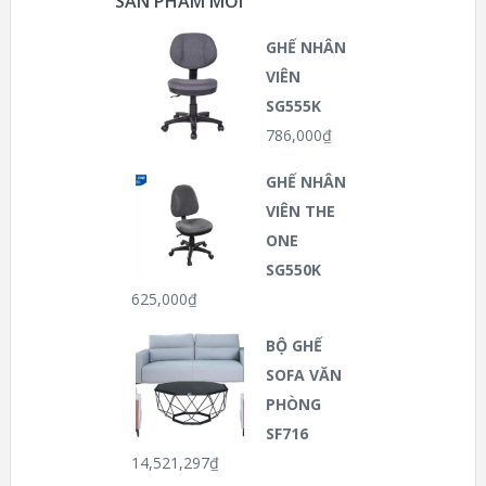
SẢN PHẨM MỚI
GHẾ NHÂN
VIÊN
SG555K
786,000
₫
GHẾ NHÂN
VIÊN THE
ONE
SG550K
625,000
₫
BỘ GHẾ
SOFA VĂN
PHÒNG
SF716
14,521,297
₫