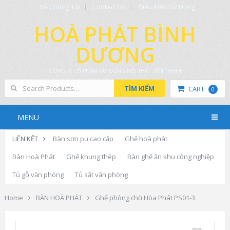
Về Chúng Tôi
Contact Us
Điều Kiện Sử Dụng
HOÀ PHÁT BÌNH
DƯƠNG
CÔNG TY CỔ PHẦN XÂY DỰNG NỘI THẤT TIẾN THỊNH
TÌM KIẾM
CART
0
MENU
LIÊN KẾT
Bàn sơn pu cao cấp
Ghế hoà phát
Bàn Hoà Phát
Ghế khung thép
Bàn ghế ăn khu công nghiệp
Tủ gỗ văn phòng
Tủ sắt văn phòng
Home
BÀN HOÀ PHÁT
Ghế phòng chờ Hòa Phát PS01-3