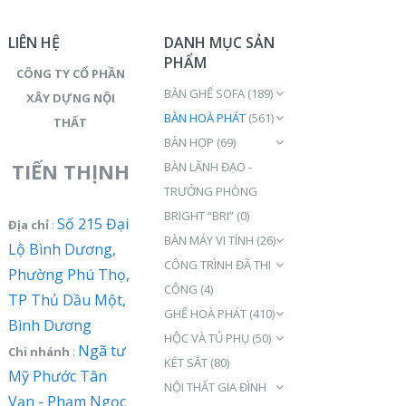
LIÊN HỆ
DANH MỤC SẢN
PHẨM
CÔNG TY CỔ PHẦN
BÀN GHẾ SOFA
(189)
XÂY DỰNG NỘI
BÀN HOÀ PHÁT
(561)
THẤT
BÀN HỌP
(69)
TIẾN THỊNH
BÀN LÃNH ĐẠO -
TRƯỞNG PHÒNG
BRIGHT “BRI”
(0)
Số 215 Đại
Địa chỉ
:
BÀN MÁY VI TÍNH
(26)
Lộ Bình Dương,
CÔNG TRÌNH ĐÃ THI
Phường Phú Thọ,
CÔNG
(4)
TP Thủ Dầu Một,
GHẾ HOÀ PHÁT
(410)
Bình Dương
HỘC VÀ TỦ PHỤ
(50)
Ngã tư
Chi nhánh
:
KÉT SẮT
(80)
Mỹ Phước Tân
NỘI THẤT GIA ĐÌNH
Vạn - Phạm Ngọc