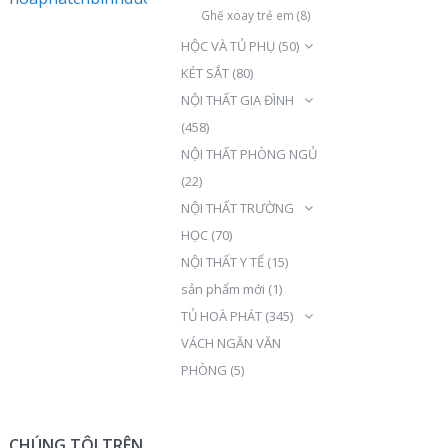
Ghế xoay trẻ em
(8)
HỘC VÀ TỦ PHỤ
(50)
KÉT SẮT
(80)
NỘI THẤT GIA ĐÌNH
(458)
NỘI THẤT PHÒNG NGỦ
(22)
NỘI THẤT TRƯỜNG
HỌC
(70)
NỘI THẤT Y TẾ
(15)
sản phẩm mới
(1)
TỦ HOÀ PHÁT
(345)
VÁCH NGĂN VĂN
PHÒNG
(5)
CHÚNG TÔI TRÊN