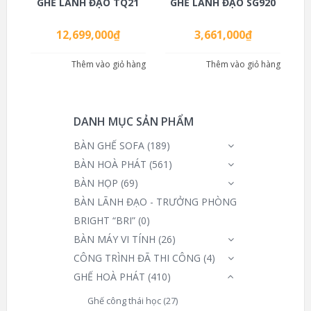
GHẾ LÃNH ĐẠO TQ21
GHẾ LÃNH ĐẠO SG920
12,699,000
₫
3,661,000
₫
Thêm vào giỏ hàng
Thêm vào giỏ hàng
DANH MỤC SẢN PHẨM
BÀN GHẾ SOFA
(189)
BÀN HOÀ PHÁT
(561)
BÀN HỌP
(69)
BÀN LÃNH ĐẠO - TRƯỞNG PHÒNG
BRIGHT “BRI”
(0)
BÀN MÁY VI TÍNH
(26)
CÔNG TRÌNH ĐÃ THI CÔNG
(4)
GHẾ HOÀ PHÁT
(410)
Ghế công thái học
(27)