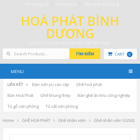
Về Chúng Tôi
Contact Us
Điều Kiện Sử Dụng
HOÀ PHÁT BÌNH
DƯƠNG
CÔNG TY CỔ PHẦN XÂY DỰNG NỘI THẤT TIẾN THỊNH
TÌM KIẾM
CART
0
MENU
LIÊN KẾT
Bàn sơn pu cao cấp
Ghế hoà phát
Bàn Hoà Phát
Ghế khung thép
Bàn ghế ăn khu công nghiệp
Tủ gỗ văn phòng
Tủ sắt văn phòng
Home
GHẾ HOÀ PHÁT
Ghế nhân viên
Ghế nhân viên SG502