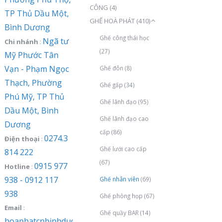
CÔNG
(4)
TP Thủ Dầu Một,
GHẾ HOÀ PHÁT
(410)
Bình Dương
Ghế công thái học
Ngã tư
Chi nhánh
:
(27)
Mỹ Phước Tân
Vạn - Phạm Ngọc
Ghế đôn
(8)
Thạch, Phường
Ghế gấp
(34)
Phú Mỹ, TP Thủ
Ghế lãnh đạo
(95)
Dầu Một, Bình
Ghế lãnh đạo cao
Dương
cấp
(86)
0274.3
Điện thoại
:
Ghế lưới cao cấp
814 222
(67)
0915 977
Hotline
:
938 - 0912 117
Ghế nhân viên
(69)
938
Ghế phòng họp
(67)
Email
:
Ghế quầy BAR
(14)
hoaphatcnbinhduong@gmail.com