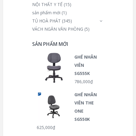
NỘI THẤT Y TẾ
(15)
sản phẩm mới
(1)
TỦ HOÀ PHÁT
(345)
VÁCH NGĂN VĂN PHÒNG
(5)
SẢN PHẨM MỚI
GHẾ NHÂN
VIÊN
SG555K
786,000
₫
GHẾ NHÂN
VIÊN THE
ONE
SG550K
625,000
₫