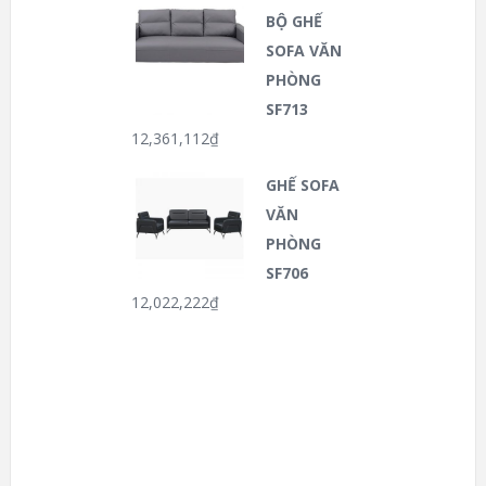
BỘ GHẾ
SOFA VĂN
PHÒNG
SF713
12,361,112
₫
GHẾ SOFA
VĂN
PHÒNG
SF706
12,022,222
₫