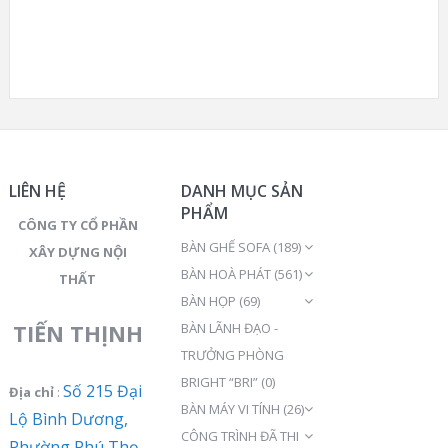
LIÊN HỆ
DANH MỤC SẢN
PHẨM
CÔNG TY CỔ PHẦN
BÀN GHẾ SOFA
(189)
XÂY DỰNG NỘI
BÀN HOÀ PHÁT
(561)
THẤT
BÀN HỌP
(69)
TIẾN THỊNH
BÀN LÃNH ĐẠO -
TRƯỞNG PHÒNG
BRIGHT “BRI”
(0)
Số 215 Đại
Địa chỉ
:
BÀN MÁY VI TÍNH
(26)
Lộ Bình Dương,
CÔNG TRÌNH ĐÃ THI
Phường Phú Thọ,