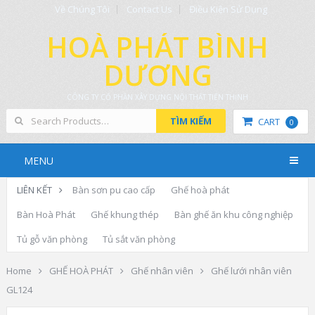
Về Chúng Tôi
Contact Us
Điều Kiện Sử Dụng
HOÀ PHÁT BÌNH
DƯƠNG
CÔNG TY CỔ PHẦN XÂY DỰNG NỘI THẤT TIẾN THỊNH
TÌM KIẾM
CART
0
MENU
LIÊN KẾT
Bàn sơn pu cao cấp
Ghế hoà phát
Bàn Hoà Phát
Ghế khung thép
Bàn ghế ăn khu công nghiệp
Tủ gỗ văn phòng
Tủ sắt văn phòng
Home
GHẾ HOÀ PHÁT
Ghế nhân viên
Ghế lưới nhân viên
GL124