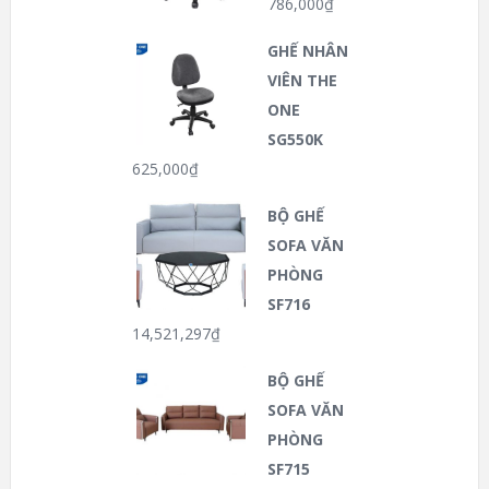
786,000
₫
GHẾ NHÂN
VIÊN THE
ONE
SG550K
625,000
₫
BỘ GHẾ
SOFA VĂN
PHÒNG
SF716
14,521,297
₫
BỘ GHẾ
SOFA VĂN
PHÒNG
SF715