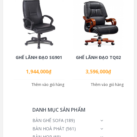
GHẾ LÃNH ĐẠO SG901
GHẾ LÃNH ĐẠO TQ02
1,944,000
₫
3,596,000
₫
Thêm vào giỏ hàng
Thêm vào giỏ hàng
DANH MỤC SẢN PHẨM
BÀN GHẾ SOFA
(189)
BÀN HOÀ PHÁT
(561)
BÀN HỌP
(69)