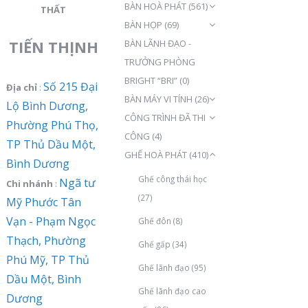
BÀN HOÀ PHÁT
(561)
THẤT
BÀN HỌP
(69)
TIẾN THỊNH
BÀN LÃNH ĐẠO -
TRƯỞNG PHÒNG
BRIGHT “BRI”
(0)
Số 215 Đại
Địa chỉ
:
BÀN MÁY VI TÍNH
(26)
Lộ Bình Dương,
CÔNG TRÌNH ĐÃ THI
Phường Phú Thọ,
CÔNG
(4)
TP Thủ Dầu Một,
GHẾ HOÀ PHÁT
(410)
Bình Dương
Ghế công thái học
Ngã tư
Chi nhánh
:
(27)
Mỹ Phước Tân
Vạn - Phạm Ngọc
Ghế đôn
(8)
Thạch, Phường
Ghế gấp
(34)
Phú Mỹ, TP Thủ
Ghế lãnh đạo
(95)
Dầu Một, Bình
Ghế lãnh đạo cao
Dương