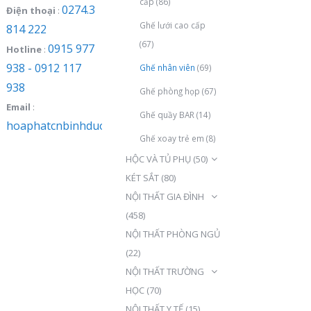
cấp
(86)
0274.3
Điện thoại
:
Ghế lưới cao cấp
814 222
(67)
0915 977
Hotline
:
938 - 0912 117
Ghế nhân viên
(69)
938
Ghế phòng họp
(67)
Email
:
Ghế quầy BAR
(14)
hoaphatcnbinhduong@gmail.com
Ghế xoay trẻ em
(8)
HỘC VÀ TỦ PHỤ
(50)
KÉT SẮT
(80)
NỘI THẤT GIA ĐÌNH
(458)
NỘI THẤT PHÒNG NGỦ
(22)
NỘI THẤT TRƯỜNG
HỌC
(70)
NỘI THẤT Y TẾ
(15)