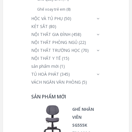
Ghế xoay trẻ em
(8)
HỘC VÀ TỦ PHỤ
(50)
KÉT SẮT
(80)
NỘI THẤT GIA ĐÌNH
(458)
NỘI THẤT PHÒNG NGỦ
(22)
NỘI THẤT TRƯỜNG HỌC
(70)
NỘI THẤT Y TẾ
(15)
sản phẩm mới
(1)
TỦ HOÀ PHÁT
(345)
VÁCH NGĂN VĂN PHÒNG
(5)
SẢN PHẨM MỚI
GHẾ NHÂN
VIÊN
SG555K