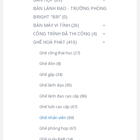
BÀN LÃNH ĐẠO - TRƯỞNG PHÒNG
BRIGHT “BRI”
(0)
BÀN MÁY VI TÍNH
(26)
CÔNG TRÌNH ĐÃ THI CÔNG
(4)
GHẾ HOÀ PHÁT
(410)
Ghế công thái học
(27)
Ghế đôn
(8)
Ghế gấp
(34)
Ghế lãnh đạo
(95)
Ghế lãnh đạo cao cấp
(86)
Ghế lưới cao cấp
(67)
Ghế nhân viên
(69)
Ghế phòng họp
(67)
Ghế quầy BAR
(14)