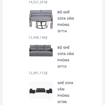
14,521,297
₫
BỘ GHẾ
SOFA VĂN
PHÒNG
SF714
13,398,149
₫
BỘ GHẾ
SOFA VĂN
PHÒNG
SF713
12,361,112
₫
GHẾ SOFA
VĂN
PHÒNG
SF706