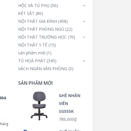
HỘC VÀ TỦ PHỤ
(50)
KÉT SẮT
(80)
NỘI THẤT GIA ĐÌNH
(458)
NỘI THẤT PHÒNG NGỦ
(22)
NỘI THẤT TRƯỜNG HỌC
(70)
NỘI THẤT Y TẾ
(15)
sản phẩm mới
(1)
TỦ HOÀ PHÁT
(345)
VÁCH NGĂN VĂN PHÒNG
(5)
SẢN PHẨM MỚI
GHẾ NHÂN
904
VIÊN
SG555K
786,000
₫
 hàng