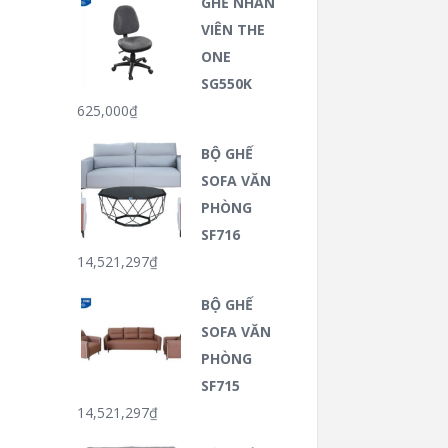
GHẾ NHÂN
VIÊN THE
ONE
SG550K
625,000
₫
BỘ GHẾ
SOFA VĂN
PHÒNG
SF716
14,521,297
₫
BỘ GHẾ
SOFA VĂN
PHÒNG
SF715
14,521,297
₫