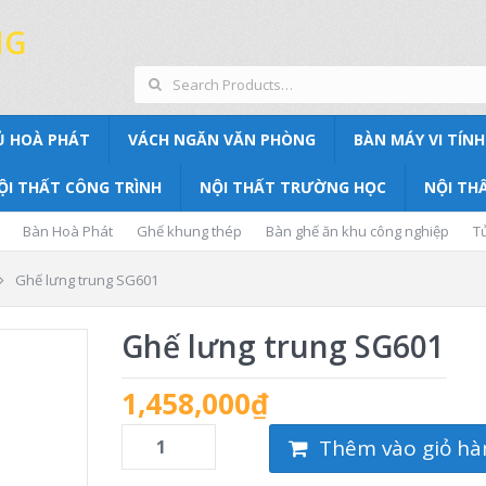
NG
Ủ HOÀ PHÁT
VÁCH NGĂN VĂN PHÒNG
BÀN MÁY VI TÍNH
ỘI THẤT CÔNG TRÌNH
NỘI THẤT TRƯỜNG HỌC
NỘI THẤ
Bàn Hoà Phát
Ghế khung thép
Bàn ghế ăn khu công nghiệp
T
Ghế lưng trung SG601
Ghế lưng trung SG601
1,458,000
₫
Thêm vào giỏ hà