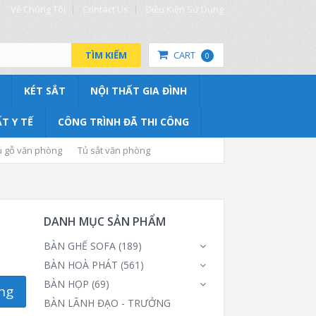
Về Chúng Tôi
Contact Us
Điều Kiện Sử Dụng
TÌM KIẾM
CART
0
KÉT SẮT
NỘI THẤT GIA ĐÌNH
T Y TẾ
CÔNG TRÌNH ĐÃ THI CÔNG
ủ gỗ văn phòng
Tủ sắt văn phòng
DANH MỤC SẢN PHẨM
BÀN GHẾ SOFA
(189)
BÀN HOÀ PHÁT
(561)
BÀN HỌP
(69)
ng
BÀN LÃNH ĐẠO - TRƯỞNG