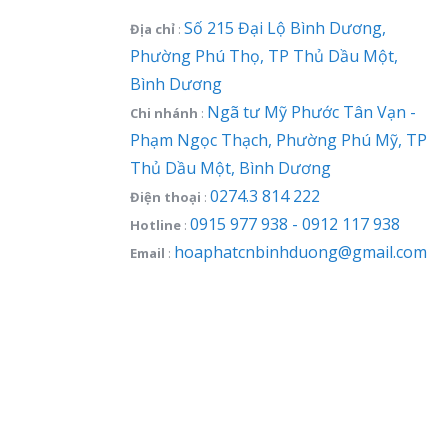
Số 215 Đại Lộ Bình Dương,
Địa chỉ
:
Phường Phú Thọ, TP Thủ Dầu Một,
Bình Dương
Ngã tư Mỹ Phước Tân Vạn -
Chi nhánh
:
Phạm Ngọc Thạch, Phường Phú Mỹ, TP
Thủ Dầu Một, Bình Dương
0274.3 814 222
Điện thoại
:
0915 977 938 - 0912 117 938
Hotline
:
hoaphatcnbinhduong@gmail.com
Email
: