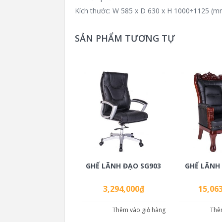
Kích thước: W 585 x D 630 x H 1000÷1125 (m
SẢN PHẨM TƯƠNG TỰ
GHẾ LÃNH ĐẠO SG903
GHẾ LÃNH
3,294,000
₫
15,06
Thêm vào giỏ hàng
Thê