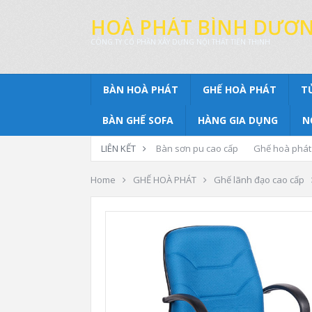
HOÀ PHÁT BÌNH DƯƠ
CÔNG TY CỔ PHẦN XÂY DỰNG NỘI THẤT TIẾN THỊNH
BÀN HOÀ PHÁT
GHẾ HOÀ PHÁT
T
BÀN GHẾ SOFA
HÀNG GIA DỤNG
N
LIÊN KẾT
Bàn sơn pu cao cấp
Ghế hoà phát
Home
GHẾ HOÀ PHÁT
Ghế lãnh đạo cao cấp