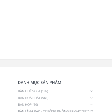
DANH MỤC SẢN PHẨM
BÀN GHẾ SOFA
(189)
BÀN HOÀ PHÁT
(561)
BÀN HỌP
(69)
BÀN LÃNH ĐẠO - TRƯỞNG PHÒNG BRIGHT “BRI”
(0)