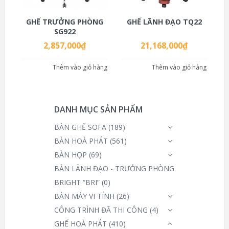
GHẾ TRƯỞNG PHÒNG
GHẾ LÃNH ĐẠO TQ22
SG922
2,857,000
₫
21,168,000
₫
Thêm vào giỏ hàng
Thêm vào giỏ hàng
DANH MỤC SẢN PHẨM
BÀN GHẾ SOFA
(189)
BÀN HOÀ PHÁT
(561)
BÀN HỌP
(69)
BÀN LÃNH ĐẠO - TRƯỞNG PHÒNG
BRIGHT “BRI”
(0)
BÀN MÁY VI TÍNH
(26)
CÔNG TRÌNH ĐÃ THI CÔNG
(4)
GHẾ HOÀ PHÁT
(410)