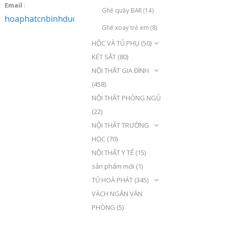
Email
:
Ghế quầy BAR
(14)
hoaphatcnbinhduong@gmail.com
Ghế xoay trẻ em
(8)
HỘC VÀ TỦ PHỤ
(50)
KÉT SẮT
(80)
NỘI THẤT GIA ĐÌNH
(458)
NỘI THẤT PHÒNG NGỦ
(22)
NỘI THẤT TRƯỜNG
HỌC
(70)
NỘI THẤT Y TẾ
(15)
sản phẩm mới
(1)
TỦ HOÀ PHÁT
(345)
VÁCH NGĂN VĂN
PHÒNG
(5)