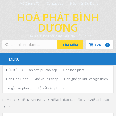
Về Chúng Tôi
Contact Us
Điều Kiện Sử Dụng
HOÀ PHÁT BÌNH
DƯƠNG
CÔNG TY CỔ PHẦN XÂY DỰNG NỘI THẤT TIẾN THỊNH
TÌM KIẾM
CART
0
MENU
LIÊN KẾT
Bàn sơn pu cao cấp
Ghế hoà phát
Bàn Hoà Phát
Ghế khung thép
Bàn ghế ăn khu công nghiệp
Tủ gỗ văn phòng
Tủ sắt văn phòng
Home
GHẾ HOÀ PHÁT
Ghế lãnh đạo cao cấp
Ghế lãnh đạo
TQ34