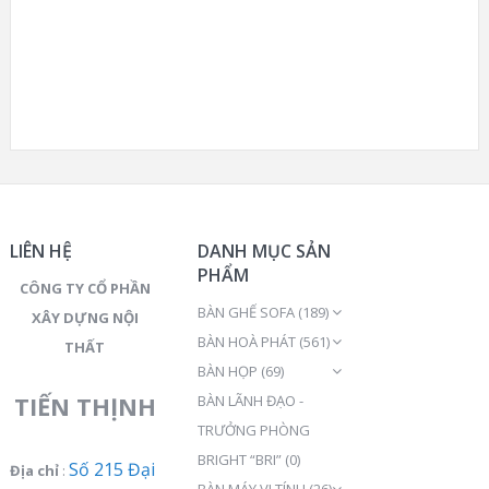
LIÊN HỆ
DANH MỤC SẢN
PHẨM
CÔNG TY CỔ PHẦN
BÀN GHẾ SOFA
(189)
XÂY DỰNG NỘI
BÀN HOÀ PHÁT
(561)
THẤT
BÀN HỌP
(69)
TIẾN THỊNH
BÀN LÃNH ĐẠO -
TRƯỞNG PHÒNG
BRIGHT “BRI”
(0)
Số 215 Đại
Địa chỉ
:
BÀN MÁY VI TÍNH
(26)