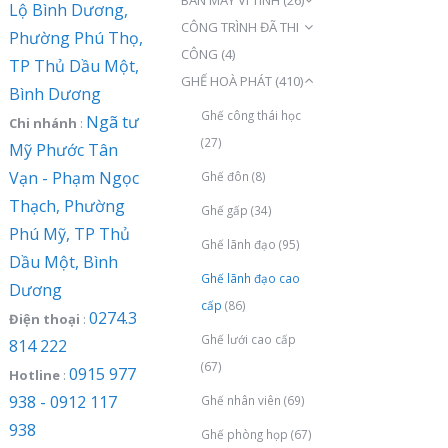
Lộ Bình Dương,
CÔNG TRÌNH ĐÃ THI
Phường Phú Thọ,
CÔNG
(4)
TP Thủ Dầu Một,
GHẾ HOÀ PHÁT
(410)
Bình Dương
Ghế công thái học
Ngã tư
Chi nhánh
:
(27)
Mỹ Phước Tân
Vạn - Phạm Ngọc
Ghế đôn
(8)
Thạch, Phường
Ghế gấp
(34)
Phú Mỹ, TP Thủ
Ghế lãnh đạo
(95)
Dầu Một, Bình
Ghế lãnh đạo cao
Dương
cấp
(86)
0274.3
Điện thoại
:
Ghế lưới cao cấp
814 222
(67)
0915 977
Hotline
:
938 - 0912 117
Ghế nhân viên
(69)
938
Ghế phòng họp
(67)