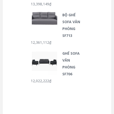
13,398,149
₫
BỘ GHẾ
SOFA VĂN
PHÒNG
SF713
12,361,112
₫
GHẾ SOFA
VĂN
PHÒNG
SF706
12,022,222
₫