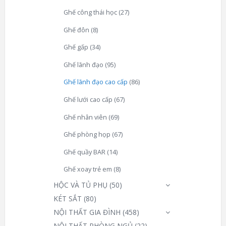
Ghế công thái học
(27)
Ghế đôn
(8)
Ghế gấp
(34)
Ghế lãnh đạo
(95)
Ghế lãnh đạo cao cấp
(86)
Ghế lưới cao cấp
(67)
Ghế nhân viên
(69)
Ghế phòng họp
(67)
Ghế quầy BAR
(14)
Ghế xoay trẻ em
(8)
HỘC VÀ TỦ PHỤ
(50)
KÉT SẮT
(80)
NỘI THẤT GIA ĐÌNH
(458)
NỘI THẤT PHÒNG NGỦ
(22)