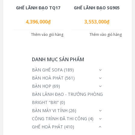
GHẾ LÃNH ĐẠO TQ17
GHẾ LÃNH ĐẠO SG905
4,396,000
₫
3,553,000
₫
Thêm vào giỏ hàng
Thêm vào giỏ hàng
DANH MỤC SẢN PHẨM
BÀN GHẾ SOFA
(189)
BÀN HOÀ PHÁT
(561)
BÀN HỌP
(69)
BÀN LÃNH ĐẠO - TRƯỞNG PHÒNG
BRIGHT “BRI”
(0)
BÀN MÁY VI TÍNH
(26)
CÔNG TRÌNH ĐÃ THI CÔNG
(4)
GHẾ HOÀ PHÁT
(410)