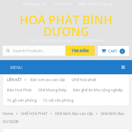
Về Chúng Tôi
Contact Us
Điều Kiện Sử Dụng
HOÀ PHÁT BÌNH
DƯƠNG
CÔNG TY CỔ PHẦN XÂY DỰNG NỘI THẤT TIẾN THỊNH
TÌM KIẾM
CART
0
MENU
LIÊN KẾT
Bàn sơn pu cao cấp
Ghế hoà phát
Bàn Hoà Phát
Ghế khung thép
Bàn ghế ăn khu công nghiệp
Tủ gỗ văn phòng
Tủ sắt văn phòng
Home
GHẾ HOÀ PHÁT
Ghế lãnh đạo cao cấp
Ghế lãnh đạo
SG1020B