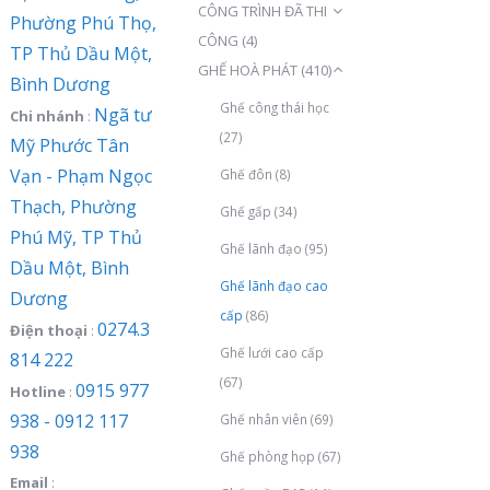
CÔNG TRÌNH ĐÃ THI
Phường Phú Thọ,
CÔNG
(4)
TP Thủ Dầu Một,
GHẾ HOÀ PHÁT
(410)
Bình Dương
Ghế công thái học
Ngã tư
Chi nhánh
:
(27)
Mỹ Phước Tân
Vạn - Phạm Ngọc
Ghế đôn
(8)
Thạch, Phường
Ghế gấp
(34)
Phú Mỹ, TP Thủ
Ghế lãnh đạo
(95)
Dầu Một, Bình
Ghế lãnh đạo cao
Dương
cấp
(86)
0274.3
Điện thoại
:
Ghế lưới cao cấp
814 222
(67)
0915 977
Hotline
:
938 - 0912 117
Ghế nhân viên
(69)
938
Ghế phòng họp
(67)
Email
: