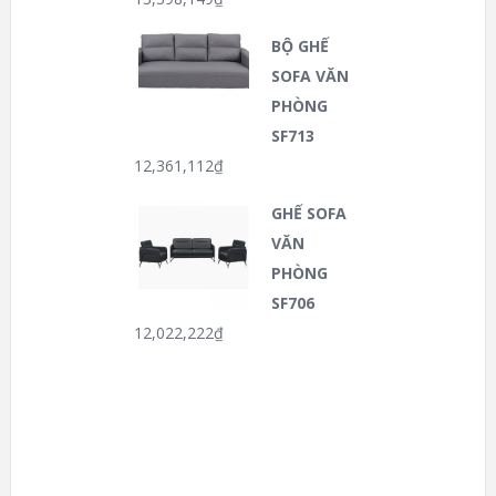
BỘ GHẾ
SOFA VĂN
PHÒNG
SF713
12,361,112
₫
GHẾ SOFA
VĂN
PHÒNG
SF706
12,022,222
₫