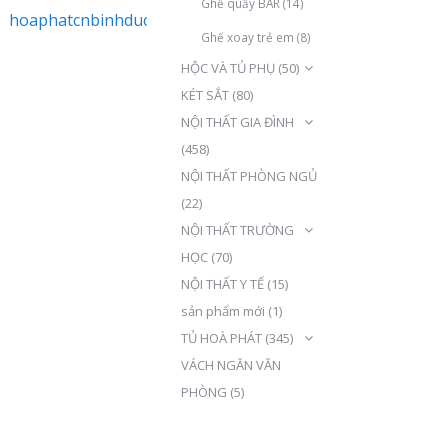
Ghế quầy BAR
(14)
hoaphatcnbinhduong@gmail.com
Ghế xoay trẻ em
(8)
HỘC VÀ TỦ PHỤ
(50)
KÉT SẮT
(80)
NỘI THẤT GIA ĐÌNH
(458)
NỘI THẤT PHÒNG NGỦ
(22)
NỘI THẤT TRƯỜNG
HỌC
(70)
NỘI THẤT Y TẾ
(15)
sản phẩm mới
(1)
TỦ HOÀ PHÁT
(345)
VÁCH NGĂN VĂN
PHÒNG
(5)