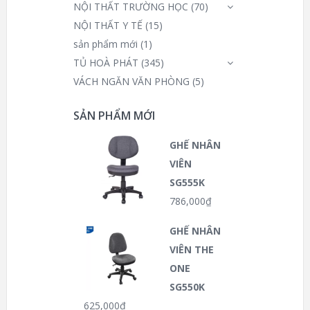
NỘI THẤT TRƯỜNG HỌC
(70)
NỘI THẤT Y TẾ
(15)
sản phẩm mới
(1)
TỦ HOÀ PHÁT
(345)
VÁCH NGĂN VĂN PHÒNG
(5)
SẢN PHẨM MỚI
GHẾ NHÂN
VIÊN
SG555K
786,000
₫
GHẾ NHÂN
VIÊN THE
ONE
SG550K
625,000
₫