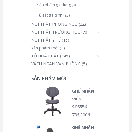
Sản phẩm gia dụng
(0)
Tủ sắt gia đình
(23)
NỘI THẤT PHÒNG NGỦ
(22)
NỘI THẤT TRƯỜNG HỌC
(70)
NỘI THẤT Y TẾ
(15)
sản phẩm mới
(1)
TỦ HOÀ PHÁT
(345)
VÁCH NGĂN VĂN PHÒNG
(5)
SẢN PHẨM MỚI
GHẾ NHÂN
VIÊN
SG555K
786,000
₫
GHẾ NHÂN