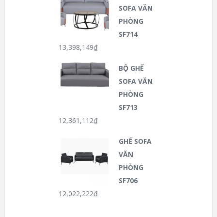
SOFA VĂN
PHÒNG
SF714
13,398,149
₫
BỘ GHẾ
SOFA VĂN
PHÒNG
SF713
12,361,112
₫
GHẾ SOFA
VĂN
PHÒNG
SF706
12,022,222
₫