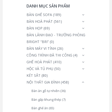
DANH MỤC SẢN PHẨM
BÀN GHẾ SOFA
(189)
BÀN HOÀ PHÁT
(561)
BÀN HỌP
(69)
BÀN LÃNH ĐẠO - TRƯỞNG PHÒNG
BRIGHT “BRI”
(0)
BÀN MÁY VI TÍNH
(26)
CÔNG TRÌNH ĐÃ THI CÔNG
(4)
GHẾ HOÀ PHÁT
(410)
HỘC VÀ TỦ PHỤ
(50)
KÉT SẮT
(80)
NỘI THẤT GIA ĐÌNH
(458)
Bàn ăn gỗ tự nhiên
(36)
Bàn gấp khung thép
(7)
Bàn ghế ăn
(65)