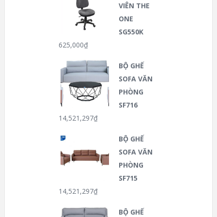
VIÊN THE
ONE
SG550K
625,000
₫
BỘ GHẾ
SOFA VĂN
PHÒNG
SF716
14,521,297
₫
BỘ GHẾ
SOFA VĂN
PHÒNG
SF715
14,521,297
₫
BỘ GHẾ