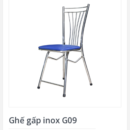
Ghế gấp inox G09