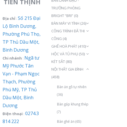
TIẾN THỊNH
BÀN LÃNH ĐẠO -
TRƯỞNG PHÒNG
BRIGHT “BRI”
(0)
Số 215 Đại
Địa chỉ
:
BÀN MÁY VI TÍNH
(26)
Lộ Bình Dương,
CÔNG TRÌNH ĐÃ THI
Phường Phú Thọ,
CÔNG
(4)
TP Thủ Dầu Một,
GHẾ HOÀ PHÁT
(410)
Bình Dương
HỘC VÀ TỦ PHỤ
(50)
Ngã tư
Chi nhánh
:
KÉT SẮT
(80)
Mỹ Phước Tân
NỘI THẤT GIA ĐÌNH
Vạn - Phạm Ngọc
(458)
Thạch, Phường
Bàn ăn gỗ tự nhiên
Phú Mỹ, TP Thủ
(36)
Dầu Một, Bình
Bàn gấp khung thép
Dương
(7)
0274.3
Điện thoại
:
814 222
Bàn ghế ăn
(65)