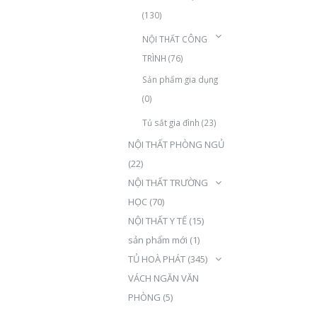
(130)
NỘI THẤT CÔNG
TRÌNH
(76)
Sản phẩm gia dụng
(0)
Tủ sắt gia đình
(23)
NỘI THẤT PHÒNG NGỦ
(22)
NỘI THẤT TRƯỜNG
HỌC
(70)
NỘI THẤT Y TẾ
(15)
sản phẩm mới
(1)
TỦ HOÀ PHÁT
(345)
VÁCH NGĂN VĂN
PHÒNG
(5)