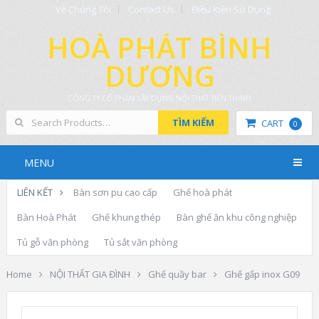
Về Chúng Tôi
Contact Us
Điều Kiện Sử Dụng
HOÀ PHÁT BÌNH
DƯƠNG
CÔNG TY CỔ PHẦN XÂY DỰNG NỘI THẤT TIẾN THỊNH
TÌM KIẾM
CART
0
MENU
LIÊN KẾT
Bàn sơn pu cao cấp
Ghế hoà phát
Bàn Hoà Phát
Ghế khung thép
Bàn ghế ăn khu công nghiệp
Tủ gỗ văn phòng
Tủ sắt văn phòng
Home
NỘI THẤT GIA ĐÌNH
Ghế quầy bar
Ghế gấp inox G09