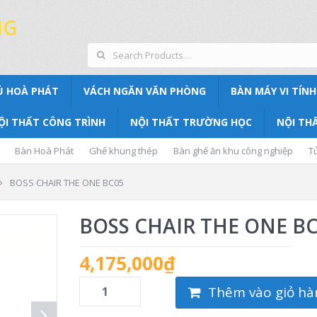
NG
Ủ HOÀ PHÁT
VÁCH NGĂN VĂN PHÒNG
BÀN MÁY VI TÍNH
ỘI THẤT CÔNG TRÌNH
NỘI THẤT TRƯỜNG HỌC
NỘI THẤ
Bàn Hoà Phát
Ghế khung thép
Bàn ghế ăn khu công nghiệp
T
BOSS CHAIR THE ONE BC05
BOSS CHAIR THE ONE B
4,175,000
₫
Thêm vào giỏ hà