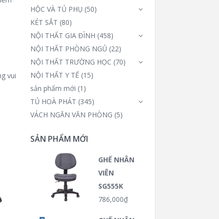
HỘC VÀ TỦ PHỤ
(50)
KÉT SẮT
(80)
NỘI THẤT GIA ĐÌNH
(458)
NỘI THẤT PHÒNG NGỦ
(22)
NỘI THẤT TRƯỜNG HỌC
(70)
NỘI THẤT Y TẾ
(15)
g vui
sản phẩm mới
(1)
TỦ HOÀ PHÁT
(345)
VÁCH NGĂN VĂN PHÒNG
(5)
SẢN PHẨM MỚI
GHẾ NHÂN
VIÊN
SG555K
786,000
₫