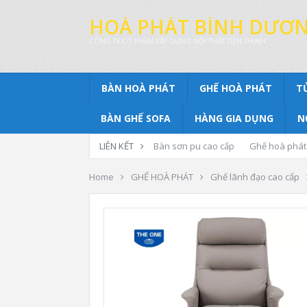
HOÀ PHÁT BÌNH DƯƠ
CÔNG TY CỔ PHẦN XÂY DỰNG NỘI THẤT TIẾN THỊNH
BÀN HOÀ PHÁT
GHẾ HOÀ PHÁT
T
BÀN GHẾ SOFA
HÀNG GIA DỤNG
N
LIÊN KẾT
Bàn sơn pu cao cấp
Ghế hoà phát
Home
GHẾ HOÀ PHÁT
Ghế lãnh đạo cao cấp