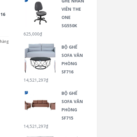
GHẾ NHÂN
VIÊN THE
16
ONE
SG550K
625,000
₫
 hàng
BỘ GHẾ
SOFA VĂN
PHÒNG
SF716
14,521,297
₫
BỘ GHẾ
SOFA VĂN
PHÒNG
SF715
14,521,297
₫