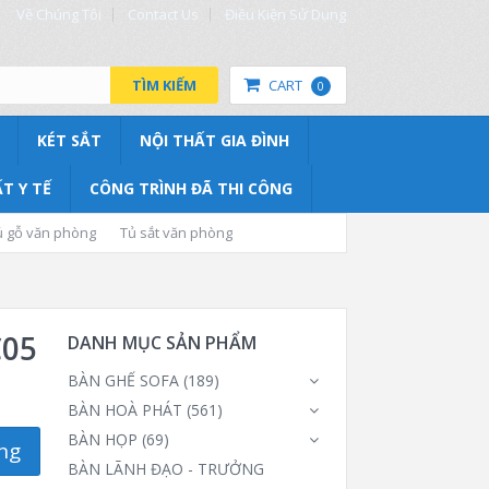
Về Chúng Tôi
Contact Us
Điều Kiện Sử Dụng
TÌM KIẾM
CART
0
KÉT SẮT
NỘI THẤT GIA ĐÌNH
T Y TẾ
CÔNG TRÌNH ĐÃ THI CÔNG
ủ gỗ văn phòng
Tủ sắt văn phòng
C05
DANH MỤC SẢN PHẨM
BÀN GHẾ SOFA
(189)
BÀN HOÀ PHÁT
(561)
BÀN HỌP
(69)
ng
BÀN LÃNH ĐẠO - TRƯỞNG