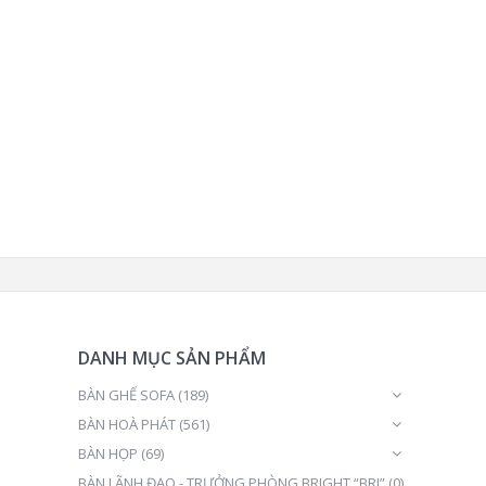
DANH MỤC SẢN PHẨM
BÀN GHẾ SOFA
(189)
BÀN HOÀ PHÁT
(561)
BÀN HỌP
(69)
BÀN LÃNH ĐẠO - TRƯỞNG PHÒNG BRIGHT “BRI”
(0)