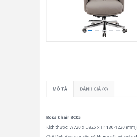
MÔ TẢ
ĐÁNH GIÁ (0)
Boss Chair BC05
Kích thước: W720 x D825 x H1180-1220 (mm)
Ghế lãnh đạo cao cấp có khung cốt gỗ chắc c