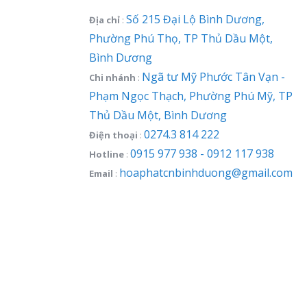
Số 215 Đại Lộ Bình Dương,
Địa chỉ
:
Phường Phú Thọ, TP Thủ Dầu Một,
Bình Dương
Ngã tư Mỹ Phước Tân Vạn -
Chi nhánh
:
Phạm Ngọc Thạch, Phường Phú Mỹ, TP
Thủ Dầu Một, Bình Dương
0274.3 814 222
Điện thoại
:
0915 977 938 - 0912 117 938
Hotline
:
hoaphatcnbinhduong@gmail.com
Email
: