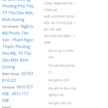
CÔNG TRÌNH ĐÃ THI
Phường Phú Thọ,
CÔNG
(4)
TP Thủ Dầu Một,
GHẾ HOÀ PHÁT
(410)
Bình Dương
HỘC VÀ TỦ PHỤ
(50)
Ngã tư
Chi nhánh
:
KÉT SẮT
(80)
Mỹ Phước Tân
NỘI THẤT GIA ĐÌNH
Vạn - Phạm Ngọc
(458)
Thạch, Phường
Bàn ăn gỗ tự nhiên
Phú Mỹ, TP Thủ
(36)
Dầu Một, Bình
Bàn gấp khung thép
Dương
(7)
0274.3
Điện thoại
:
814 222
Bàn ghế ăn
(65)
0915 977
Hotline
:
Bàn ghế ăn khu công
938 - 0912 117
nghiệp
(18)
938
Bàn ghế café
(14)
Email
: