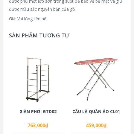
được phủ một lớp sơn trong suốt để bảo vệ bề mặt và giữ
được mầu sắc nguyên bản của gỗ.
Giá: Vui lòng liên hệ
SẢN PHẨM TƯƠNG TỰ
GIÀN PHƠI GTD02
CẦU LÀ QUẦN ÁO CL01
763,000
₫
459,000
₫