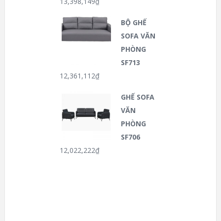
13,398,149
₫
BỘ GHẾ
SOFA VĂN
PHÒNG
SF713
12,361,112
₫
GHẾ SOFA
VĂN
PHÒNG
SF706
12,022,222
₫