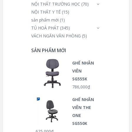
NỘI THẤT TRƯỜNG HỌC
(70)
NỘI THẤT Y TẾ
(15)
sản phẩm mới
(1)
TỦ HOÀ PHÁT
(345)
VÁCH NGĂN VĂN PHÒNG
(5)
SẢN PHẨM MỚI
GHẾ NHÂN
VIÊN
SG555K
786,000
₫
GHẾ NHÂN
VIÊN THE
ONE
SG550K
625,000
₫