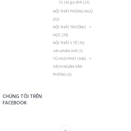
Tủ sắt gia đình
(23)
NỘI THẤT PHÒNG NGỦ
(22)
NỘI THẤT TRƯỜNG
HỌC
(70)
NỘI THẤT Y TẾ
(15)
sản phẩm mới
(1)
TỦ HOÀ PHÁT
(345)
VÁCH NGĂN VĂN
PHÒNG
(5)
CHÚNG TÔI TRÊN
FACEBOOK