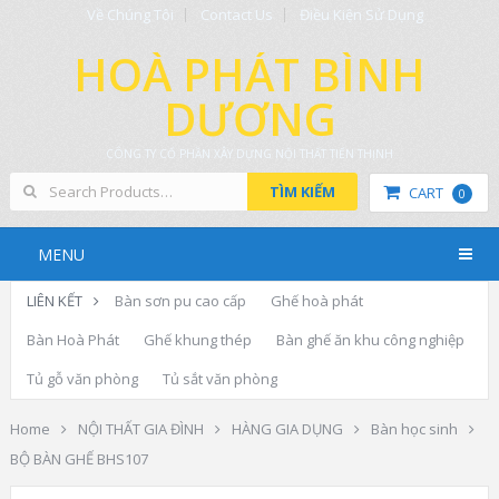
Về Chúng Tôi
Contact Us
Điều Kiện Sử Dụng
HOÀ PHÁT BÌNH
DƯƠNG
CÔNG TY CỔ PHẦN XÂY DỰNG NỘI THẤT TIẾN THỊNH
TÌM KIẾM
CART
0
MENU
LIÊN KẾT
Bàn sơn pu cao cấp
Ghế hoà phát
Bàn Hoà Phát
Ghế khung thép
Bàn ghế ăn khu công nghiệp
Tủ gỗ văn phòng
Tủ sắt văn phòng
Home
NỘI THẤT GIA ĐÌNH
HÀNG GIA DỤNG
Bàn học sinh
BỘ BÀN GHẾ BHS107