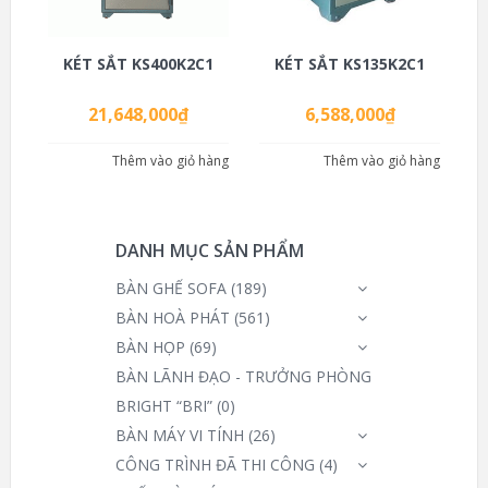
KÉT SẮT KS400K2C1
KÉT SẮT KS135K2C1
21,648,000
₫
6,588,000
₫
Thêm vào giỏ hàng
Thêm vào giỏ hàng
DANH MỤC SẢN PHẨM
BÀN GHẾ SOFA
(189)
BÀN HOÀ PHÁT
(561)
BÀN HỌP
(69)
BÀN LÃNH ĐẠO - TRƯỞNG PHÒNG
BRIGHT “BRI”
(0)
BÀN MÁY VI TÍNH
(26)
CÔNG TRÌNH ĐÃ THI CÔNG
(4)