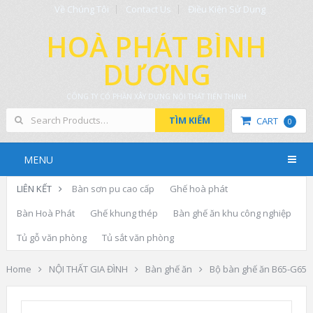
Về Chúng Tôi
Contact Us
Điều Kiện Sử Dụng
HOÀ PHÁT BÌNH
DƯƠNG
CÔNG TY CỔ PHẦN XÂY DỰNG NỘI THẤT TIẾN THỊNH
TÌM KIẾM
CART
0
MENU
LIÊN KẾT
Bàn sơn pu cao cấp
Ghế hoà phát
Bàn Hoà Phát
Ghế khung thép
Bàn ghế ăn khu công nghiệp
Tủ gỗ văn phòng
Tủ sắt văn phòng
Home
NỘI THẤT GIA ĐÌNH
Bàn ghế ăn
Bộ bàn ghế ăn B65-G65