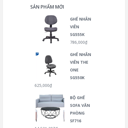
SẢN PHẨM MỚI
GHẾ NHÂN
VIÊN
SG555K
786,000
₫
GHẾ NHÂN
VIÊN THE
ONE
SG550K
625,000
₫
BỘ GHẾ
SOFA VĂN
PHÒNG
SF716