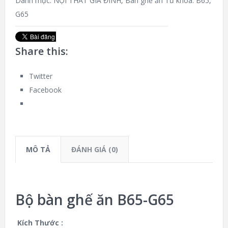
Danh mục:
NỘI THẤT GIA ĐÌNH
,
Bàn ghế ăn
Từ khóa:
B65
,
G65
Share this:
Twitter
Facebook
MÔ TẢ
ĐÁNH GIÁ (0)
Bộ bàn ghế ăn B65-G65
Kích Thước :