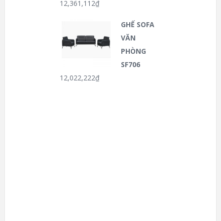
12,361,112
₫
GHẾ SOFA
VĂN
PHÒNG
SF706
12,022,222
₫