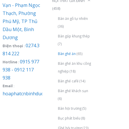
NỘI THẤT GIA ĐÌNH
Vạn - Phạm Ngọc
(458)
Thạch, Phường
Bàn ăn gỗ tự nhiên
Phú Mỹ, TP Thủ
(36)
Dầu Một, Bình
Bàn gấp khung thép
Dương
(7)
0274.3
Điện thoại
:
814 222
Bàn ghế ăn
(65)
0915 977
Hotline
:
Bàn ghế ăn khu công
938 - 0912 117
nghiệp
(18)
938
Bàn ghế café
(14)
Email
:
Bàn ghế khách sạn
hoaphatcnbinhduong@gmail.com
(6)
Bàn hội trường
(5)
Bục phát biểu
(8)
Ghế hội trường
(23)