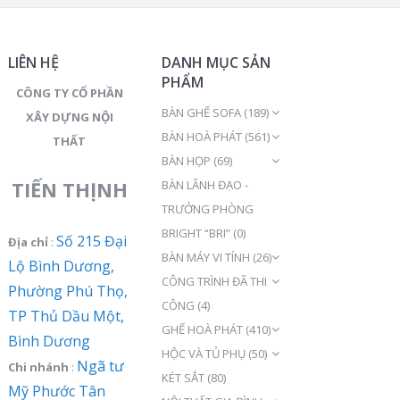
LIÊN HỆ
DANH MỤC SẢN
PHẨM
CÔNG TY CỔ PHẦN
BÀN GHẾ SOFA
(189)
XÂY DỰNG NỘI
BÀN HOÀ PHÁT
(561)
THẤT
BÀN HỌP
(69)
TIẾN THỊNH
BÀN LÃNH ĐẠO -
TRƯỞNG PHÒNG
BRIGHT “BRI”
(0)
Số 215 Đại
Địa chỉ
:
BÀN MÁY VI TÍNH
(26)
Lộ Bình Dương,
CÔNG TRÌNH ĐÃ THI
Phường Phú Thọ,
CÔNG
(4)
TP Thủ Dầu Một,
GHẾ HOÀ PHÁT
(410)
Bình Dương
HỘC VÀ TỦ PHỤ
(50)
Ngã tư
Chi nhánh
:
KÉT SẮT
(80)
Mỹ Phước Tân