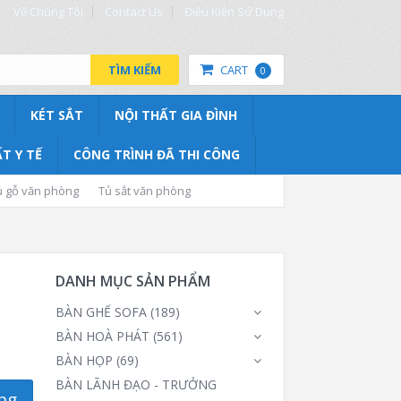
Về Chúng Tôi
Contact Us
Điều Kiện Sử Dụng
TÌM KIẾM
CART
0
KÉT SẮT
NỘI THẤT GIA ĐÌNH
T Y TẾ
CÔNG TRÌNH ĐÃ THI CÔNG
ủ gỗ văn phòng
Tủ sắt văn phòng
DANH MỤC SẢN PHẨM
BÀN GHẾ SOFA
(189)
BÀN HOÀ PHÁT
(561)
BÀN HỌP
(69)
BÀN LÃNH ĐẠO - TRƯỞNG
ng