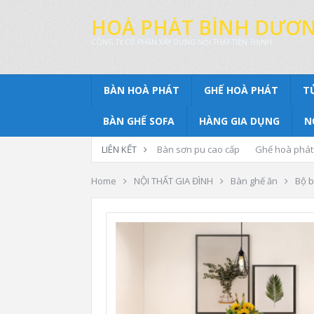
HOÀ PHÁT BÌNH DƯƠ
CÔNG TY CỔ PHẦN XÂY DỰNG NỘI THẤT TIẾN THỊNH
BÀN HOÀ PHÁT
GHẾ HOÀ PHÁT
T
BÀN GHẾ SOFA
HÀNG GIA DỤNG
N
LIÊN KẾT
Bàn sơn pu cao cấp
Ghế hoà phát
Home
NỘI THẤT GIA ĐÌNH
Bàn ghế ăn
Bộ b