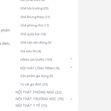
Ghế hội trường
(23)
Ghế khung thép
(21)
Ghế phòng chờ
(17)
n phẩm
Ghế quầy bar
(16)
Ghế sân vận động
(0)
a đình,
Giá siêu thị
(4)
HÀNG GIA DỤNG
(130)
NỘI THẤT CÔNG TRÌNH
(76)
Sản phẩm gia dụng
(0)
Tủ sắt gia đình
(23)
NỘI THẤT PHÒNG NGỦ
(22)
NỘI THẤT TRƯỜNG HỌC
(70)
NỘI THẤT Y TẾ
(15)