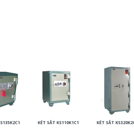
KS135K2C1
KÉT SẮT KS110K1C1
KÉT SẮT KS320K2