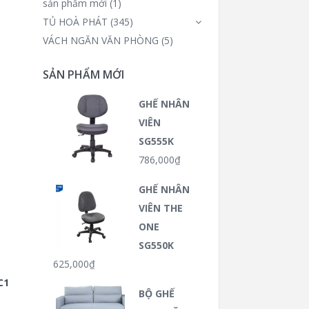
sản phẩm mới
(1)
TỦ HOÀ PHÁT
(345)
VÁCH NGĂN VĂN PHÒNG
(5)
SẢN PHẨM MỚI
GHẾ NHÂN
VIÊN
SG555K
786,000
₫
GHẾ NHÂN
VIÊN THE
ONE
SG550K
625,000
₫
C1
BỘ GHẾ