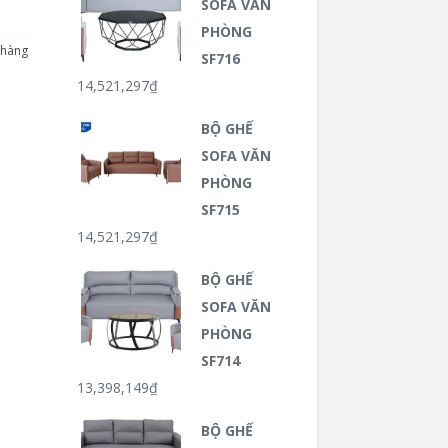
SOFA VĂN
PHÒNG
 hàng
SF716
14,521,297
₫
BỘ GHẾ
SOFA VĂN
PHÒNG
SF715
14,521,297
₫
BỘ GHẾ
SOFA VĂN
PHÒNG
SF714
13,398,149
₫
BỘ GHẾ