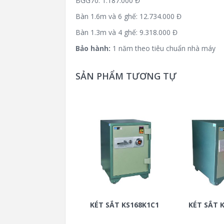
BGG70: 1.187.000 Đ
Bàn 1.6m và 6 ghế: 12.734.000 Đ
Bàn 1.3m và 4 ghế: 9.318.000 Đ
Bảo hành:
1 năm theo tiêu chuẩn nhà máy
SẢN PHẨM TƯƠNG TỰ
KÉT SẮT KS168K1C1
KÉT SẮT 