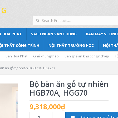
NG
Ủ HOÀ PHÁT
VÁCH NGĂN VĂN PHÒNG
BÀN MÁY VI TÍNH
ỘI THẤT CÔNG TRÌNH
NỘI THẤT TRƯỜNG HỌC
NỘI THẤ
Bàn Hoà Phát
Ghế khung thép
Bàn ghế ăn khu công nghiệp
T
àn ăn gỗ tự nhiên HGB70A, HGG70
Bộ bàn ăn gỗ tự nhiên
HGB70A, HGG70
9,318,000
₫
Thêm vào giỏ hà