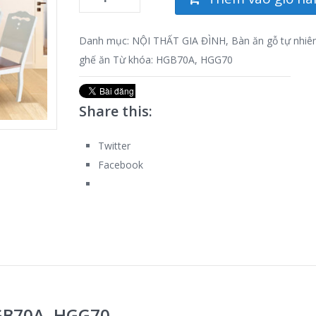
Danh mục:
NỘI THẤT GIA ĐÌNH
,
Bàn ăn gỗ tự nhiê
ghế ăn
Từ khóa:
HGB70A
,
HGG70
Share this:
Twitter
Facebook
HGB70A, HGG70