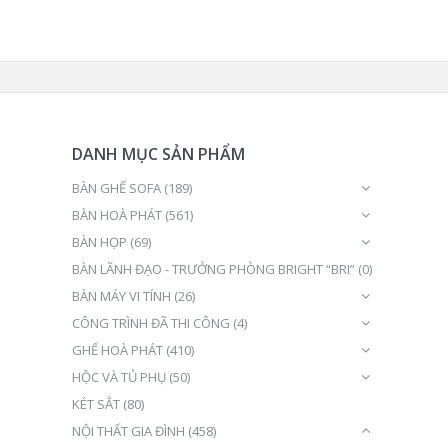
DANH MỤC SẢN PHẨM
BÀN GHẾ SOFA
(189)
BÀN HOÀ PHÁT
(561)
BÀN HỌP
(69)
BÀN LÃNH ĐẠO - TRƯỞNG PHÒNG BRIGHT “BRI”
(0)
BÀN MÁY VI TÍNH
(26)
CÔNG TRÌNH ĐÃ THI CÔNG
(4)
GHẾ HOÀ PHÁT
(410)
HỘC VÀ TỦ PHỤ
(50)
KÉT SẮT
(80)
NỘI THẤT GIA ĐÌNH
(458)