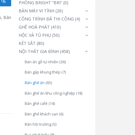
PHÒNG BRIGHT “BRI”
(0)
BÀN MÁY VI TÍNH
(26)
n
,
Bàn
CÔNG TRÌNH ĐÃ THI CÔNG
(4)
GHẾ HOÀ PHÁT
(410)
HỘC VÀ TỦ PHỤ
(50)
KÉT SẮT
(80)
NỘI THẤT GIA ĐÌNH
(458)
Bàn ăn gỗ tự nhiên
(36)
Bàn gấp khung thép
(7)
Bàn ghế ăn
(65)
Bàn ghế ăn khu công nghiệp
(18)
Bàn ghế café
(14)
Bàn ghế khách sạn
(6)
Bàn hội trường
(5)
Bục phát biểu
(8)