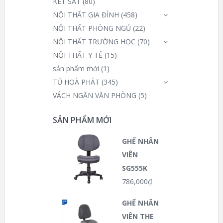
KÉT SẮT
(80)
NỘI THẤT GIA ĐÌNH
(458)
NỘI THẤT PHÒNG NGỦ
(22)
NỘI THẤT TRƯỜNG HỌC
(70)
NỘI THẤT Y TẾ
(15)
sản phẩm mới
(1)
TỦ HOÀ PHÁT
(345)
VÁCH NGĂN VĂN PHÒNG
(5)
SẢN PHẨM MỚI
GHẾ NHÂN
VIÊN
SG555K
786,000
₫
GHẾ NHÂN
VIÊN THE