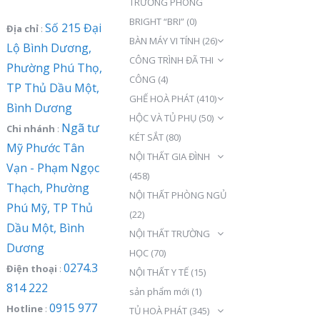
TRƯỞNG PHÒNG
BRIGHT “BRI”
(0)
Số 215 Đại
Địa chỉ
:
BÀN MÁY VI TÍNH
(26)
Lộ Bình Dương,
CÔNG TRÌNH ĐÃ THI
Phường Phú Thọ,
CÔNG
(4)
TP Thủ Dầu Một,
GHẾ HOÀ PHÁT
(410)
Bình Dương
HỘC VÀ TỦ PHỤ
(50)
Ngã tư
Chi nhánh
:
KÉT SẮT
(80)
Mỹ Phước Tân
NỘI THẤT GIA ĐÌNH
Vạn - Phạm Ngọc
(458)
Thạch, Phường
NỘI THẤT PHÒNG NGỦ
Phú Mỹ, TP Thủ
(22)
Dầu Một, Bình
NỘI THẤT TRƯỜNG
Dương
HỌC
(70)
0274.3
Điện thoại
:
NỘI THẤT Y TẾ
(15)
814 222
sản phẩm mới
(1)
0915 977
Hotline
:
TỦ HOÀ PHÁT
(345)