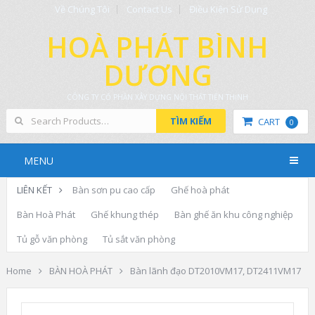
Về Chúng Tôi
Contact Us
Điều Kiện Sử Dụng
HOÀ PHÁT BÌNH
DƯƠNG
CÔNG TY CỔ PHẦN XÂY DỰNG NỘI THẤT TIẾN THỊNH
TÌM KIẾM
CART
0
MENU
LIÊN KẾT
Bàn sơn pu cao cấp
Ghế hoà phát
Bàn Hoà Phát
Ghế khung thép
Bàn ghế ăn khu công nghiệp
Tủ gỗ văn phòng
Tủ sắt văn phòng
Home
BÀN HOÀ PHÁT
Bàn lãnh đạo DT2010VM17, DT2411VM17