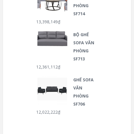
PHÒNG
SF714
13,398,149
₫
BỘ GHẾ
SOFA VĂN
PHÒNG
SF713
12,361,112
₫
GHẾ SOFA
VĂN
PHÒNG
SF706
12,022,222
₫