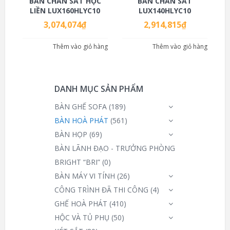
BÀN CHÂN SẮT HỘC
BÀN CHÂN SẮT
LIỀN LUX160HLYC10
LUX140HLYC10
3,074,074
₫
2,914,815
₫
Thêm vào giỏ hàng
Thêm vào giỏ hàng
DANH MỤC SẢN PHẨM
BÀN GHẾ SOFA
(189)
BÀN HOÀ PHÁT
(561)
BÀN HỌP
(69)
BÀN LÃNH ĐẠO - TRƯỞNG PHÒNG
BRIGHT “BRI”
(0)
BÀN MÁY VI TÍNH
(26)
CÔNG TRÌNH ĐÃ THI CÔNG
(4)
GHẾ HOÀ PHÁT
(410)
HỘC VÀ TỦ PHỤ
(50)