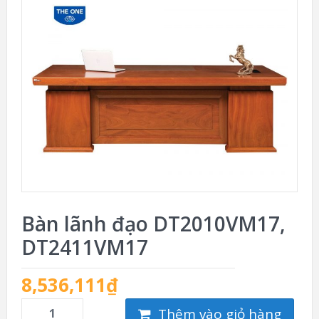
Bàn lãnh đạo DT2010VM17,
DT2411VM17
8,536,111
₫
Thêm vào giỏ hàng