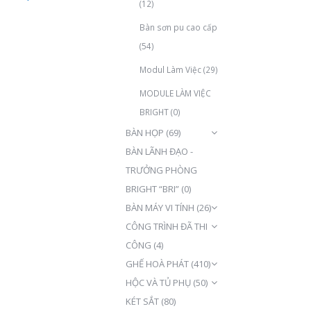
(12)
Bàn sơn pu cao cấp
(54)
Modul Làm Việc
(29)
MODULE LÀM VIỆC
BRIGHT
(0)
BÀN HỌP
(69)
BÀN LÃNH ĐẠO -
TRƯỞNG PHÒNG
BRIGHT “BRI”
(0)
BÀN MÁY VI TÍNH
(26)
CÔNG TRÌNH ĐÃ THI
CÔNG
(4)
GHẾ HOÀ PHÁT
(410)
HỘC VÀ TỦ PHỤ
(50)
KÉT SẮT
(80)