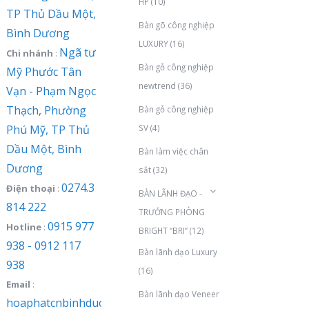
HP
(10)
TP Thủ Dầu Một,
Bàn gõ công nghiệp
Bình Dương
LUXURY
(16)
Ngã tư
Chi nhánh
:
Bàn gỗ công nghiệp
Mỹ Phước Tân
newtrend
(36)
Vạn - Phạm Ngọc
Thạch, Phường
Bàn gỗ công nghiệp
Phú Mỹ, TP Thủ
SV
(4)
Dầu Một, Bình
Bàn làm việc chân
Dương
sắt
(32)
0274.3
Điện thoại
:
BÀN LÃNH ĐẠO -
814 222
TRƯỞNG PHÒNG
0915 977
Hotline
:
BRIGHT “BRI”
(12)
938 - 0912 117
Bàn lãnh đạo Luxury
938
(16)
Email
:
Bàn lãnh đạo Veneer
hoaphatcnbinhduong@gmail.com