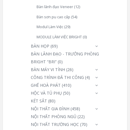
Bàn lãnh đạo Veneer
(12)
Bàn sơn pu cao cấp
(54)
Modul Làm Việc
(29)
MODULE LÀM VIỆC BRIGHT
(0)
BÀN HỌP
(69)
BÀN LÃNH ĐẠO - TRƯỞNG PHÒNG
BRIGHT “BRI”
(0)
BÀN MÁY VI TÍNH
(26)
CÔNG TRÌNH ĐÃ THI CÔNG
(4)
GHẾ HOÀ PHÁT
(410)
HỘC VÀ TỦ PHỤ
(50)
KÉT SẮT
(80)
NỘI THẤT GIA ĐÌNH
(458)
NỘI THẤT PHÒNG NGỦ
(22)
NỘI THẤT TRƯỜNG HỌC
(70)