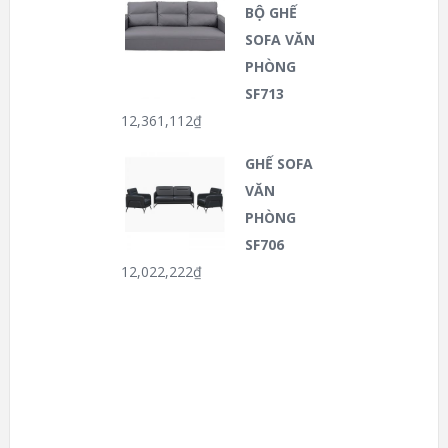
BỘ GHẾ
SOFA VĂN
PHÒNG
SF713
12,361,112
₫
GHẾ SOFA
VĂN
PHÒNG
SF706
12,022,222
₫