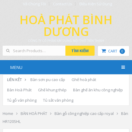
Về Chúng Tôi
Contact Us
Điều Kiện Sử Dụng
HOÀ PHÁT BÌNH
DƯƠNG
CÔNG TY CỔ PHẦN XÂY DỰNG NỘI THẤT TIẾN THỊNH
TÌM KIẾM
CART
0
MENU
LIÊN KẾT
Bàn sơn pu cao cấp
Ghế hoà phát
Bàn Hoà Phát
Ghế khung thép
Bàn ghế ăn khu công nghiệp
Tủ gỗ văn phòng
Tủ sắt văn phòng
Home
BÀN HOÀ PHÁT
Bàn gỗ công nghiệp cao cấp royal
Bàn
HR120SHL