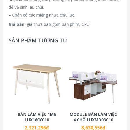
dễ vệ sinh lau chùi.
– Chân có các miếng nhựa chịu lực.
Giá bán:
giá chưa bao gồm bàn phím, CPU
SẢN PHẨM TƯƠNG TỰ
BÀN LÀM VIỆC 1M6
MODULE BÀN LÀM VIỆC
LUX160YC10
4 CHỖ LUXMD03C10
2,321,296
₫
8,630,556
₫