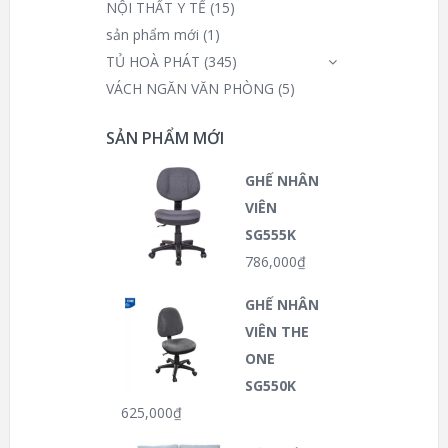
NỘI THẤT Y TẾ
(15)
sản phẩm mới
(1)
TỦ HOÀ PHÁT
(345)
VÁCH NGĂN VĂN PHÒNG
(5)
SẢN PHẨM MỚI
GHẾ NHÂN
VIÊN
SG555K
786,000
₫
GHẾ NHÂN
VIÊN THE
ONE
SG550K
625,000
₫