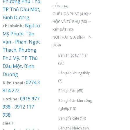
Phường Phú Thọ,
CÔNG
(4)
TP Thủ Dầu Một,
GHẾ HOÀ PHÁT
(410)
Bình Dương
HỘC VÀ TỦ PHỤ
(50)
Ngã tư
Chi nhánh
:
KÉT SẮT
(80)
Mỹ Phước Tân
NỘI THẤT GIA ĐÌNH
Vạn - Phạm Ngọc
(458)
Thạch, Phường
Bàn ăn gỗ tự nhiên
Phú Mỹ, TP Thủ
(36)
Dầu Một, Bình
Bàn gấp khung thép
Dương
(7)
0274.3
Điện thoại
:
814 222
Bàn ghế ăn
(65)
0915 977
Hotline
:
Bàn ghế ăn khu công
938 - 0912 117
nghiệp
(18)
938
Bàn ghế café
(14)
Email
:
Bàn ghế khách sạn