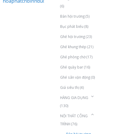
hoaphatcnbinhduong@gmail.com
(6)
Bàn hội trường
(5)
Bục phát biểu
(8)
Ghế hội trường
(23)
Ghế khung thép
(21)
Ghế phòng chờ
(17)
Ghế quầy bar
(16)
Ghế sân vận động
(0)
Giá siêu thị
(4)
HÀNG GIA DỤNG
(130)
NỘI THẤT CÔNG
TRÌNH
(76)
Bàn hội trường