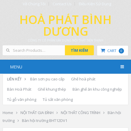
Về Chúng Tôi
Contact Us
Điều Kiện Sử Dụng
HOÀ PHÁT BÌNH
DƯƠNG
CÔNG TY CỔ PHẦN XÂY DỰNG NỘI THẤT TIẾN THỊNH
TÌM KIẾM
CART
0
MENU
LIÊN KẾT
Bàn sơn pu cao cấp
Ghế hoà phát
Bàn Hoà Phát
Ghế khung thép
Bàn ghế ăn khu công nghiệp
Tủ gỗ văn phòng
Tủ sắt văn phòng
Home
NỘI THẤT GIA ĐÌNH
NỘI THẤT CÔNG TRÌNH
Bàn hội
trường
Bàn hội trường BHT12DV1