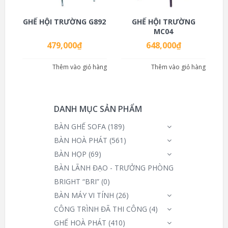
GHẾ HỘI TRƯỜNG G892
GHẾ HỘI TRƯỜNG
MC04
479,000
₫
648,000
₫
Thêm vào giỏ hàng
Thêm vào giỏ hàng
DANH MỤC SẢN PHẨM
BÀN GHẾ SOFA
(189)
BÀN HOÀ PHÁT
(561)
BÀN HỌP
(69)
BÀN LÃNH ĐẠO - TRƯỞNG PHÒNG
BRIGHT “BRI”
(0)
BÀN MÁY VI TÍNH
(26)
CÔNG TRÌNH ĐÃ THI CÔNG
(4)
GHẾ HOÀ PHÁT
(410)