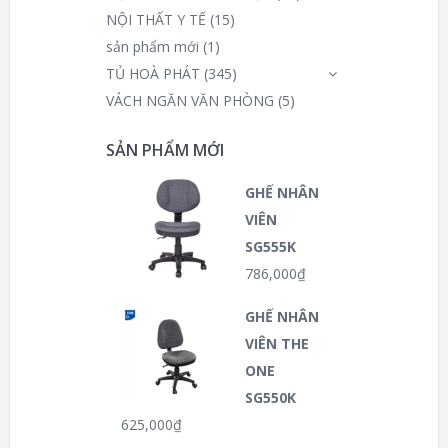
NỘI THẤT Y TẾ
(15)
sản phẩm mới
(1)
TỦ HOÀ PHÁT
(345)
VÁCH NGĂN VĂN PHÒNG
(5)
SẢN PHẨM MỚI
GHẾ NHÂN
VIÊN
SG555K
786,000
₫
GHẾ NHÂN
VIÊN THE
ONE
SG550K
625,000
₫