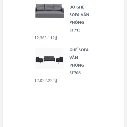
BỘ GHẾ
SOFA VĂN
PHÒNG
SF713
12,361,112
₫
GHẾ SOFA
VĂN
PHÒNG
SF706
12,022,222
₫