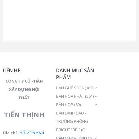
LIÊN HỆ
DANH MỤC SẢN
PHẨM
CÔNG TY CỔ PHẦN
BÀN GHẾ SOFA
(189)
XÂY DỰNG NỘI
BÀN HOÀ PHÁT
(561)
THẤT
BÀN HỌP
(69)
TIẾN THỊNH
BÀN LÃNH ĐẠO -
TRƯỞNG PHÒNG
BRIGHT “BRI”
(0)
Số 215 Đại
Địa chỉ
:
BÀN MÁY VI TÍNH
(26)