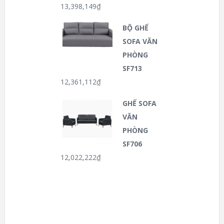
13,398,149
₫
BỘ GHẾ
SOFA VĂN
PHÒNG
SF713
12,361,112
₫
GHẾ SOFA
VĂN
PHÒNG
SF706
12,022,222
₫