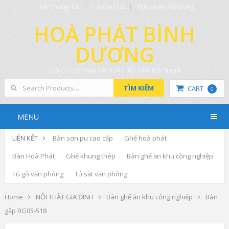
Về Chúng Tôi
Contact Us
Điều Kiện Sử Dụng
HOÀ PHÁT BÌNH
DƯƠNG
CÔNG TY CỔ PHẦN XÂY DỰNG NỘI THẤT TIẾN THỊNH
TÌM KIẾM
CART
0
MENU
LIÊN KẾT
Bàn sơn pu cao cấp
Ghế hoà phát
Bàn Hoà Phát
Ghế khung thép
Bàn ghế ăn khu công nghiệp
Tủ gỗ văn phòng
Tủ sắt văn phòng
Home
NỘI THẤT GIA ĐÌNH
Bàn ghế ăn khu công nghiệp
Bàn
gấp BG05-518