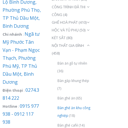
Lộ Bình Dương,
CÔNG TRÌNH ĐÃ THI
Phường Phú Thọ,
CÔNG
(4)
TP Thủ Dầu Một,
GHẾ HOÀ PHÁT
(410)
Bình Dương
HỘC VÀ TỦ PHỤ
(50)
Ngã tư
Chi nhánh
:
KÉT SẮT
(80)
Mỹ Phước Tân
NỘI THẤT GIA ĐÌNH
Vạn - Phạm Ngọc
(458)
Thạch, Phường
Bàn ăn gỗ tự nhiên
Phú Mỹ, TP Thủ
(36)
Dầu Một, Bình
Bàn gấp khung thép
Dương
(7)
0274.3
Điện thoại
:
814 222
Bàn ghế ăn
(65)
0915 977
Hotline
:
Bàn ghế ăn khu công
938 - 0912 117
nghiệp
(18)
938
Bàn ghế café
(14)