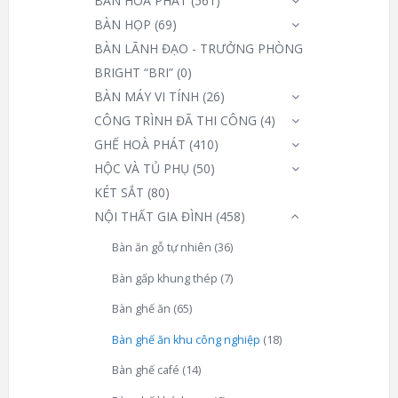
BÀN HOÀ PHÁT
(561)
BÀN HỌP
(69)
BÀN LÃNH ĐẠO - TRƯỞNG PHÒNG
BRIGHT “BRI”
(0)
BÀN MÁY VI TÍNH
(26)
CÔNG TRÌNH ĐÃ THI CÔNG
(4)
GHẾ HOÀ PHÁT
(410)
HỘC VÀ TỦ PHỤ
(50)
KÉT SẮT
(80)
NỘI THẤT GIA ĐÌNH
(458)
Bàn ăn gỗ tự nhiên
(36)
Bàn gấp khung thép
(7)
Bàn ghế ăn
(65)
Bàn ghế ăn khu công nghiệp
(18)
Bàn ghế café
(14)