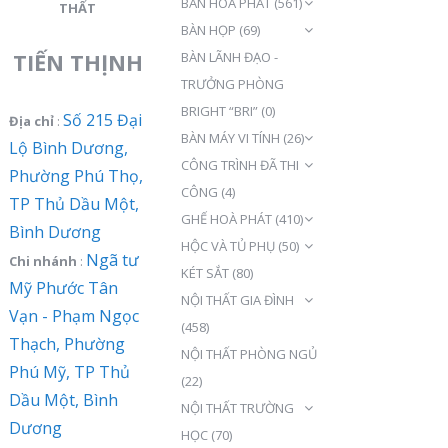
BÀN HOÀ PHÁT
(561)
THẤT
BÀN HỌP
(69)
TIẾN THỊNH
BÀN LÃNH ĐẠO -
TRƯỞNG PHÒNG
BRIGHT “BRI”
(0)
Số 215 Đại
Địa chỉ
:
BÀN MÁY VI TÍNH
(26)
Lộ Bình Dương,
CÔNG TRÌNH ĐÃ THI
Phường Phú Thọ,
CÔNG
(4)
TP Thủ Dầu Một,
GHẾ HOÀ PHÁT
(410)
Bình Dương
HỘC VÀ TỦ PHỤ
(50)
Ngã tư
Chi nhánh
:
KÉT SẮT
(80)
Mỹ Phước Tân
NỘI THẤT GIA ĐÌNH
Vạn - Phạm Ngọc
(458)
Thạch, Phường
NỘI THẤT PHÒNG NGỦ
Phú Mỹ, TP Thủ
(22)
Dầu Một, Bình
NỘI THẤT TRƯỜNG
Dương
HỌC
(70)