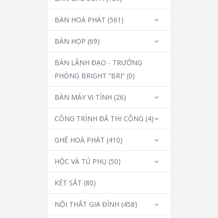
BÀN HOÀ PHÁT
(561)
BÀN HỌP
(69)
BÀN LÃNH ĐẠO - TRƯỞNG
PHÒNG BRIGHT “BRI”
(0)
BÀN MÁY VI TÍNH
(26)
CÔNG TRÌNH ĐÃ THI CÔNG
(4)
GHẾ HOÀ PHÁT
(410)
HỘC VÀ TỦ PHỤ
(50)
KÉT SẮT
(80)
NỘI THẤT GIA ĐÌNH
(458)