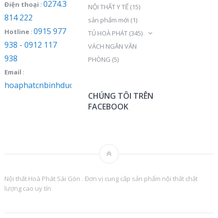
0274.3
Điện thoại
:
NỘI THẤT Y TẾ
(15)
814 222
sản phẩm mới
(1)
0915 977
Hotline
:
TỦ HOÀ PHÁT
(345)
938 - 0912 117
VÁCH NGĂN VĂN
938
PHÒNG
(5)
Email
:
hoaphatcnbinhduong@gmail.com
CHÚNG TÔI TRÊN
FACEBOOK
Nội thất Hoà Phát Sài Gòn . Đơn vị cung cấp sản phẩm nội thất chất
lượng cao uy tín