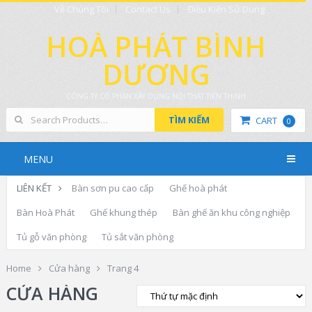
Về Chúng Tôi
Contact Us
Điều Kiện Sử Dụng
HOÀ PHÁT BÌNH
DƯƠNG
CÔNG TY CỔ PHẦN XÂY DỰNG NỘI THẤT TIẾN THỊNH
TÌM KIẾM
CART
0
MENU
LIÊN KẾT
Bàn sơn pu cao cấp
Ghế hoà phát
Bàn Hoà Phát
Ghế khung thép
Bàn ghế ăn khu công nghiệp
Tủ gỗ văn phòng
Tủ sắt văn phòng
Home
Cửa hàng
Trang 4
CỬA HÀNG