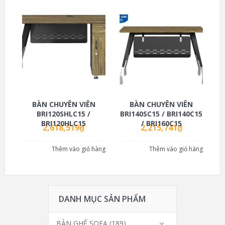
BÀN CHUYÊN VIÊN
BÀN CHUYÊN VIÊN
BRI120SHLC15 /
BRI140SC15 / BRI140C15
BRI120HLC15
/ BRI160C15
2,618,519
₫
2,215,741
₫
Thêm vào giỏ hàng
Thêm vào giỏ hàng
DANH MỤC SẢN PHẨM
BÀN GHẾ SOFA
(189)