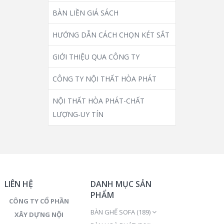
BÀN LIỀN GIÁ SÁCH
HƯỚNG DẪN CÁCH CHỌN KÉT SẮT
GIỚI THIỆU QUA CÔNG TY
CÔNG TY NỘI THẤT HÒA PHÁT
NỘI THẤT HÒA PHÁT-CHẤT
LƯỢNG-UY TÍN
LIÊN HỆ
DANH MỤC SẢN
PHẨM
CÔNG TY CỔ PHẦN
BÀN GHẾ SOFA
(189)
XÂY DỰNG NỘI